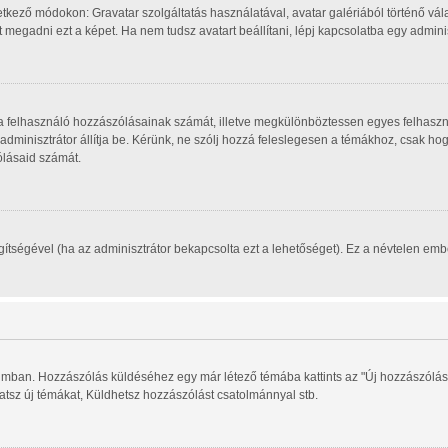
tkező módokon: Gravatar szolgáltatás használatával, avatar galériából történő vála
megadni ezt a képet. Ha nem tudsz avatart beállítani, lépj kapcsolatba egy adminisz
, a felhasználó hozzászólásainak számát, illetve megkülönböztessen egyes felhaszn
 adminisztrátor állítja be. Kérünk, ne szólj hozzá feleslegesen a témákhoz, csak h
ólásaid számát.
segítségével (ha az adminisztrátor bekapcsolta ezt a lehetőséget). Ez a névtelen e
órumban. Hozzászólás küldéséhez egy már létező témába kattints az "Új hozzászólás
hatsz új témákat, Küldhetsz hozzászólást csatolmánnyal stb.