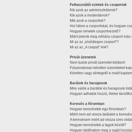
Felhasználói szintek és csoportok
Kik azok az adminisztrátorok?
Kik azok a moderátorok?
Mik azok a csoportok?
Hol látom a csoportokat, és hogyan cs
Hogyan lehetek csoportvezető?
Miért jelenik meg néhány csoport más 
Mi az az „elsődleges csoport”?
Mi az az „A csapat” link?
Privát üzenetek
Nem tudok privát üzenetet küldeni!
Folyamatosan kéretlen üzeneteket kap
Kéretlen vagy sértegető e-mailt kaptam 
Barátok és haragosok
Mire valók a barátok és haragosok list
Hogyan adhatok hozzá, illetve távolítha
Keresés a fórumban
Hogyan kereshetek egy fórumban?
Miért nem ad vissza találatot a keres
A keresésem miért ad vissza üres oldal
Hogyan kereshetek a tagok között?
Hogyan találhatom meg a saját hozzás