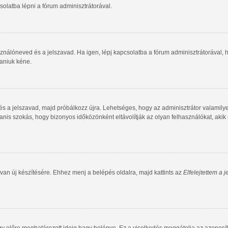
olatba lépni a fórum adminisztrátorával.
ználóneved és a jelszavad. Ha igen, lépj kapcsolatba a fórum adminisztrátorával, ho
taniuk kéne.
 és a jelszavad, majd próbálkozz újra. Lehetséges, hogy az adminisztrátor valamilye
is szokás, hogy bizonyos időközönként eltávolítják az olyan felhasználókat, akik
van új készítésére. Ehhez menj a belépés oldalra, majd kattints az
Elfelejtettem a 