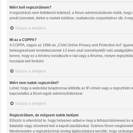
Miért kell regisztrálnom?
A regisztráció nem feltétlenül kötelező, a fórum adminisztrátorán múlik, ho
privát üzenetek, illetve e-mailek küldése, csatlakozás csoportokhoz stb. A re
Vissza a tetejére
Mi az a COPPA?
A COPPA, vagyis az 1998-as „Child Online Privacy and Protection Act” (gyere
beleegyezéssel rendelkezzenek 13 éven aluli személyektől való adatgyűjté
benne, hogy ez a törvény vonatkozik-e rád vagy a fórumra, melyre regisztrálsz
hozzájuk kell fordulni.
Vissza a tetejére
Miért nem tudok regisztrálni?
Lehet, hogy a weboldal tulajdonosa letiltotta az IP-címed vagy a regisztrálni k
kapcsolatba a fórum egyik adminisztrátorával.
Vissza a tetejére
Regisztráltam, de mégsem tudok belépni
Először is ellenőrizd le, hogy helyesen adtad-e meg a felhasználóneved és 
fiatalabb vagy, követned kell a kapott utasításokat. Számos fórum megkövetel
Mindenesetre a regisztrációnál elvileg tájékoztatásra kerültél, hogy szüksége