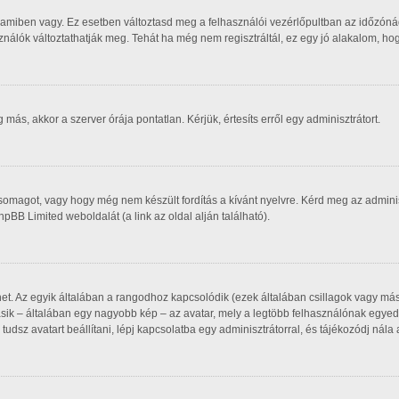
 amiben vagy. Ez esetben változtasd meg a felhasználói vezérlőpultban az időzóná
asználók változtathatják meg. Tehát ha még nem regisztráltál, ez egy jó alakalom, h
ás, akkor a szerver órája pontatlan. Kérjük, értesíts erről egy adminisztrátort.
csomagot, vagy hogy még nem készült fordítás a kívánt nyelvre. Kérd meg az admin
phpBB Limited weboldalát (a link az oldal alján található).
het. Az egyik általában a rangodhoz kapcsolódik (ezek általában csillagok vagy m
sik – általában egy nagyobb kép – az avatar, mely a legtöbb felhasználónak egyedi
udsz avatart beállítani, lépj kapcsolatba egy adminisztrátorral, és tájékozódj nála 