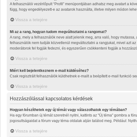
A felhasználói vezérlőpult “Profil” menüpontjában adhatsz meg avatart a köve
függ, hogy engedélyezett-e az avatarok használta, illetve milyen módon lehet 
Vissza a tetejére
Mi az a rang, hogyan tudom megváltoztatni a rangomat?
A rang, mely a felhasználók neve alatt jelenik meg, arra való, hogy mutassa
felhasználók nem tudják közvetlenül megváltoztatni a rangjukat, mivel azt az
moderátorok fel fogják fedezni, és egyszerűen csökkenteni fogják a hozzász
Vissza a tetejére
Miért kell bejelentkeznem e-mail küldéséhez?
Csak regisztrált felhasználók küldhetnek e-mailt a beépített e-mail funkció 
Vissza a tetejére
Hozzászólással kapcsolatos kérdések
Hogyan készíthetek egy új témát vagy válaszolhatok egy témában?
Ha egy fórumban új témát szeretnél nyitni, kattints az "Új téma" gombra a f
jogosultságaidat a fórum vagy téma oldalak alján találod meg. Például: Nyit
Vissza a tetejére