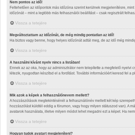
Nem pontos az idő!
Feltehetően az időpontok más időzóna szerint kerülnek megjelenítésre, mint
időzónát – mint a legtöbb más felhasználói beállítást – csak regisztrált felh
Vissza a tetejére
Megváltoztattam az időzónát, de még mindig pontatlan az idő!
Ha biztos vagy benne, hogy helyes időzónát adtál meg, de az idő még mindig m
Vissza a tetejére
A használni kívánt nyelv nincs a listában!
Ennek az az oka, hogy az adminisztrátor nem telepítette a megfelelő nyelvi 
létezik, nyugodtan készítsd el a fordítást. További információért keresd fel a 
Vissza a tetejére
Mik azok a képek a felhasználónevem mellett?
A hozzászólások megtekintésénél a felhasználónév mellett két kép szerepel
hozzászólást küldtél eddig a fórumon, vagy hogy milyen státuszod van). A má
avatarok használata, illetve milyen módot lehet megadni ezt a képet. Ha nem t
Vissza a tetejére
Hogyan tudok avatart megjeleníteni?