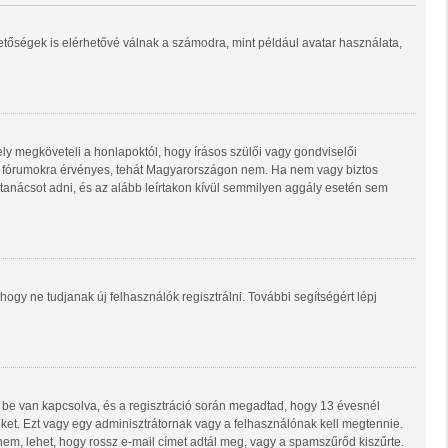
hetőségek is elérhetővé válnak a számodra, mint például avatar használata,
ly megköveteli a honlapoktól, hogy írásos szülői vagy gondviselői
ő fórumokra érvényes, tehát Magyarországon nem. Ha nem vagy biztos
i tanácsot adni, és az alább leírtakon kívül semmilyen aggály esetén sem
 hogy ne tudjanak új felhasználók regisztrálni. További segítségért lépj
 be van kapcsolva, és a regisztráció során megadtad, hogy 13 évesnél
 őket. Ezt vagy egy adminisztrátornak vagy a felhasználónak kell megtennie.
 nem, lehet, hogy rossz e-mail címet adtál meg, vagy a spamszűrőd kiszűrte.