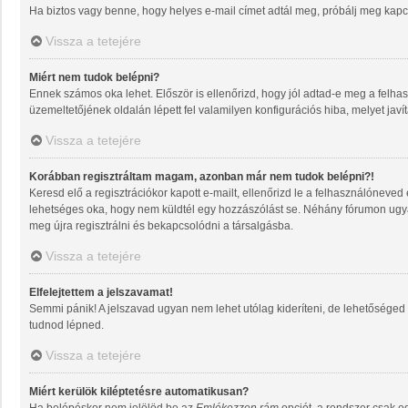
Ha biztos vagy benne, hogy helyes e-mail címet adtál meg, próbálj meg kapcs
Vissza a tetejére
Miért nem tudok belépni?
Ennek számos oka lehet. Először is ellenőrizd, hogy jól adtad-e meg a felhas
üzemeltetőjének oldalán lépett fel valamilyen konfigurációs hiba, melyet javí
Vissza a tetejére
Korábban regisztráltam magam, azonban már nem tudok belépni?!
Keresd elő a regisztrációkor kapott e-mailt, ellenőrizd le a felhasználóneved
lehetséges oka, hogy nem küldtél egy hozzászólást se. Néhány fórumon ugyan
meg újra regisztrálni és bekapcsolódni a társalgásba.
Vissza a tetejére
Elfelejtettem a jelszavamat!
Semmi pánik! A jelszavad ugyan nem lehet utólag kideríteni, de lehetőséged 
tudnod lépned.
Vissza a tetejére
Miért kerülök kiléptetésre automatikusan?