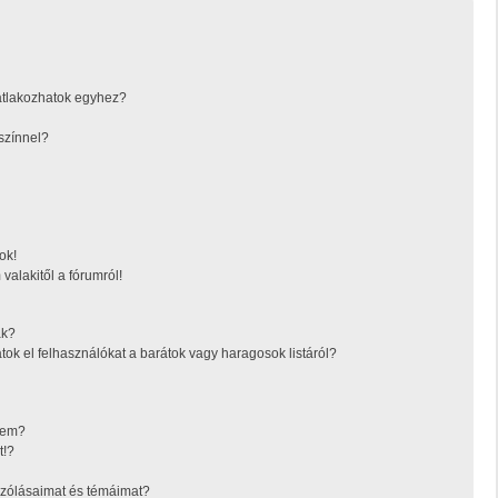
atlakozhatok egyhez?
színnel?
ok!
valakitől a fórumról!
ák?
tok el felhasználókat a barátok vagy haragosok listáról?
ésem?
t!?
zólásaimat és témáimat?