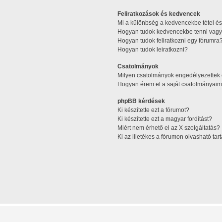
Feliratkozások és kedvencek
Mi a különbség a kedvencekbe tétel és 
Hogyan tudok kedvencekbe tenni vagy 
Hogyan tudok feliratkozni egy fórumra
Hogyan tudok leiratkozni?
Csatolmányok
Milyen csatolmányok engedélyezettek
Hogyan érem el a saját csatolmányaim
phpBB kérdések
Ki készítette ezt a fórumot?
Ki készítette ezt a magyar fordítást?
Miért nem érhető el az X szolgáltatás?
Ki az illetékes a fórumon olvasható ta