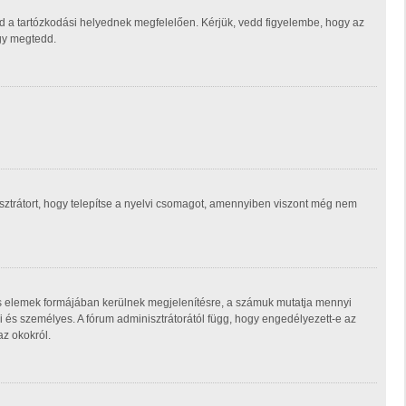
d a tartózkodási helyednek megfelelően. Kérjük, vedd figyelembe, hogy az
ogy megtedd.
isztrátort, hogy telepítse a nyelvi csomagot, amennyiben viszont még nem
ás elemek formájában kerülnek megjelenítésre, a számuk mutatja mennyi
 és személyes. A fórum adminisztrátorától függ, hogy engedélyezett-e az
az okokról.