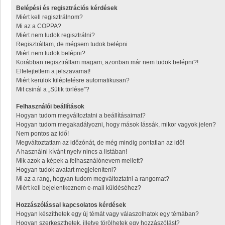
Belépési és regisztrációs kérdések
Miért kell regisztrálnom?
Mi az a COPPA?
Miért nem tudok regisztrálni?
Regisztráltam, de mégsem tudok belépni
Miért nem tudok belépni?
Korábban regisztráltam magam, azonban már nem tudok belépni?!
Elfelejtettem a jelszavamat!
Miért kerülök kiléptetésre automatikusan?
Mit csinál a „Sütik törlése”?
Felhasználói beállítások
Hogyan tudom megváltoztatni a beállításaimat?
Hogyan tudom megakadályozni, hogy mások lássák, mikor vagyok jelen?
Nem pontos az idő!
Megváltoztattam az időzónát, de még mindig pontatlan az idő!
A használni kívánt nyelv nincs a listában!
Mik azok a képek a felhasználónevem mellett?
Hogyan tudok avatart megjeleníteni?
Mi az a rang, hogyan tudom megváltoztatni a rangomat?
Miért kell bejelentkeznem e-mail küldéséhez?
Hozzászólással kapcsolatos kérdések
Hogyan készíthetek egy új témát vagy válaszolhatok egy témában?
Hogyan szerkeszthetek, illetve törölhetek egy hozzászólást?