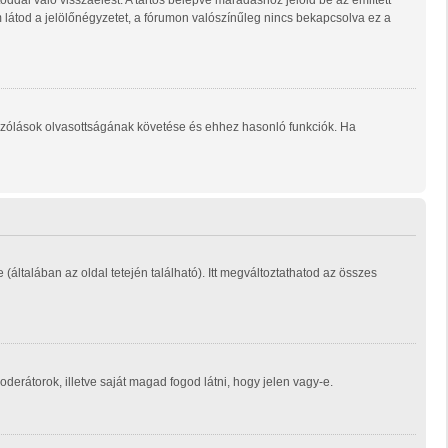
ddal való visszaélést. A tartós belépve maradáshoz jelöld be az említett
m látod a jelölőnégyzetet, a fórumon valószínűleg nincs bekapcsolva ez a
ozzászólások olvasottságának követése és ehhez hasonló funkciók. Ha
e (általában az oldal tetején található). Itt megváltoztathatod az összes
moderátorok, illetve saját magad fogod látni, hogy jelen vagy-e.