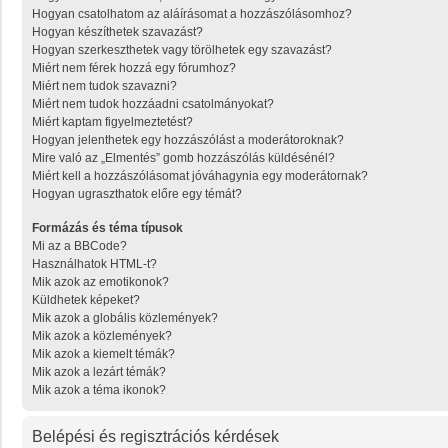
Hogyan csatolhatom az aláírásomat a hozzászólásomhoz?
Hogyan készíthetek szavazást?
Hogyan szerkeszthetek vagy törölhetek egy szavazást?
Miért nem férek hozzá egy fórumhoz?
Miért nem tudok szavazni?
Miért nem tudok hozzáadni csatolmányokat?
Miért kaptam figyelmeztetést?
Hogyan jelenthetek egy hozzászólást a moderátoroknak?
Mire való az „Elmentés” gomb hozzászólás küldésénél?
Miért kell a hozzászólásomat jóváhagynia egy moderátornak?
Hogyan ugraszthatok előre egy témát?
Formázás és téma típusok
Mi az a BBCode?
Használhatok HTML-t?
Mik azok az emotikonok?
Küldhetek képeket?
Mik azok a globális közlemények?
Mik azok a közlemények?
Mik azok a kiemelt témák?
Mik azok a lezárt témák?
Mik azok a téma ikonok?
Belépési és regisztrációs kérdések