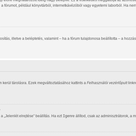
gy előre meghatározott ideig hagy belépve. Ez a viselkedés meggátolja az azonosító
d a fórumot, például könyvtárból, internetkávézóból vagy egyetemi laborból. Ha ne
zonosítás, illetve a beléptetés, valamint – ha a fórum tulajdonosa beállította – a h
 kerül tárolásra. Ezek megváltoztatásához kattints a
Felhasználói vezérlőpult
linkr
?
 „Jelenlét elrejtése” beállítás. Ha ezt
Igen
re állítod, csak az adminisztrátorok, a 