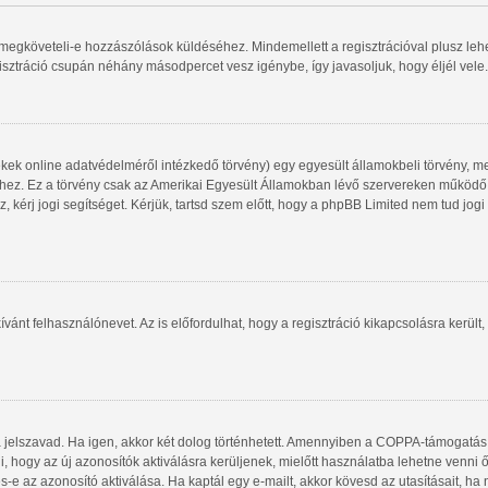
gy megköveteli-e hozzászólások küldéséhez. Mindemellett a regisztrációval plusz le
gisztráció csupán néhány másodpercet vesz igénybe, így javasoljuk, hogy éljél vele.
kek online adatvédelméről intézkedő törvény) egy egyesült államokbeli törvény, me
shez. Ez a törvény csak az Amerikai Egyesült Államokban lévő szervereken működ
, kérj jogi segítséget. Kérjük, tartsd szem előtt, hogy a phpBB Limited nem tud jog
ívánt felhasználónevet. Az is előfordulhat, hogy a regisztráció kikapcsolásra került,
a jelszavad. Ha igen, akkor két dolog történhetett. Amennyiben a COPPA-támogatás
i, hogy az új azonosítók aktiválásra kerüljenek, mielőtt használatba lehetne venni
s-e az azonosító aktiválása. Ha kaptál egy e-mailt, akkor kövesd az utasításait, ha