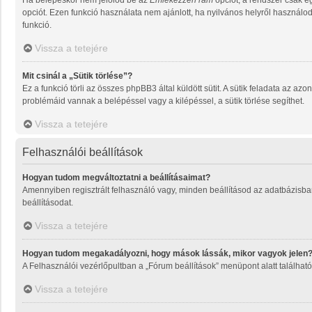
Ha belépéskor nem jelölöd be az
Emlékezzen rám
opciót, a rendszer csak e
opciót. Ezen funkció használata nem ajánlott, ha nyilvános helyről használo
funkció.
Vissza a tetejére
Mit csinál a „Sütik törlése”?
Ez a funkció törli az összes phpBB3 által küldött sütit. A sütik feladata az a
problémáid vannak a belépéssel vagy a kilépéssel, a sütik törlése segíthet.
Vissza a tetejére
Felhasználói beállítások
Hogyan tudom megváltoztatni a beállításaimat?
Amennyiben regisztrált felhasználó vagy, minden beállításod az adatbázisban
beállításodat.
Vissza a tetejére
Hogyan tudom megakadályozni, hogy mások lássák, mikor vagyok jelen
A Felhasználói vezérlőpultban a „Fórum beállítások” menüpont alatt található a
Vissza a tetejére