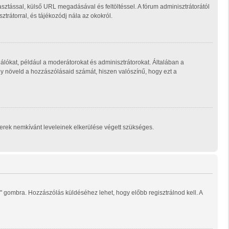
sztással, külső URL megadásával és feltöltéssel. A fórum adminisztrátorától
trátorral, és tájékozódj nála az okokról.
álókat, például a moderátorokat és adminisztrátorokat. Általában a
ogy növeld a hozzászólásaid számát, hiszen valószínű, hogy ezt a
mberek nemkívánt leveleinek elkerülése végett szükséges.
" gombra. Hozzászólás küldéséhez lehet, hogy előbb regisztrálnod kell. A