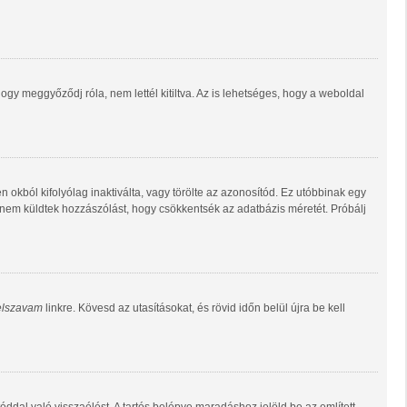
gy meggyőződj róla, nem lettél kitiltva. Az is lehetséges, hogy a weboldal
n okból kifolyólag inaktiválta, vagy törölte az azonosítód. Ez utóbbinak egy
 nem küldtek hozzászólást, hogy csökkentsék az adatbázis méretét. Próbálj
jelszavam
linkre. Kövesd az utasításokat, és rövid időn belül újra be kell