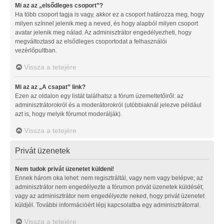
Mi az az „elsődleges csoport”?
Ha több csoport tagja is vagy, akkor ez a csoport határozza meg, hogy
milyen színnel jelenik meg a neved, és hogy alapból milyen csoport
avatar jelenik meg nálad. Az adminisztrátor engedélyezheti, hogy
megváltoztasd az elsődleges csoportodat a felhasználói
vezérlőpultban.
Vissza a tetejére
Mi az az „A csapat” link?
Ezen az oldalon egy listát találhatsz a fórum üzemeltetőiről: az
adminisztrátorokról és a moderátorokról (utóbbiaknál jelezve például
azt is, hogy melyik fórumot moderálják).
Vissza a tetejére
Privát üzenetek
Nem tudok privát üzenetet küldeni!
Ennek három oka lehet: nem regisztráltál, vagy nem vagy belépve; az
adminisztrátor nem engedélyezte a fórumon privát üzenetek küldését;
vagy az adminisztrátor nem engedélyezte neked, hogy privát üzenetet
küldjél. További információért lépj kapcsolatba egy adminisztrátorral.
Vissza a tetejére