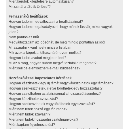
Miért kerülök kiléptetésre automatikusan?
Mit csinál a „Sütik törlése”?
Felhasználói beállítások
Hogyan tudom megváltoztatni a beállításaimat?
Hogyan tudom megakadályozni, hogy mások lássák, mikor vagyok
jelen?
Nem pontos az idő!
Megváltoztattam az időzónát, de még mindig pontatlan az idő!
A használni kívánt nyelv nincs a listában!
Mik azok a képek a felhasználónevem mellett?
Hogyan tudok avatart megjeleníteni?
Mi az a rang, hogyan tudom megváltoztatni a rangomat?
Miért kell bejelentkeznem e-mail küldéséhez?
Hozzászólással kapcsolatos kérdések
Hogyan készíthetek egy új témát vagy válaszolhatok egy témában?
Hogyan szerkeszthetek, illetve törölhetek egy hozzászólást?
Hogyan csatolhatom az aláírásomat a hozzászólásomhoz?
Hogyan készíthetek szavazást?
Hogyan szerkeszthetek vagy törölhetek egy szavazást?
Miért nem férek hozzá egy fórumhoz?
Miért nem tudok szavazni?
Miért nem tudok hozzáadni csatolmányokat?
Miért kaptam figyelmeztetést?