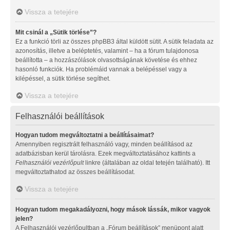
Vissza a tetejére
Mit csinál a „Sütik törlése”?
Ez a funkció törli az összes phpBB3 által küldött sütit. A sütik feladata az
azonosítás, illetve a beléptetés, valamint – ha a fórum tulajdonosa
beállította – a hozzászólások olvasottságának követése és ehhez
hasonló funkciók. Ha problémáid vannak a belépéssel vagy a
kilépéssel, a sütik törlése segíthet.
Vissza a tetejére
Felhasználói beállítások
Hogyan tudom megváltoztatni a beállításaimat?
Amennyiben regisztrált felhasználó vagy, minden beállításod az
adatbázisban kerül tárolásra. Ezek megváltoztatásához kattints a
Felhasználói vezérlőpult
linkre (általában az oldal tetején található). Itt
megváltoztathatod az összes beállításodat.
Vissza a tetejére
Hogyan tudom megakadályozni, hogy mások lássák, mikor vagyok
jelen?
A Felhasználói vezérlőpultban a „Fórum beállítások” menüpont alatt