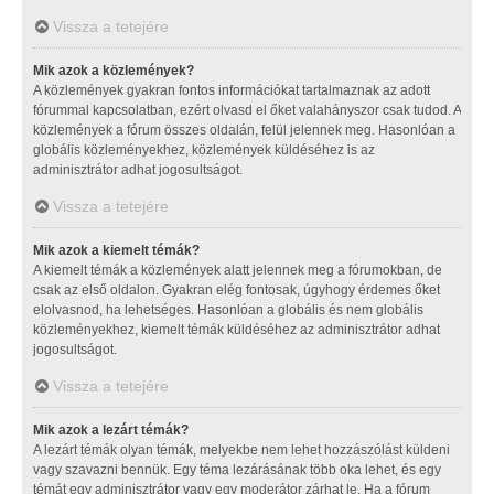
Vissza a tetejére
Mik azok a közlemények?
A közlemények gyakran fontos információkat tartalmaznak az adott
fórummal kapcsolatban, ezért olvasd el őket valahányszor csak tudod. A
közlemények a fórum összes oldalán, felül jelennek meg. Hasonlóan a
globális közleményekhez, közlemények küldéséhez is az
adminisztrátor adhat jogosultságot.
Vissza a tetejére
Mik azok a kiemelt témák?
A kiemelt témák a közlemények alatt jelennek meg a fórumokban, de
csak az első oldalon. Gyakran elég fontosak, úgyhogy érdemes őket
elolvasnod, ha lehetséges. Hasonlóan a globális és nem globális
közleményekhez, kiemelt témák küldéséhez az adminisztrátor adhat
jogosultságot.
Vissza a tetejére
Mik azok a lezárt témák?
A lezárt témák olyan témák, melyekbe nem lehet hozzászólást küldeni
vagy szavazni bennük. Egy téma lezárásának több oka lehet, és egy
témát egy adminisztrátor vagy egy moderátor zárhat le. Ha a fórum