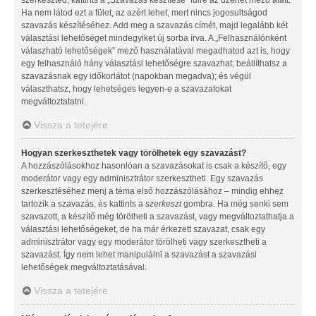
Ha nem látod ezt a fület, az azért lehet, mert nincs jogosultságod
szavazás készítéséhez. Add meg a szavazás címét, majd legalább két
választási lehetőséget mindegyiket új sorba írva. A „Felhasználónként
válaszható lehetőségek” mező használatával megadhatod azt is, hogy
egy felhasználó hány választási lehetőségre szavazhat; beállíthatsz a
szavazásnak egy időkorlátot (napokban megadva); és végül
választhatsz, hogy lehetséges legyen-e a szavazatokat
megváltoztatatni.
Vissza a tetejére
Hogyan szerkeszthetek vagy törölhetek egy szavazást?
A hozzászólásokhoz hasonlóan a szavazásokat is csak a készítő, egy
moderátor vagy egy adminisztrátor szerkesztheti. Egy szavazás
szerkesztéséhez menj a téma első hozzászólásához – mindig ehhez
tartozik a szavazás, és kattints a
szerkeszt
gombra. Ha még senki sem
szavazott, a készítő még törölheti a szavazást, vagy megváltoztathatja a
választási lehetőségeket, de ha már érkezett szavazat, csak egy
adminisztrátor vagy egy moderátor törölheti vagy szerkesztheti a
szavazást. Így nem lehet manipulálni a szavazást a szavazási
lehetőségek megváltoztatásával.
Vissza a tetejére