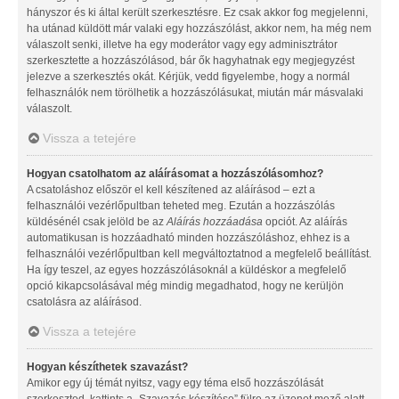
hányszor és ki által került szerkesztésre. Ez csak akkor fog megjelenni,
ha utánad küldött már valaki egy hozzászólást, akkor nem, ha még nem
válaszolt senki, illetve ha egy moderátor vagy egy adminisztrátor
szerkesztette a hozzászólásod, bár ők hagyhatnak egy megjegyzést
jelezve a szerkesztés okát. Kérjük, vedd figyelembe, hogy a normál
felhasználók nem törölhetik a hozzászólásukat, miután már másvalaki
válaszolt.
Vissza a tetejére
Hogyan csatolhatom az aláírásomat a hozzászólásomhoz?
A csatoláshoz először el kell készítened az aláírásod – ezt a
felhasználói vezérlőpultban teheted meg. Ezután a hozzászólás
küldésénél csak jelöld be az
Aláírás hozzáadása
opciót. Az aláírás
automatikusan is hozzáadható minden hozzászóláshoz, ehhez is a
felhasználói vezérlőpultban kell megváltoztatnod a megfelelő beállítást.
Ha így teszel, az egyes hozzászólásoknál a küldéskor a megfelelő
opció kikapcsolásával még mindig megadhatod, hogy ne kerüljön
csatolásra az aláírásod.
Vissza a tetejére
Hogyan készíthetek szavazást?
Amikor egy új témát nyitsz, vagy egy téma első hozzászólását
szerkeszted, kattints a „Szavazás készítése” fülre az üzenet mező alatt.