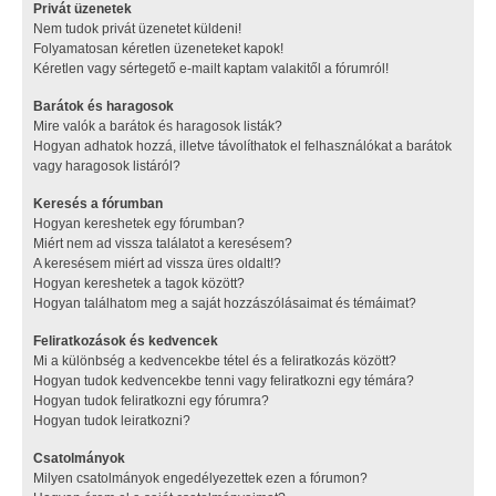
Privát üzenetek
Nem tudok privát üzenetet küldeni!
Folyamatosan kéretlen üzeneteket kapok!
Kéretlen vagy sértegető e-mailt kaptam valakitől a fórumról!
Barátok és haragosok
Mire valók a barátok és haragosok listák?
Hogyan adhatok hozzá, illetve távolíthatok el felhasználókat a barátok
vagy haragosok listáról?
Keresés a fórumban
Hogyan kereshetek egy fórumban?
Miért nem ad vissza találatot a keresésem?
A keresésem miért ad vissza üres oldalt!?
Hogyan kereshetek a tagok között?
Hogyan találhatom meg a saját hozzászólásaimat és témáimat?
Feliratkozások és kedvencek
Mi a különbség a kedvencekbe tétel és a feliratkozás között?
Hogyan tudok kedvencekbe tenni vagy feliratkozni egy témára?
Hogyan tudok feliratkozni egy fórumra?
Hogyan tudok leiratkozni?
Csatolmányok
Milyen csatolmányok engedélyezettek ezen a fórumon?