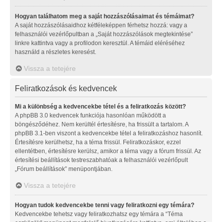
Hogyan találhatom meg a saját hozzászólásaimat és témáimat?
A saját hozzászólásaidhoz kétféleképpen férhetsz hozzá: vagy a
felhasználói vezérlőpultban a „Saját hozzászólások megtekintése”
linkre kattintva vagy a profilodon keresztül. A témáid eléréséhez
használd a részletes keresést.
Vissza a tetejére
Feliratkozások és kedvencek
Mi a különbség a kedvencekbe tétel és a feliratkozás között?
A phpBB 3.0 kedvencek funkciója hasonlóan működött a
böngésződéhez. Nem kerültél értesítésre, ha frissült a tartalom. A
phpBB 3.1-ben viszont a kedvencekbe tétel a feliratkozáshoz hasonlít.
Értesítésre kerülhetsz, ha a téma frissül. Feliratkozáskor, ezzel
ellentétben, értesítésre kerülsz, amikor a téma vagy a fórum frissül. Az
értesítési beállítások testreszabhatóak a felhasználói vezérlőpult
„Fórum beállítások” menüpontjában.
Vissza a tetejére
Hogyan tudok kedvencekbe tenni vagy feliratkozni egy témára?
Kedvencekbe tehetsz vagy feliratkozhatsz egy témára a “Téma