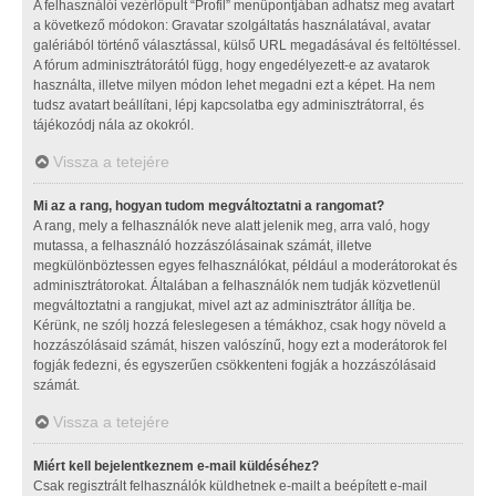
A felhasználói vezérlőpult “Profil” menüpontjában adhatsz meg avatart
a következő módokon: Gravatar szolgáltatás használatával, avatar
galériából történő választással, külső URL megadásával és feltöltéssel.
A fórum adminisztrátorától függ, hogy engedélyezett-e az avatarok
használta, illetve milyen módon lehet megadni ezt a képet. Ha nem
tudsz avatart beállítani, lépj kapcsolatba egy adminisztrátorral, és
tájékozódj nála az okokról.
Vissza a tetejére
Mi az a rang, hogyan tudom megváltoztatni a rangomat?
A rang, mely a felhasználók neve alatt jelenik meg, arra való, hogy
mutassa, a felhasználó hozzászólásainak számát, illetve
megkülönböztessen egyes felhasználókat, például a moderátorokat és
adminisztrátorokat. Általában a felhasználók nem tudják közvetlenül
megváltoztatni a rangjukat, mivel azt az adminisztrátor állítja be.
Kérünk, ne szólj hozzá feleslegesen a témákhoz, csak hogy növeld a
hozzászólásaid számát, hiszen valószínű, hogy ezt a moderátorok fel
fogják fedezni, és egyszerűen csökkenteni fogják a hozzászólásaid
számát.
Vissza a tetejére
Miért kell bejelentkeznem e-mail küldéséhez?
Csak regisztrált felhasználók küldhetnek e-mailt a beépített e-mail