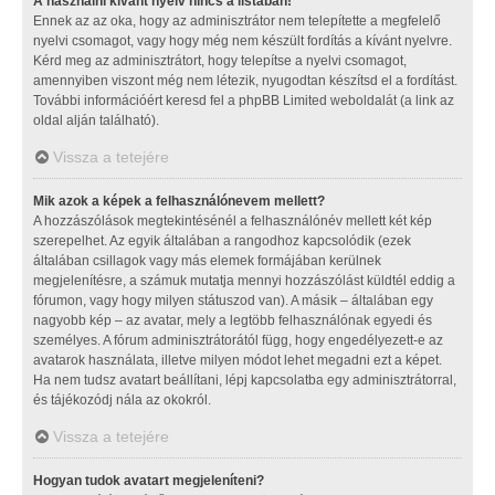
A használni kívánt nyelv nincs a listában!
Ennek az az oka, hogy az adminisztrátor nem telepítette a megfelelő
nyelvi csomagot, vagy hogy még nem készült fordítás a kívánt nyelvre.
Kérd meg az adminisztrátort, hogy telepítse a nyelvi csomagot,
amennyiben viszont még nem létezik, nyugodtan készítsd el a fordítást.
További információért keresd fel a phpBB Limited weboldalát (a link az
oldal alján található).
Vissza a tetejére
Mik azok a képek a felhasználónevem mellett?
A hozzászólások megtekintésénél a felhasználónév mellett két kép
szerepelhet. Az egyik általában a rangodhoz kapcsolódik (ezek
általában csillagok vagy más elemek formájában kerülnek
megjelenítésre, a számuk mutatja mennyi hozzászólást küldtél eddig a
fórumon, vagy hogy milyen státuszod van). A másik – általában egy
nagyobb kép – az avatar, mely a legtöbb felhasználónak egyedi és
személyes. A fórum adminisztrátorától függ, hogy engedélyezett-e az
avatarok használata, illetve milyen módot lehet megadni ezt a képet.
Ha nem tudsz avatart beállítani, lépj kapcsolatba egy adminisztrátorral,
és tájékozódj nála az okokról.
Vissza a tetejére
Hogyan tudok avatart megjeleníteni?