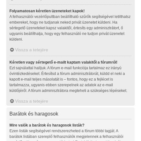
Folyamatosan kéretlen üzeneteket kapok!
A felhasználói vezérlőpultban beállítható szűrők segítségével letilthatsz
embereket, hogy ne tudjanak neked privát üzenetet küldeni. Ha
sértegető üzeneteket kapsz valakitől, értesíts egy adminisztrátort, ő
ugyanis beállíthatja, hogy egy felhasználó ne tudjon privát üzenetet
küldeni.
Vissza a tetejére
Kéretlen vagy sértegető e-mailt kaptam valakitől a fórumról!
Ezt sajnálattal halljuk. A fórum e-mail funkciója tartalmaz ez irányú
óvintézkedéseket. Értesítsd a fórum adminisztrátorát, küldd el neki a
kapott e-mail teljes másolatát is – fontos, hogy ez a fejlécet is
tartalmazza, ugyanis ebben szerepelnek az adatok az e-mail
küldőjéről. A fórum adminisztrátora megteheti a szükséges lépéseket.
Vissza a tetejére
Barátok és haragosok
Mire valók a barátok és haragosok listák?
Ezen listák segítségével rendszerezheted a fórum többi tagját. A
barátok listában szereplő felhasználók megjelennek a felhasználói