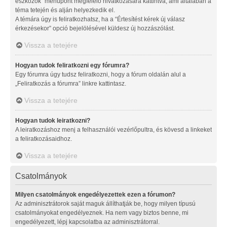
eszközök” menüpont megfelelő hivatkozására kattintva, ami általában a
téma tetején és alján helyezkedik el.
A témára úgy is feliratkozhatsz, ha a “Értesítést kérek új válasz
érkezésekor” opció bejelölésével küldesz új hozzászólást.
Vissza a tetejére
Hogyan tudok feliratkozni egy fórumra?
Egy fórumra úgy tudsz feliratkozni, hogy a fórum oldalán alul a
„Feliratkozás a fórumra” linkre kattintasz.
Vissza a tetejére
Hogyan tudok leiratkozni?
A leiratkozáshoz menj a felhasználói vezérlőpultra, és kövesd a linkeket
a feliratkozásaidhoz.
Vissza a tetejére
Csatolmányok
Milyen csatolmányok engedélyezettek ezen a fórumon?
Az adminisztrátorok saját maguk állíthatják be, hogy milyen típusú
csatolmányokat engedélyeznek. Ha nem vagy biztos benne, mi
engedélyezett, lépj kapcsolatba az adminisztrátorral.