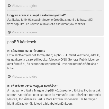
Vissza a tetejére
Hogyan érem el a saját csatolmányaimat?
Az általad feltöltött csatolmányok eléréséhez, menj a felhasználói
vezérlőpultra, és kövesd a linkeket a csatolmányok részhez.
Vissza a tetejére
phpBB kérdések
Ki készítette ezt a fórumot?
Ezt a szoftvert (eredeti formájában) a
phpBB Limited
készítette, adta ki,
és gyakorolja a szerzői jogokat felette. A GNU General Public License
alatt érhető el, és szabadon terjeszthető. További információért lásd a
linket.
Vissza a tetejére
Ki készítette ezt a magyar fordítást?
A magyar fordítást a
Magyar phpBB Közösség
fordító
készítik, és tartják
karban. A fordítást Fodor Bertalan és Menyhárt Zsolt készítette Berentés
Marcell, Joó Ádám és Bartus Máté közreműködésével. Ha bármilyen
hibát találsz, kérjük, jelezd a
hibabejelentőnkben
.