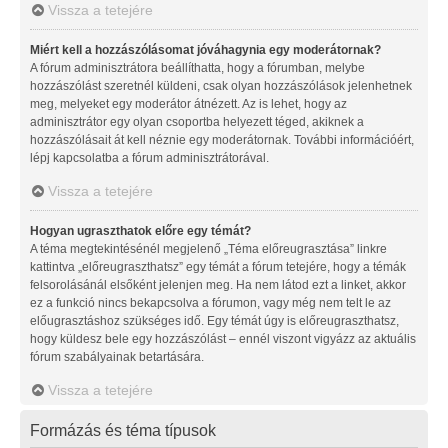
Vissza a tetejére
Miért kell a hozzászólásomat jóváhagynia egy moderátornak?
A fórum adminisztrátora beállíthatta, hogy a fórumban, melybe
hozzászólást szeretnél küldeni, csak olyan hozzászólások jelenhetnek
meg, melyeket egy moderátor átnézett. Az is lehet, hogy az
adminisztrátor egy olyan csoportba helyezett téged, akiknek a
hozzászólásait át kell néznie egy moderátornak. További információért,
lépj kapcsolatba a fórum adminisztrátorával.
Vissza a tetejére
Hogyan ugraszthatok előre egy témát?
A téma megtekintésénél megjelenő „Téma előreugrasztása” linkre
kattintva „előreugraszthatsz” egy témát a fórum tetejére, hogy a témák
felsorolásánál elsőként jelenjen meg. Ha nem látod ezt a linket, akkor
ez a funkció nincs bekapcsolva a fórumon, vagy még nem telt le az
előugrasztáshoz szükséges idő. Egy témát úgy is előreugraszthatsz,
hogy küldesz bele egy hozzászólást – ennél viszont vigyázz az aktuális
fórum szabályainak betartására.
Vissza a tetejére
Formázás és téma típusok