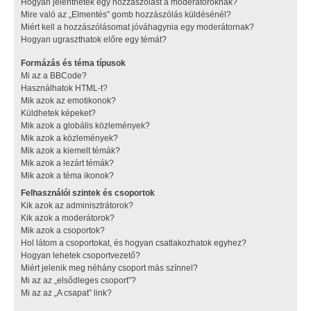
Hogyan jelenthetek egy hozzászólást a moderátoroknak?
Mire való az „Elmentés” gomb hozzászólás küldésénél?
Miért kell a hozzászólásomat jóváhagynia egy moderátornak?
Hogyan ugraszthatok előre egy témát?
Formázás és téma típusok
Mi az a BBCode?
Használhatok HTML-t?
Mik azok az emotikonok?
Küldhetek képeket?
Mik azok a globális közlemények?
Mik azok a közlemények?
Mik azok a kiemelt témák?
Mik azok a lezárt témák?
Mik azok a téma ikonok?
Felhasználói szintek és csoportok
Kik azok az adminisztrátorok?
Kik azok a moderátorok?
Mik azok a csoportok?
Hol látom a csoportokat, és hogyan csatlakozhatok egyhez?
Hogyan lehetek csoportvezető?
Miért jelenik meg néhány csoport más színnel?
Mi az az „elsődleges csoport”?
Mi az az „A csapat” link?