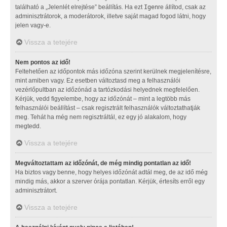
található a „Jelenlét elrejtése” beállítás. Ha ezt
Igen
re állítod, csak az
adminisztrátorok, a moderátorok, illetve saját magad fogod látni, hogy
jelen vagy-e.
Vissza a tetejére
Nem pontos az idő!
Feltehetően az időpontok más időzóna szerint kerülnek megjelenítésre,
mint amiben vagy. Ez esetben változtasd meg a felhasználói
vezérlőpultban az időzónád a tartózkodási helyednek megfelelően.
Kérjük, vedd figyelembe, hogy az időzónát – mint a legtöbb más
felhasználói beállítást – csak regisztrált felhasználók változtathatják
meg. Tehát ha még nem regisztráltál, ez egy jó alakalom, hogy
megtedd.
Vissza a tetejére
Megváltoztattam az időzónát, de még mindig pontatlan az idő!
Ha biztos vagy benne, hogy helyes időzónát adtál meg, de az idő még
mindig más, akkor a szerver órája pontatlan. Kérjük, értesíts erről egy
adminisztrátort.
Vissza a tetejére