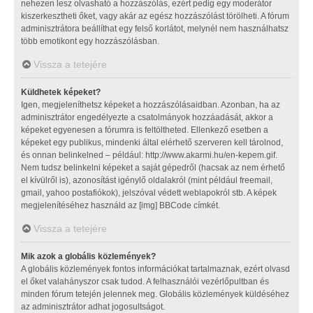
nehezen lesz olvasható a hozzászólás, ezért pedig egy moderátor
kiszerkesztheti őket, vagy akár az egész hozzászólást törölheti. A fórum
adminisztrátora beállíthat egy felső korlátot, melynél nem használhatsz
több emotikont egy hozzászólásban.
Vissza a tetejére
Küldhetek képeket?
Igen, megjeleníthetsz képeket a hozzászólásaidban. Azonban, ha az
adminisztrátor engedélyezte a csatolmányok hozzáadását, akkor a
képeket egyenesen a fórumra is feltöltheted. Ellenkező esetben a
képeket egy publikus, mindenki által elérhető szerveren kell tárolnod,
és onnan belinkelned – például: http://www.akarmi.hu/en-kepem.gif.
Nem tudsz belinkelni képeket a saját gépedről (hacsak az nem érhető
el kívülről is), azonosítást igénylő oldalakról (mint például freemail,
gmail, yahoo postafiókok), jelszóval védett weblapokról stb. A képek
megjelenítéséhez használd az [img] BBCode címkét.
Vissza a tetejére
Mik azok a globális közlemények?
A globális közlemények fontos információkat tartalmaznak, ezért olvasd
el őket valahányszor csak tudod. A felhasználói vezérlőpultban és
minden fórum tetején jelennek meg. Globális közlemények küldéséhez
az adminisztrátor adhat jogosultságot.