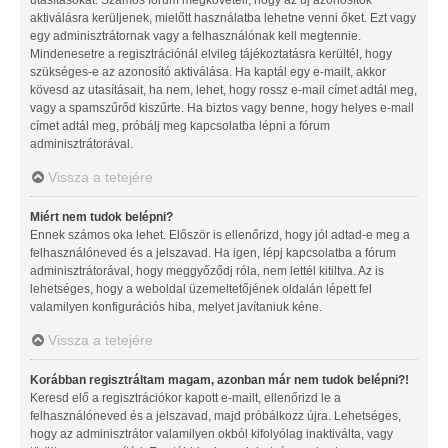
aktiválásra kerüljenek, mielőtt használatba lehetne venni őket. Ezt vagy
egy adminisztrátornak vagy a felhasználónak kell megtennie.
Mindenesetre a regisztrációnál elvileg tájékoztatásra kerültél, hogy
szükséges-e az azonosító aktiválása. Ha kaptál egy e-mailt, akkor
kövesd az utasításait, ha nem, lehet, hogy rossz e-mail címet adtál meg,
vagy a spamszűrőd kiszűrte. Ha biztos vagy benne, hogy helyes e-mail
címet adtál meg, próbálj meg kapcsolatba lépni a fórum
adminisztrátorával.
Vissza a tetejére
Miért nem tudok belépni?
Ennek számos oka lehet. Először is ellenőrizd, hogy jól adtad-e meg a
felhasználóneved és a jelszavad. Ha igen, lépj kapcsolatba a fórum
adminisztrátorával, hogy meggyőződj róla, nem lettél kitiltva. Az is
lehetséges, hogy a weboldal üzemeltetőjének oldalán lépett fel
valamilyen konfigurációs hiba, melyet javítaniuk kéne.
Vissza a tetejére
Korábban regisztráltam magam, azonban már nem tudok belépni?!
Keresd elő a regisztrációkor kapott e-mailt, ellenőrizd le a
felhasználóneved és a jelszavad, majd próbálkozz újra. Lehetséges,
hogy az adminisztrátor valamilyen okból kifolyólag inaktiválta, vagy