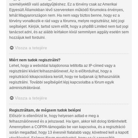
személyektől való adatgyűjtéshez. Ez a törvény csak az Amerikai
Egyesült Államokban lévő szervereken működő fórumokra érvényes,
tehát Magyarországon nem. Ha nem vagy biztos benne, hogy ez a
törvény vonatkozik-e rád vagy a fórumra, melyre regisztrálsz, kérj jogi
segítséget. Kérjük, tartsd szem előtt, hogy a phpBB Limited nem tud jogi
tanácsot adni, és az alább leírtakon kívül semmilyen aggály esetén sem
hozzájuk kell fordulni.
Vissza a tetejére
Miért nem tudok regisztrálni?
Lehet, hogy a weboldal tulajdonosa letiltotta az IP-címed vagy a
regisztrálni kívánt felhasználónevet. Az is előfordulhat, hogy a
regisztráció kikapcsolásra került, hogy ne tudjanak új felhasználók
regisztrálni. További segítségért lépj kapcsolatba a fórum egyik
adminisztrátorával.
Vissza a tetejére
Regisztráltam, de mégsem tudok belépni
Először is ellenőrizd le, hogy helyesen adtad-e meg a
felhasználóneved és a jelszavad. Ha igen, akkor két dolog történhetett.
Amennyiben a COPPA-támogatás be van kapcsolva, és a regisztráció
során megadtad, hogy 13 évesnél fiatalabb vagy, követned kell a kapott
utasításokat. Számos fórum megköveteli, hogy az új azonosítók