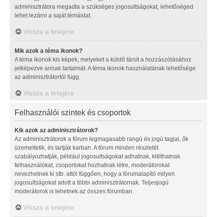
adminisztrátora megadta a szükséges jogosultságokat, lehetőséged
lehet lezárni a saját témáidat.
Vissza a tetejére
Mik azok a téma ikonok?
A téma ikonok kis képek, melyeket a küldő társít a hozzászólásához
jelképezve annak tartalmát. A téma ikonok használatának lehetősége
az adminisztrátortól függ.
Vissza a tetejére
Felhasználói szintek és csoportok
Kik azok az adminisztrátorok?
Az adminisztrátorok a fórum legmagasabb rangú és jogú tagjai, ők
üzemeltetik, és tartják karban. A fórum minden részletét
szabályozhatják, például jogosultságokat adhatnak, kitilthatnak
felhasználókat, csoportokat hozhatnak létre, moderátorokat
nevezhetnek ki stb. attól függően, hogy a fórumalapító milyen
jogosultságokat adott a többi adminisztrátornak. Teljesjogú
moderátorok is lehetnek az összes fórumban.
Vissza a tetejére