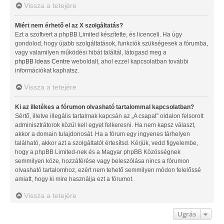
Vissza a tetejére
Miért nem érhető el az X szolgáltatás?
Ezt a szoftvert a phpBB Limited készítette, és licenceli. Ha úgy
gondolod, hogy újabb szolgáltatások, funkciók szükségesek a fórumba,
vagy valamilyen működési hibát találtál, látogasd meg a
phpBB Ideas Centre
weboldalt, ahol ezzel kapcsolatban további
információkat kaphatsz.
Vissza a tetejére
Ki az illetékes a fórumon olvasható tartalommal kapcsolatban?
Sértő, illetve illegális tartalmak kapcsán az „A csapat” oldalon felsorolt
adminisztrátorok közül kell egyet felkeresni. Ha nem kapsz választ,
akkor a domain tulajdonosát. Ha a fórum egy ingyenes tárhelyen
található, akkor azt a szolgáltatót értesítsd. Kérjük, vedd figyelembe,
hogy a phpBB Limited-nek és a Magyar phpBB Közösségnek
semmilyen köze, hozzáférése vagy beleszólása nincs a fórumon
olvasható tartalomhoz, ezért nem tehető semmilyen módon felelőssé
amiatt, hogy ki mire használja ezt a fórumot.
Vissza a tetejére
Ugrás