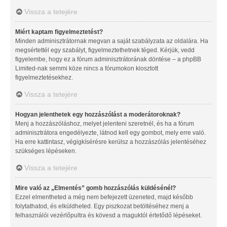
Vissza a tetejére
Miért kaptam figyelmeztetést?
Minden adminisztrátornak megvan a saját szabályzata az oldalára. Ha
megsértettél egy szabályt, figyelmeztethetnek téged. Kérjük, vedd
figyelembe, hogy ez a fórum adminisztrátorának döntése – a phpBB
Limited-nak semmi köze nincs a fórumokon kiosztott
figyelmeztetésekhez.
Vissza a tetejére
Hogyan jelenthetek egy hozzászólást a moderátoroknak?
Menj a hozzászóláshoz, melyet jelenteni szeretnél, és ha a fórum
adminisztrátora engedélyezte, látnod kell egy gombot, mely erre való.
Ha erre kattintasz, végigkísérésre kerülsz a hozzászólás jelentéséhez
szükséges lépéseken.
Vissza a tetejére
Mire való az „Elmentés” gomb hozzászólás küldésénél?
Ezzel elmentheted a még nem befejezett üzeneted, majd később
folytathatod, és elküldheted. Egy piszkozat betöltéséhez menj a
felhasználói vezérlőpultra és kövesd a maguktól értetődő lépéseket.