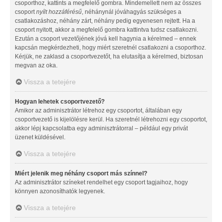
csoporthoz, kattints a megfelelő gombra. Mindemellett nem az összes
csoport
nyílt hozzáférésű
, néhánynál jóváhagyás szükséges a
csatlakozáshoz, néhány zárt, néhány pedig egyenesen rejtett. Ha a
csoport nyitott, akkor a megfelelő gombra kattintva tudsz csatlakozni.
Ezután a csoport vezetőjének jóvá kell hagynia a kérelmed – ennek
kapcsán megkérdezheti, hogy miért szeretnél csatlakozni a csoporthoz.
Kérjük, ne zaklasd a csoportvezetőt, ha elutasítja a kérelmed, biztosan
megvan az oka.
Vissza a tetejére
Hogyan lehetek csoportvezető?
Amikor az adminisztrátor létrehoz egy csoportot, általában egy
csoportvezető is kijelölésre kerül. Ha szeretnél létrehozni egy csoportot,
akkor lépj kapcsolatba egy adminisztrátorral – például egy privát
üzenet küldésével.
Vissza a tetejére
Miért jelenik meg néhány csoport más színnel?
Az adminisztrátor színeket rendelhet egy csoport tagjaihoz, hogy
könnyen azonosíthatók legyenek.
Vissza a tetejére