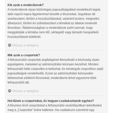
Kik azok a moderátorok?
A moderátorok olyan különleges jogosultságokkal rendelkező tagok,
akik napról napra figyelemmel követik a fórumokat. Jogukban áll
szerkeszteni, törölni a hozzászólásokat, valamint lezárni, megnyitni,
áthelyezni, törölni és szétválasztani a témákat az általuk moderált
fórumban. Általánosságban a moderátorok azért vannak, hogy
meggátolják a témába nem illő, sértegető vagy támadó hangvételű
hozzászólások küldését.
Vissza a tetejére
Mik azok a csoportok?
A felhasználói csoportok segítségével felosztható a közösség olyan
egységekre, melyeket az adminisztrátor könnyen kezelhet. Minden
felhasználó több csoportba is tartozhat, és mindegyik csoporthoz saját
jogosultságok rendelhetők. Ezzel az adminisztrátor könnyedén
létrehozhat zártkörű fórumokat, moderátorrá tehet egyszerre több
felhasználót stb.
Vissza a tetejére
Hol látom a csoportokat, és hogyan csatlakozhatok egyhez?
A fórumon lévő csoportokat a felhasználói vezérlőpultban tekintheted
meg a „Csoportok” linkre kattintva. Ha csatlakozni szeretnél egy