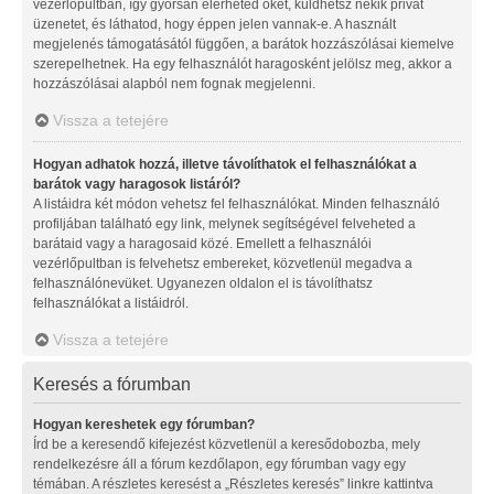
vezérlőpultban, így gyorsan elérheted őket, küldhetsz nekik privát
üzenetet, és láthatod, hogy éppen jelen vannak-e. A használt
megjelenés támogatásától függően, a barátok hozzászólásai kiemelve
szerepelhetnek. Ha egy felhasználót haragosként jelölsz meg, akkor a
hozzászólásai alapból nem fognak megjelenni.
Vissza a tetejére
Hogyan adhatok hozzá, illetve távolíthatok el felhasználókat a
barátok vagy haragosok listáról?
A listáidra két módon vehetsz fel felhasználókat. Minden felhasználó
profiljában található egy link, melynek segítségével felveheted a
barátaid vagy a haragosaid közé. Emellett a felhasználói
vezérlőpultban is felvehetsz embereket, közvetlenül megadva a
felhasználónevüket. Ugyanezen oldalon el is távolíthatsz
felhasználókat a listáidról.
Vissza a tetejére
Keresés a fórumban
Hogyan kereshetek egy fórumban?
Írd be a keresendő kifejezést közvetlenül a keresődobozba, mely
rendelkezésre áll a fórum kezdőlapon, egy fórumban vagy egy
témában. A részletes keresést a „Részletes keresés” linkre kattintva