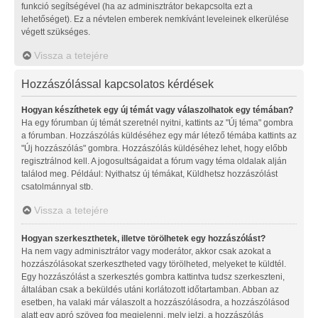
funkció segítségével (ha az adminisztrátor bekapcsolta ezt a
lehetőséget). Ez a névtelen emberek nemkívánt leveleinek elkerülése
végett szükséges.
Vissza a tetejére
Hozzászólással kapcsolatos kérdések
Hogyan készíthetek egy új témát vagy válaszolhatok egy témában?
Ha egy fórumban új témát szeretnél nyitni, kattints az "Új téma" gombra
a fórumban. Hozzászólás küldéséhez egy már létező témába kattints az
"Új hozzászólás" gombra. Hozzászólás küldéséhez lehet, hogy előbb
regisztrálnod kell. A jogosultságaidat a fórum vagy téma oldalak alján
találod meg. Például: Nyithatsz új témákat, Küldhetsz hozzászólást
csatolmánnyal stb.
Vissza a tetejére
Hogyan szerkeszthetek, illetve törölhetek egy hozzászólást?
Ha nem vagy adminisztrátor vagy moderátor, akkor csak azokat a
hozzászólásokat szerkesztheted vagy törölheted, melyeket te küldtél.
Egy hozzászólást a szerkesztés gombra kattintva tudsz szerkeszteni,
általában csak a beküldés utáni korlátozott időtartamban. Abban az
esetben, ha valaki már válaszolt a hozzászólásodra, a hozzászólásod
alatt egy apró szöveg fog megjelenni, mely jelzi, a hozzászólás