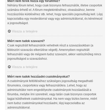
Miért nem férek hozzá egy fórumhoz?
Néhány fórum lehet, hogy csak bizonyos felhasználók, illetve csoportok
számára érhető el. A fórum megtekintéséhez, olvasásához, benne
hozzászólás küldéséhez stb. lehet, hogy speciális jogosultság kell. Lépj
kapcsolatba egy moderátorral vagy egy adminisztrátorral, és kérelmezd
a jogosultságot.
Vissza a tetejére
Miért nem tudok szavazni?
Csak regisztrált felhasználók vehetnek részt a szavazásokban (a
többszöri szavazás elkerülése végett). Amennyiben regisztrált
felhasználó vagy de mégsem tudsz szavazni, akkor valószínűleg nincs
jogosultságod a szavazáshoz.
Vissza a tetejére
Miért nem tudok hozzáadni csatolmányokat?
A csatolmányok feltöltéséhez szükséges jogosultság megadható
fórumokra, csoportokra vagy felhasználókra. Lehet, hogy az
adminisztrátor nem engedélyezte csatolmányok hozzáadását a
fórumba, melybe írni szeretnél, vagy talán csak bizonyos csoportok
tagjai küldhetnek csatolmányokat. Ha nem vagy biztos benne, miért
nem tudsz csatolmányokat hozzáadni, lépj kapcsolatba az
adminisztrátorral.