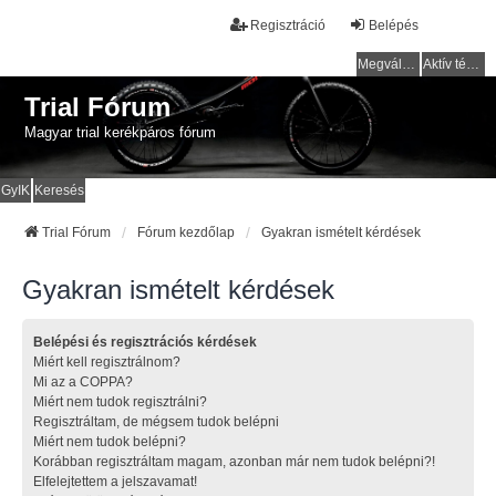
Regisztráció
Belépés
Megválaszolatlan témák
Aktív témák
Trial Fórum
Magyar trial kerékpáros fórum
GyIK
Keresés
Trial Fórum
Fórum kezdőlap
Gyakran ismételt kérdések
Gyakran ismételt kérdések
Belépési és regisztrációs kérdések
Miért kell regisztrálnom?
Mi az a COPPA?
Miért nem tudok regisztrálni?
Regisztráltam, de mégsem tudok belépni
Miért nem tudok belépni?
Korábban regisztráltam magam, azonban már nem tudok belépni?!
Elfelejtettem a jelszavamat!