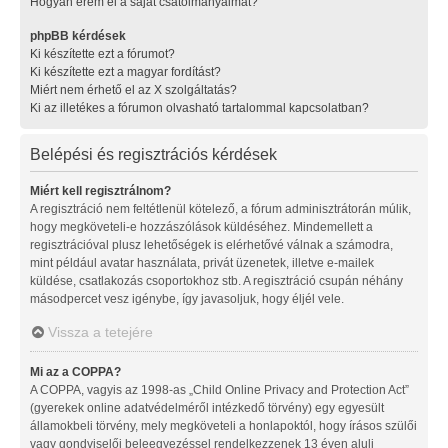
Hogyan érem el a saját csatolmányaimat?
phpBB kérdések
Ki készítette ezt a fórumot?
Ki készítette ezt a magyar fordítást?
Miért nem érhető el az X szolgáltatás?
Ki az illetékes a fórumon olvasható tartalommal kapcsolatban?
Belépési és regisztrációs kérdések
Miért kell regisztrálnom?
A regisztráció nem feltétlenül kötelező, a fórum adminisztrátorán múlik,
hogy megköveteli-e hozzászólások küldéséhez. Mindemellett a
regisztrációval plusz lehetőségek is elérhetővé válnak a számodra,
mint például avatar használata, privát üzenetek, illetve e-mailek
küldése, csatlakozás csoportokhoz stb. A regisztráció csupán néhány
másodpercet vesz igénybe, így javasoljuk, hogy éljél vele.
Vissza a tetejére
Mi az a COPPA?
A COPPA, vagyis az 1998-as „Child Online Privacy and Protection Act”
(gyerekek online adatvédelméről intézkedő törvény) egy egyesült
államokbeli törvény, mely megköveteli a honlapoktól, hogy írásos szülői
vagy gondviselői beleegyezéssel rendelkezzenek 13 éven aluli