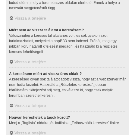
tudod elérni, mely a fórum összes oldalán elérhető. Ennek a helye a
használt megjelenéstől függ.
Vissza a tetejére
Miért nem ad vissza találatot a keresésem?
Valószínűleg a keresés túl általános volt, és sok gyakori szót
tartalmazhatott, melyeket a phpBB3 nem indexel. Próbálj meg egy
jobban körülhatárolt kifejezést megadni, és használd ki a részletes
keresés lehetőségeit.
Vissza a tetejére
A keresésem miért ad vissza üres oldalt!?
A keresésed olyan sok találatot adott vissza, hogy azt a webszerver már
nem tudta kezelni. Használd a „Részletes keresést”, jobban
körülhatárolt kifejezést adj meg, és válaszd ki, hogy csak melyik
fórumban szeretnél keresni.
Vissza a tetejére
Hogyan kereshetek a tagok között?
Menj a „Taglista” oldalra, és kattints a „Felhasználó keresése” linkre.
Vissza a tetejére