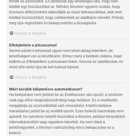
törölte az azonosítód. Ez utóbbinak egy lehetséges oka, hogy nem
küldtél egy hozzászólást se. Néhány fórumon ugyanis szokás, hogy
bizonyos időközönként eltávolítják az olyan felhasználókat, akik nem
küldtek hozzászólást, hogy csökkentsék az adatbázis méretét. Próbálj
meg újra regisztrálni és bekapcsolódni a társalgásba.
Vissza a tetejére
Elfelejtettem a jelszavamat!
Semmi pánik! A jelszavad ugyan nem lehet utólag kideríteni, de
lehetőséged van új készítésére. Ehhez menj a belépés oldalra, majd
kattints az
Elfelejtettem a jelszavam
linkre. Kövesd az utasításokat, és
rövid időn belül újra be kell tudnod lépned.
Vissza a tetejére
Miért kerülök kiléptetésre automatikusan?
Ha belépéskor nem jelölöd be az
Emlékezzen rám
opciót, a rendszer
csak egy előre meghatározott ideig hagy belépve. Ez a viselkedés
meggátolja az azonosítóddal való visszaélést. A tartós belépve
maradáshoz jelöld be az említett opciót. Ezen funkció használata nem
ajánlott, ha nyilvános helyről használod a fórumot, például könyvtárból,
internetkávézóból vagy egyetemi laborból. Ha nem látod a
jelölőnégyzetet, a fórumon valószínűleg nincs bekapcsolva ez a
funkció.