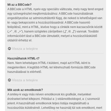
Mi az a BBCode?
A BBCode a HTML nyelv egy speciális változata, mely nagy teret enged
egy szövegrészlet megformázásához. A BBCode használatának
engedélyezése az adminisztrátortól függ, de neked is lehetőséged van
ki- vagy bekapcsolni a hozzászólásaidnál. A BBCode hasonló
felépítésű, mint a HTML, kivéve hogy a címkék nem kacsacsőrök között
(„<” , ill. „>”), hanem szögletes zárójelben („[”, ill. „]”) vannak. További
információért lásd a BBCode útmutatót, melyet a hozzászólásküldő
oldalról érhetsz el.
Vissza a tetejére
Használhatok HTML-t?
Nem. Nem lehetséges HTML-t küldeni, majd azt HTML-ként is
megjeleníteni. A legtöbb HTML-lel létrehozható formázás BBCode
használatával is elérhető.
Vissza a tetejére
Mik azok az emotikonok?
A smiley-k vagy más néven emotikonok kis grafikák, melyekkel
érzéseket lehet kifejezni. Például a :) vidámot/boldogot, a :( szomorút
jelent. A használható emotikonok teljes listája megtalálható a
hozzászólás küldésénél. Lehetőleg ne használj túl sok emotikont, mert