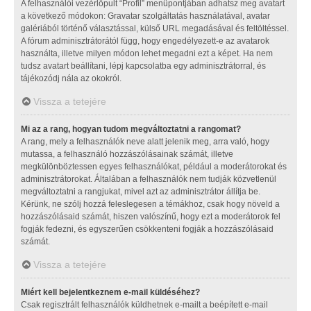
A felhasználói vezérlőpult “Profil” menüpontjában adhatsz meg avatart
a következő módokon: Gravatar szolgáltatás használatával, avatar
galériából történő választással, külső URL megadásával és feltöltéssel.
A fórum adminisztrátorától függ, hogy engedélyezett-e az avatarok
használta, illetve milyen módon lehet megadni ezt a képet. Ha nem
tudsz avatart beállítani, lépj kapcsolatba egy adminisztrátorral, és
tájékozódj nála az okokról.
Vissza a tetejére
Mi az a rang, hogyan tudom megváltoztatni a rangomat?
A rang, mely a felhasználók neve alatt jelenik meg, arra való, hogy
mutassa, a felhasználó hozzászólásainak számát, illetve
megkülönböztessen egyes felhasználókat, például a moderátorokat és
adminisztrátorokat. Általában a felhasználók nem tudják közvetlenül
megváltoztatni a rangjukat, mivel azt az adminisztrátor állítja be.
Kérünk, ne szólj hozzá feleslegesen a témákhoz, csak hogy növeld a
hozzászólásaid számát, hiszen valószínű, hogy ezt a moderátorok fel
fogják fedezni, és egyszerűen csökkenteni fogják a hozzászólásaid
számát.
Vissza a tetejére
Miért kell bejelentkeznem e-mail küldéséhez?
Csak regisztrált felhasználók küldhetnek e-mailt a beépített e-mail