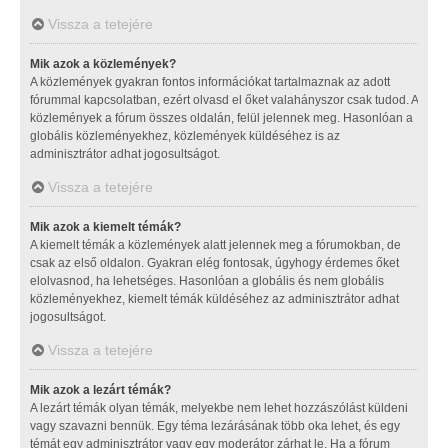
Vissza a tetejére
Mik azok a közlemények?
A közlemények gyakran fontos információkat tartalmaznak az adott
fórummal kapcsolatban, ezért olvasd el őket valahányszor csak tudod. A
közlemények a fórum összes oldalán, felül jelennek meg. Hasonlóan a
globális közleményekhez, közlemények küldéséhez is az
adminisztrátor adhat jogosultságot.
Vissza a tetejére
Mik azok a kiemelt témák?
A kiemelt témák a közlemények alatt jelennek meg a fórumokban, de
csak az első oldalon. Gyakran elég fontosak, úgyhogy érdemes őket
elolvasnod, ha lehetséges. Hasonlóan a globális és nem globális
közleményekhez, kiemelt témák küldéséhez az adminisztrátor adhat
jogosultságot.
Vissza a tetejére
Mik azok a lezárt témák?
A lezárt témák olyan témák, melyekbe nem lehet hozzászólást küldeni
vagy szavazni bennük. Egy téma lezárásának több oka lehet, és egy
témát egy adminisztrátor vagy egy moderátor zárhat le. Ha a fórum