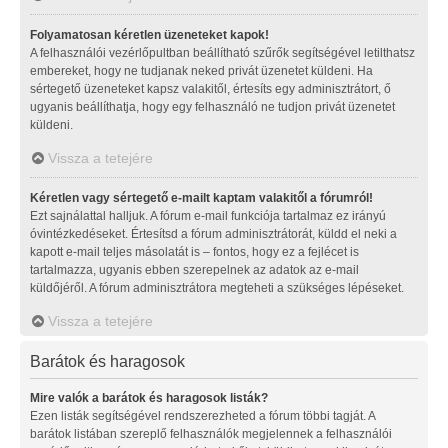
Folyamatosan kéretlen üzeneteket kapok!
A felhasználói vezérlőpultban beállítható szűrők segítségével letilthatsz
embereket, hogy ne tudjanak neked privát üzenetet küldeni. Ha
sértegető üzeneteket kapsz valakitől, értesíts egy adminisztrátort, ő
ugyanis beállíthatja, hogy egy felhasználó ne tudjon privát üzenetet
küldeni.
Vissza a tetejére
Kéretlen vagy sértegető e-mailt kaptam valakitől a fórumról!
Ezt sajnálattal halljuk. A fórum e-mail funkciója tartalmaz ez irányú
óvintézkedéseket. Értesítsd a fórum adminisztrátorát, küldd el neki a
kapott e-mail teljes másolatát is – fontos, hogy ez a fejlécet is
tartalmazza, ugyanis ebben szerepelnek az adatok az e-mail
küldőjéről. A fórum adminisztrátora megteheti a szükséges lépéseket.
Vissza a tetejére
Barátok és haragosok
Mire valók a barátok és haragosok listák?
Ezen listák segítségével rendszerezheted a fórum többi tagját. A
barátok listában szereplő felhasználók megjelennek a felhasználói