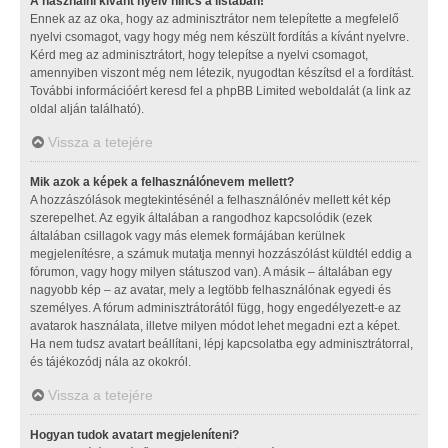
A használni kívánt nyelv nincs a listában!
Ennek az az oka, hogy az adminisztrátor nem telepítette a megfelelő
nyelvi csomagot, vagy hogy még nem készült fordítás a kívánt nyelvre.
Kérd meg az adminisztrátort, hogy telepítse a nyelvi csomagot,
amennyiben viszont még nem létezik, nyugodtan készítsd el a fordítást.
További információért keresd fel a phpBB Limited weboldalát (a link az
oldal alján található).
Vissza a tetejére
Mik azok a képek a felhasználónevem mellett?
A hozzászólások megtekintésénél a felhasználónév mellett két kép
szerepelhet. Az egyik általában a rangodhoz kapcsolódik (ezek
általában csillagok vagy más elemek formájában kerülnek
megjelenítésre, a számuk mutatja mennyi hozzászólást küldtél eddig a
fórumon, vagy hogy milyen státuszod van). A másik – általában egy
nagyobb kép – az avatar, mely a legtöbb felhasználónak egyedi és
személyes. A fórum adminisztrátorától függ, hogy engedélyezett-e az
avatarok használata, illetve milyen módot lehet megadni ezt a képet.
Ha nem tudsz avatart beállítani, lépj kapcsolatba egy adminisztrátorral,
és tájékozódj nála az okokról.
Vissza a tetejére
Hogyan tudok avatart megjeleníteni?