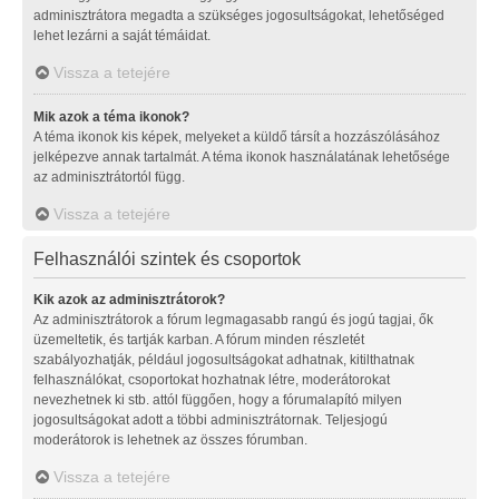
adminisztrátora megadta a szükséges jogosultságokat, lehetőséged
lehet lezárni a saját témáidat.
Vissza a tetejére
Mik azok a téma ikonok?
A téma ikonok kis képek, melyeket a küldő társít a hozzászólásához
jelképezve annak tartalmát. A téma ikonok használatának lehetősége
az adminisztrátortól függ.
Vissza a tetejére
Felhasználói szintek és csoportok
Kik azok az adminisztrátorok?
Az adminisztrátorok a fórum legmagasabb rangú és jogú tagjai, ők
üzemeltetik, és tartják karban. A fórum minden részletét
szabályozhatják, például jogosultságokat adhatnak, kitilthatnak
felhasználókat, csoportokat hozhatnak létre, moderátorokat
nevezhetnek ki stb. attól függően, hogy a fórumalapító milyen
jogosultságokat adott a többi adminisztrátornak. Teljesjogú
moderátorok is lehetnek az összes fórumban.
Vissza a tetejére