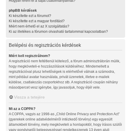
Hogyan érem el a saját csatolmányaimat?
phpBB kérdések
Ki készítette ezt a fórumot?
Ki készítette ezt a magyar fordítást?
Miért nem érhető el az X szolgáltatás?
Ki az illetékes a fórumon olvasható tartalommal kapcsolatban?
Belépési és regisztrációs kérdések
Miért kell regisztrálnom?
A regisztráció nem feltétlenül kötelező, a fórum adminisztrátorán múlik,
hogy megköveteli-e hozzászólások küldéséhez. Mindemellett a
regisztrációval plusz lehetőségek is elérhetővé válnak a számodra,
mint például avatar használata, privát üzenetek, illetve e-mailek
küldése, csatlakozás csoportokhoz stb. A regisztráció csupán néhány
másodpercet vesz igénybe, így javasoljuk, hogy éljél vele.
Vissza a tetejére
Mi az a COPPA?
A COPPA, vagyis az 1998-as „Child Online Privacy and Protection Act”
(gyerekek online adatvédelméről intézkedő törvény) egy egyesült
államokbeli törvény, mely megköveteli a honlapoktól, hogy írásos szülői
vagy gondviselői beleegyezéssel rendelkezzenek 13 éven aluli