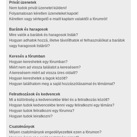
Privát üzenetek
Nem tudok privát üzenetet küldeni!
Folyamatosan kéretlen üzeneteket kapok!
Kéretlen vagy sértegető e-mailt kaptam valakitől a fórumról!
Barátok és haragosok
Mire valók a barátok és haragosok listák?
Hogyan adhatok hozzá, illetve távolíthatok el felhasználókat a barátok
vagy haragosok listáról?
Keresés a fórumban
Hogyan kereshetek egy fórumban?
Miért nem ad vissza találatot a keresésem?
A keresésem miért ad vissza üres oldalt!?
Hogyan kereshetek a tagok között?
Hogyan találhatom meg a saját hozzászólásaimat és témáimat?
Feliratkozások és kedvencek
Mi a különbség a kedvencekbe tétel és a feliratkozás között?
Hogyan tudok kedvencekbe tenni vagy feliratkozni egy témára?
Hogyan tudok feliratkozni egy fórumra?
Hogyan tudok leiratkozni?
Csatolmányok
Milyen csatolmányok engedélyezettek ezen a fórumon?