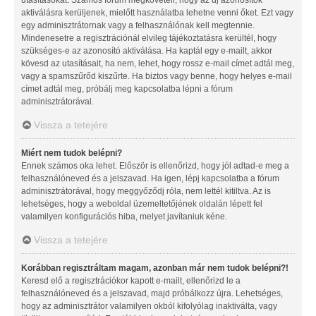
aktiválásra kerüljenek, mielőtt használatba lehetne venni őket. Ezt vagy
egy adminisztrátornak vagy a felhasználónak kell megtennie.
Mindenesetre a regisztrációnál elvileg tájékoztatásra kerültél, hogy
szükséges-e az azonosító aktiválása. Ha kaptál egy e-mailt, akkor
kövesd az utasításait, ha nem, lehet, hogy rossz e-mail címet adtál meg,
vagy a spamszűrőd kiszűrte. Ha biztos vagy benne, hogy helyes e-mail
címet adtál meg, próbálj meg kapcsolatba lépni a fórum
adminisztrátorával.
Vissza a tetejére
Miért nem tudok belépni?
Ennek számos oka lehet. Először is ellenőrizd, hogy jól adtad-e meg a
felhasználóneved és a jelszavad. Ha igen, lépj kapcsolatba a fórum
adminisztrátorával, hogy meggyőződj róla, nem lettél kitiltva. Az is
lehetséges, hogy a weboldal üzemeltetőjének oldalán lépett fel
valamilyen konfigurációs hiba, melyet javítaniuk kéne.
Vissza a tetejére
Korábban regisztráltam magam, azonban már nem tudok belépni?!
Keresd elő a regisztrációkor kapott e-mailt, ellenőrizd le a
felhasználóneved és a jelszavad, majd próbálkozz újra. Lehetséges,
hogy az adminisztrátor valamilyen okból kifolyólag inaktiválta, vagy