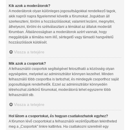
Kik azok a moderátorok?
A moderátorok olyan különleges jogosultságokkal rendelkező tagok,
akik napról napra figyelemmel követik a fórumokat. Jogukban áll
szerkeszteni, törölni a hozzászólásokat, valamint lezárni, megnyitni,
áthelyezni, törölni és szétválasztani a témákat az általuk moderált
fórumban. Általánosságban a moderátorok azért vannak, hogy
meggátolják a témába nem illő, sértegető vagy támadó hangvételű
hozzászólások küldését.
Vissza a tetejére
Mik azok a csoportok?
A felhasználói csoportok segítségével felosztható a közösség olyan
egységekre, melyeket az adminisztrátor könnyen kezelhet. Minden
felhasználó több csoportba is tartozhat, és mindegyik csoporthoz saját
jogosultságok rendelhetők. Ezzel az adminisztrátor könnyedén
létrehozhat zártkörű fórumokat, moderátorrá tehet egyszerre több
felhasználót stb.
Vissza a tetejére
Hol látom a csoportokat, és hogyan csatlakozhatok egyhez?
A fórumon lévő csoportokat a felhasználói vezérlőpultban tekintheted
meg a „Csoportok” linkre kattintva. Ha csatlakozni szeretnél egy