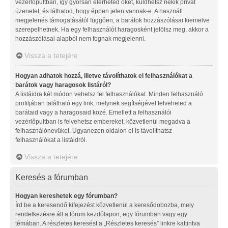
vezérlőpultban, így gyorsan elérheted őket, küldhetsz nekik privát
üzenetet, és láthatod, hogy éppen jelen vannak-e. A használt
megjelenés támogatásától függően, a barátok hozzászólásai kiemelve
szerepelhetnek. Ha egy felhasználót haragosként jelölsz meg, akkor a
hozzászólásai alapból nem fognak megjelenni.
Vissza a tetejére
Hogyan adhatok hozzá, illetve távolíthatok el felhasználókat a
barátok vagy haragosok listáról?
A listáidra két módon vehetsz fel felhasználókat. Minden felhasználó
profiljában található egy link, melynek segítségével felveheted a
barátaid vagy a haragosaid közé. Emellett a felhasználói
vezérlőpultban is felvehetsz embereket, közvetlenül megadva a
felhasználónevüket. Ugyanezen oldalon el is távolíthatsz
felhasználókat a listáidról.
Vissza a tetejére
Keresés a fórumban
Hogyan kereshetek egy fórumban?
Írd be a keresendő kifejezést közvetlenül a keresődobozba, mely
rendelkezésre áll a fórum kezdőlapon, egy fórumban vagy egy
témában. A részletes keresést a „Részletes keresés” linkre kattintva