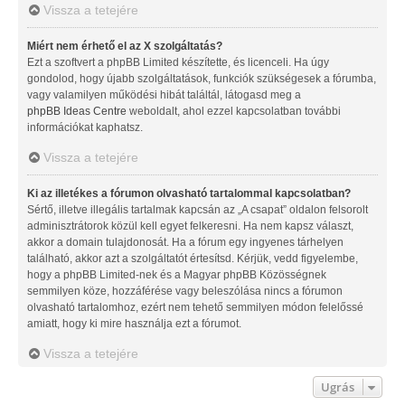
Vissza a tetejére
Miért nem érhető el az X szolgáltatás?
Ezt a szoftvert a phpBB Limited készítette, és licenceli. Ha úgy
gondolod, hogy újabb szolgáltatások, funkciók szükségesek a fórumba,
vagy valamilyen működési hibát találtál, látogasd meg a
phpBB Ideas Centre
weboldalt, ahol ezzel kapcsolatban további
információkat kaphatsz.
Vissza a tetejére
Ki az illetékes a fórumon olvasható tartalommal kapcsolatban?
Sértő, illetve illegális tartalmak kapcsán az „A csapat” oldalon felsorolt
adminisztrátorok közül kell egyet felkeresni. Ha nem kapsz választ,
akkor a domain tulajdonosát. Ha a fórum egy ingyenes tárhelyen
található, akkor azt a szolgáltatót értesítsd. Kérjük, vedd figyelembe,
hogy a phpBB Limited-nek és a Magyar phpBB Közösségnek
semmilyen köze, hozzáférése vagy beleszólása nincs a fórumon
olvasható tartalomhoz, ezért nem tehető semmilyen módon felelőssé
amiatt, hogy ki mire használja ezt a fórumot.
Vissza a tetejére
Ugrás