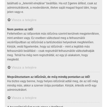
található a „Jelenlét elrejtése” beállítás. Ha ezt
Igen
re állítod, csak az
adminisztrátorok, a moderátorok, illetve saját magad fogod látni, hogy
jelen vagy-e.
Vissza a tetejére
Nem pontos az idő!
Feltehetően az időpontok más időzóna szerint kerülnek megjelenítésre,
mint amiben vagy. Ez esetben változtasd meg a felhasználói
vezérlőpultban az időzónád a tartózkodási helyednek megfelelően.
Kérjük, vedd figyelembe, hogy az időzónát – mint a legtöbb más
felhasználói beállítást – csak regisztrált felhasználók változtathatják
meg. Tehát ha még nem regisztráltál, ez egy jó alakalom, hogy
megtedd.
Vissza a tetejére
Megváltoztattam az időzónát, de még mindig pontatlan az idő!
Ha biztos vagy benne, hogy helyes időzónát adtál meg, de az idő még
mindig más, akkor a szerver órája pontatlan. Kérjük, értesíts erről egy
adminisztrátort.
Vissza a tetejére