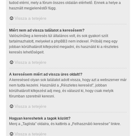
tudod elérni, mely a fórum összes oldalán elérhető. Ennek a helye a
használt megjelenéstől függ.
Vissza a tetejére
Miért nem ad vissza találatot a keresésem?
Valószínűleg a keresés túl általános volt, és sok gyakori szót
tartalmazhatott, melyeket a phpBB3 nem indexel. Próbálj meg egy
jobban körülhatárolt kifejezést megadni, és használd ki a részletes
keresés lehetőségeit.
Vissza a tetejére
A keresésem miért ad vissza üres oldalt!?
A keresésed olyan sok találatot adott vissza, hogy azt a webszerver már
nem tudta kezelni. Használd a „Részletes keresést”, jobban
körülhatárolt kifejezést adj meg, és válaszd ki, hogy csak melyik
fórumban szeretnél keresni.
Vissza a tetejére
Hogyan kereshetek a tagok között?
Menj a „Taglista” oldalra, és kattints a „Felhasználó keresése” linkre.
Vissza a tetejére