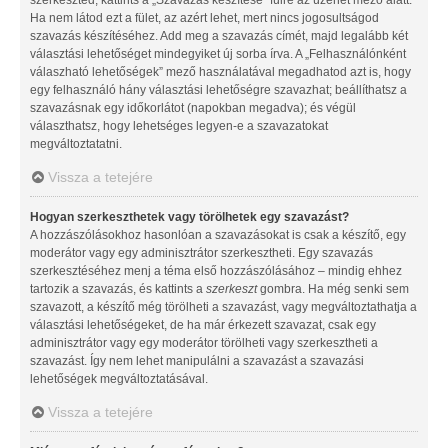
Ha nem látod ezt a fület, az azért lehet, mert nincs jogosultságod
szavazás készítéséhez. Add meg a szavazás címét, majd legalább két
választási lehetőséget mindegyiket új sorba írva. A „Felhasználónként
válaszható lehetőségek” mező használatával megadhatod azt is, hogy
egy felhasználó hány választási lehetőségre szavazhat; beállíthatsz a
szavazásnak egy időkorlátot (napokban megadva); és végül
választhatsz, hogy lehetséges legyen-e a szavazatokat
megváltoztatatni.
Vissza a tetejére
Hogyan szerkeszthetek vagy törölhetek egy szavazást?
A hozzászólásokhoz hasonlóan a szavazásokat is csak a készítő, egy
moderátor vagy egy adminisztrátor szerkesztheti. Egy szavazás
szerkesztéséhez menj a téma első hozzászólásához – mindig ehhez
tartozik a szavazás, és kattints a
szerkeszt
gombra. Ha még senki sem
szavazott, a készítő még törölheti a szavazást, vagy megváltoztathatja a
választási lehetőségeket, de ha már érkezett szavazat, csak egy
adminisztrátor vagy egy moderátor törölheti vagy szerkesztheti a
szavazást. Így nem lehet manipulálni a szavazást a szavazási
lehetőségek megváltoztatásával.
Vissza a tetejére