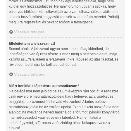
törölte az azonosítód. Ez utóbbinak egy lehetséges oka, hogy nem
küldtél egy hozzászólást se. Néhány fórumon ugyanis szokás, hogy
bizonyos időközönként eltávolítják az olyan felhasználókat, akik nem
küldtek hozzászólást, hogy csökkentsék az adatbázis méretét. Próbálj
meg újra regisztrálni és bekapcsolódni a társalgásba.
Vissza a tetejére
Elfelejtettem a jelszavamat!
Semmi pánik! A jelszavad ugyan nem lehet utólag kideríteni, de
lehetőséged van új készítésére. Ehhez menj a belépés oldalra, majd
kattints az
Elfelejtettem a jelszavam
linkre. Kövesd az utasításokat, és
rövid időn belül újra be kell tudnod lépned.
Vissza a tetejére
Miért kerülök kiléptetésre automatikusan?
Ha belépéskor nem jelölöd be az
Emlékezzen rám
opciót, a rendszer
csak egy előre meghatározott ideig hagy belépve. Ez a viselkedés
meggátolja az azonosítóddal való visszaélést. A tartós belépve
maradáshoz jelöld be az említett opciót. Ezen funkció használata nem
ajánlott, ha nyilvános helyről használod a fórumot, például könyvtárból,
internetkávézóból vagy egyetemi laborból. Ha nem látod a
jelölőnégyzetet, a fórumon valószínűleg nincs bekapcsolva ez a
funkció.