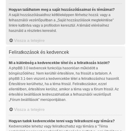
Hogyan találhatom meg a saját hozzászólásaimat és témáimat?
A saját hozzászólásaidhoz kétféleképpen férhetsz hozzá: vagy a
felhasználói vezérlőpultban a „Saját hozzászólások megtekintése”
linkre kattintva vagy a profilodon keresztül. A témáid eléréséhez
használd a részletes keresést.
Vissza a tetejére
Feliratkozások és kedvencek
Mi a különbség a kedvencekbe tétel és a feliratkozás között?
A phpBB 3.0 kedvencek funkciója hasonlóan működött a
böngésződéhez. Nem kerültél értesítésre, ha frissült a tartalom. A
phpBB 3.1-ben viszont a kedvencekbe tétel a feliratkozáshoz hasonlít.
Értesítésre kerülhetsz, ha a téma frissül. Feliratkozáskor, ezzel
ellentétben, értesítésre kerülsz, amikor a téma vagy a fórum frissül. Az
értesítési beállítások testreszabhatóak a felhasználói vezérlőpult
„Fórum beállítások” menüpontjában.
Vissza a tetejére
Hogyan tudok kedvencekbe tenni vagy feliratkozni egy témára?
Kedvencekbe tehetsz vagy feliratkozhatsz egy témára a “Téma