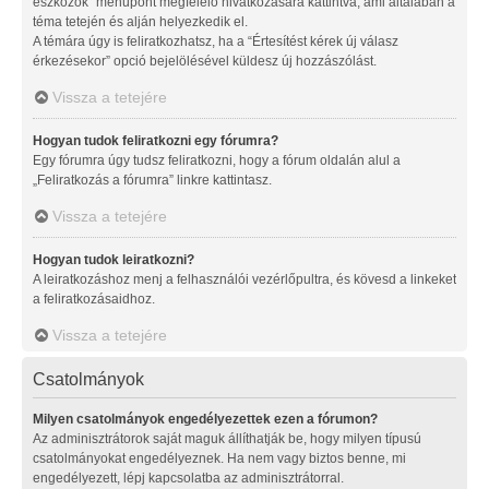
eszközök” menüpont megfelelő hivatkozására kattintva, ami általában a
téma tetején és alján helyezkedik el.
A témára úgy is feliratkozhatsz, ha a “Értesítést kérek új válasz
érkezésekor” opció bejelölésével küldesz új hozzászólást.
Vissza a tetejére
Hogyan tudok feliratkozni egy fórumra?
Egy fórumra úgy tudsz feliratkozni, hogy a fórum oldalán alul a
„Feliratkozás a fórumra” linkre kattintasz.
Vissza a tetejére
Hogyan tudok leiratkozni?
A leiratkozáshoz menj a felhasználói vezérlőpultra, és kövesd a linkeket
a feliratkozásaidhoz.
Vissza a tetejére
Csatolmányok
Milyen csatolmányok engedélyezettek ezen a fórumon?
Az adminisztrátorok saját maguk állíthatják be, hogy milyen típusú
csatolmányokat engedélyeznek. Ha nem vagy biztos benne, mi
engedélyezett, lépj kapcsolatba az adminisztrátorral.