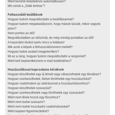
Miért kerülök kiléptetésre automatikusan?
Mit csinál a „Sütik törlése”?
Felhasználói beállítások
Hogyan tudom megváltoztatni a beállításaimat?
Hogyan tudom megakadályozni, hogy mások lássák, mikor vagyok
jelen?
Nem pontos az idő!
Megváltoztattam az időzónát, de még mindig pontatlan az idő!
A használni kívánt nyelv nincs a listában!
Mik azok a képek a felhasználónevem mellett?
Hogyan tudok avatart megjeleníteni?
Mi az a rang, hogyan tudom megváltoztatni a rangomat?
Miért kell bejelentkeznem e-mail küldéséhez?
Hozzászólással kapcsolatos kérdések
Hogyan készíthetek egy új témát vagy válaszolhatok egy témában?
Hogyan szerkeszthetek, illetve törölhetek egy hozzászólást?
Hogyan csatolhatom az aláírásomat a hozzászólásomhoz?
Hogyan készíthetek szavazást?
Hogyan szerkeszthetek vagy törölhetek egy szavazást?
Miért nem férek hozzá egy fórumhoz?
Miért nem tudok szavazni?
Miért nem tudok hozzáadni csatolmányokat?
Miért kaptam figyelmeztetést?