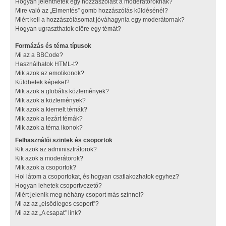
Hogyan jelenthetek egy hozzászólást a moderátoroknak?
Mire való az „Elmentés” gomb hozzászólás küldésénél?
Miért kell a hozzászólásomat jóváhagynia egy moderátornak?
Hogyan ugraszthatok előre egy témát?
Formázás és téma típusok
Mi az a BBCode?
Használhatok HTML-t?
Mik azok az emotikonok?
Küldhetek képeket?
Mik azok a globális közlemények?
Mik azok a közlemények?
Mik azok a kiemelt témák?
Mik azok a lezárt témák?
Mik azok a téma ikonok?
Felhasználói szintek és csoportok
Kik azok az adminisztrátorok?
Kik azok a moderátorok?
Mik azok a csoportok?
Hol látom a csoportokat, és hogyan csatlakozhatok egyhez?
Hogyan lehetek csoportvezető?
Miért jelenik meg néhány csoport más színnel?
Mi az az „elsődleges csoport”?
Mi az az „A csapat” link?