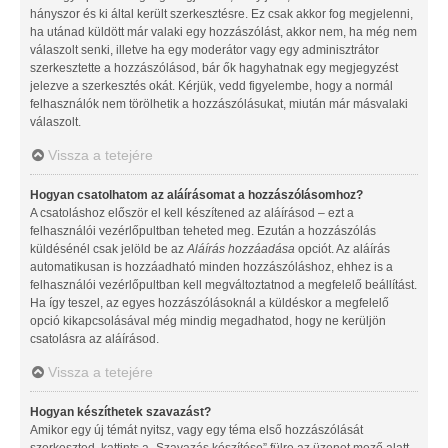
hányszor és ki által került szerkesztésre. Ez csak akkor fog megjelenni,
ha utánad küldött már valaki egy hozzászólást, akkor nem, ha még nem
válaszolt senki, illetve ha egy moderátor vagy egy adminisztrátor
szerkesztette a hozzászólásod, bár ők hagyhatnak egy megjegyzést
jelezve a szerkesztés okát. Kérjük, vedd figyelembe, hogy a normál
felhasználók nem törölhetik a hozzászólásukat, miután már másvalaki
válaszolt.
Vissza a tetejére
Hogyan csatolhatom az aláírásomat a hozzászólásomhoz?
A csatoláshoz először el kell készítened az aláírásod – ezt a
felhasználói vezérlőpultban teheted meg. Ezután a hozzászólás
küldésénél csak jelöld be az
Aláírás hozzáadása
opciót. Az aláírás
automatikusan is hozzáadható minden hozzászóláshoz, ehhez is a
felhasználói vezérlőpultban kell megváltoztatnod a megfelelő beállítást.
Ha így teszel, az egyes hozzászólásoknál a küldéskor a megfelelő
opció kikapcsolásával még mindig megadhatod, hogy ne kerüljön
csatolásra az aláírásod.
Vissza a tetejére
Hogyan készíthetek szavazást?
Amikor egy új témát nyitsz, vagy egy téma első hozzászólását
szerkeszted, kattints a „Szavazás készítése” fülre az üzenet mező alatt.