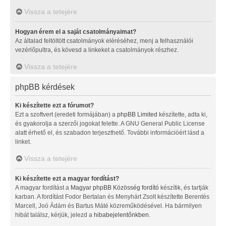
Vissza a tetejére
Hogyan érem el a saját csatolmányaimat?
Az általad feltöltött csatolmányok eléréséhez, menj a felhasználói
vezérlőpultra, és kövesd a linkeket a csatolmányok részhez.
Vissza a tetejére
phpBB kérdések
Ki készítette ezt a fórumot?
Ezt a szoftvert (eredeti formájában) a
phpBB Limited
készítette, adta ki,
és gyakorolja a szerzői jogokat felette. A GNU General Public License
alatt érhető el, és szabadon terjeszthető. További információért lásd a
linket.
Vissza a tetejére
Ki készítette ezt a magyar fordítást?
A magyar fordítást a
Magyar phpBB Közösség
fordító
készítik, és tartják
karban. A fordítást Fodor Bertalan és Menyhárt Zsolt készítette Berentés
Marcell, Joó Ádám és Bartus Máté közreműködésével. Ha bármilyen
hibát találsz, kérjük, jelezd a
hibabejelentőnkben
.