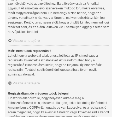
személyektől való adatgyűjtéshez. Ez a törvény csak az Amerikai
Egyesült Államokban lévő szervereken működő fórumokra érvényes,
tehát Magyarországon nem. Ha nem vagy biztos benne, hogy ez a
törvény vonatkozik-e rád vagy a fórumra, melyre regisztrálsz, kérj jogi
segítséget. Kérjük, tartsd szem előtt, hogy a phpBB Limited nem tud jogi
tanácsot adni, és az alább leírtakon kívül semmilyen aggály esetén sem
hozzájuk kell fordulni.
Vissza a tetejére
Miért nem tudok regisztrálni?
Lehet, hogy a weboldal tulajdonosa letiltotta az IP-címed vagy a
regisztrálni kívánt felhasználónevet. Az is előfordulhat, hogy a
regisztráció kikapcsolásra került, hogy ne tudjanak új felhasználók
regisztrálni. További segítségért lépj kapcsolatba a fórum egyik
adminisztrátorával.
Vissza a tetejére
Regisztráltam, de mégsem tudok belépni
Először is ellenőrizd le, hogy helyesen adtad-e meg a
felhasználóneved és a jelszavad. Ha igen, akkor két dolog történhetett.
Amennyiben a COPPA-támogatás be van kapcsolva, és a regisztráció
során megadtad, hogy 13 évesnél fiatalabb vagy, követned kell a kapott
utasításokat. Számos fórum megköveteli, hogy az új azonosítók