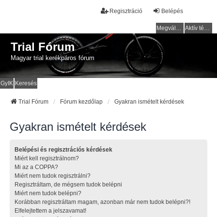
Regisztráció
Belépés
Megválaszolatlan témák
Aktív témák
Trial Fórum
Magyar trial kerékpáros fórum
GyIK
Keresés
Trial Fórum
Fórum kezdőlap
Gyakran ismételt kérdések
Gyakran ismételt kérdések
Belépési és regisztrációs kérdések
Miért kell regisztrálnom?
Mi az a COPPA?
Miért nem tudok regisztrálni?
Regisztráltam, de mégsem tudok belépni
Miért nem tudok belépni?
Korábban regisztráltam magam, azonban már nem tudok belépni?!
Elfelejtettem a jelszavamat!