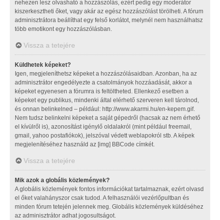
nehezen lesz olvasható a hozzászólás, ezért pedig egy moderátor
kiszerkesztheti őket, vagy akár az egész hozzászólást törölheti. A fórum
adminisztrátora beállíthat egy felső korlátot, melynél nem használhatsz
több emotikont egy hozzászólásban.
Vissza a tetejére
Küldhetek képeket?
Igen, megjeleníthetsz képeket a hozzászólásaidban. Azonban, ha az
adminisztrátor engedélyezte a csatolmányok hozzáadását, akkor a
képeket egyenesen a fórumra is feltöltheted. Ellenkező esetben a
képeket egy publikus, mindenki által elérhető szerveren kell tárolnod,
és onnan belinkelned – például: http://www.akarmi.hu/en-kepem.gif.
Nem tudsz belinkelni képeket a saját gépedről (hacsak az nem érhető
el kívülről is), azonosítást igénylő oldalakról (mint például freemail,
gmail, yahoo postafiókok), jelszóval védett weblapokról stb. A képek
megjelenítéséhez használd az [img] BBCode címkét.
Vissza a tetejére
Mik azok a globális közlemények?
A globális közlemények fontos információkat tartalmaznak, ezért olvasd
el őket valahányszor csak tudod. A felhasználói vezérlőpultban és
minden fórum tetején jelennek meg. Globális közlemények küldéséhez
az adminisztrátor adhat jogosultságot.