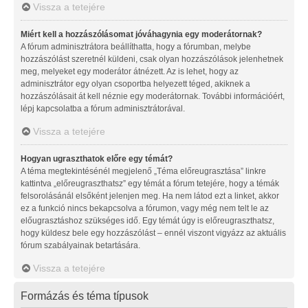
Vissza a tetejére
Miért kell a hozzászólásomat jóváhagynia egy moderátornak?
A fórum adminisztrátora beállíthatta, hogy a fórumban, melybe
hozzászólást szeretnél küldeni, csak olyan hozzászólások jelenhetnek
meg, melyeket egy moderátor átnézett. Az is lehet, hogy az
adminisztrátor egy olyan csoportba helyezett téged, akiknek a
hozzászólásait át kell néznie egy moderátornak. További információért,
lépj kapcsolatba a fórum adminisztrátorával.
Vissza a tetejére
Hogyan ugraszthatok előre egy témát?
A téma megtekintésénél megjelenő „Téma előreugrasztása” linkre
kattintva „előreugraszthatsz” egy témát a fórum tetejére, hogy a témák
felsorolásánál elsőként jelenjen meg. Ha nem látod ezt a linket, akkor
ez a funkció nincs bekapcsolva a fórumon, vagy még nem telt le az
előugrasztáshoz szükséges idő. Egy témát úgy is előreugraszthatsz,
hogy küldesz bele egy hozzászólást – ennél viszont vigyázz az aktuális
fórum szabályainak betartására.
Vissza a tetejére
Formázás és téma típusok