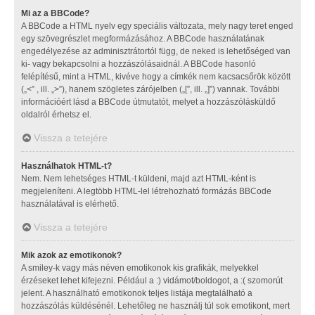
Mi az a BBCode?
A BBCode a HTML nyelv egy speciális változata, mely nagy teret enged
egy szövegrészlet megformázásához. A BBCode használatának
engedélyezése az adminisztrátortól függ, de neked is lehetőséged van
ki- vagy bekapcsolni a hozzászólásaidnál. A BBCode hasonló
felépítésű, mint a HTML, kivéve hogy a címkék nem kacsacsőrök között
(„<” , ill. „>”), hanem szögletes zárójelben („[”, ill. „]”) vannak. További
információért lásd a BBCode útmutatót, melyet a hozzászólásküldő
oldalról érhetsz el.
Vissza a tetejére
Használhatok HTML-t?
Nem. Nem lehetséges HTML-t küldeni, majd azt HTML-ként is
megjeleníteni. A legtöbb HTML-lel létrehozható formázás BBCode
használatával is elérhető.
Vissza a tetejére
Mik azok az emotikonok?
A smiley-k vagy más néven emotikonok kis grafikák, melyekkel
érzéseket lehet kifejezni. Például a :) vidámot/boldogot, a :( szomorút
jelent. A használható emotikonok teljes listája megtalálható a
hozzászólás küldésénél. Lehetőleg ne használj túl sok emotikont, mert