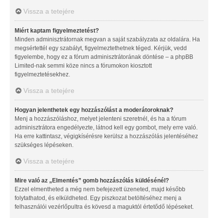
Vissza a tetejére
Miért kaptam figyelmeztetést?
Minden adminisztrátornak megvan a saját szabályzata az oldalára. Ha
megsértettél egy szabályt, figyelmeztethetnek téged. Kérjük, vedd
figyelembe, hogy ez a fórum adminisztrátorának döntése – a phpBB
Limited-nak semmi köze nincs a fórumokon kiosztott
figyelmeztetésekhez.
Vissza a tetejére
Hogyan jelenthetek egy hozzászólást a moderátoroknak?
Menj a hozzászóláshoz, melyet jelenteni szeretnél, és ha a fórum
adminisztrátora engedélyezte, látnod kell egy gombot, mely erre való.
Ha erre kattintasz, végigkísérésre kerülsz a hozzászólás jelentéséhez
szükséges lépéseken.
Vissza a tetejére
Mire való az „Elmentés” gomb hozzászólás küldésénél?
Ezzel elmentheted a még nem befejezett üzeneted, majd később
folytathatod, és elküldheted. Egy piszkozat betöltéséhez menj a
felhasználói vezérlőpultra és kövesd a maguktól értetődő lépéseket.