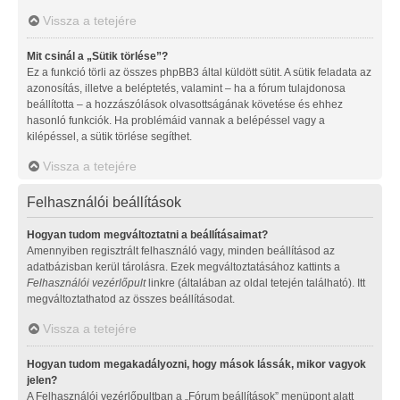
Vissza a tetejére
Mit csinál a „Sütik törlése”?
Ez a funkció törli az összes phpBB3 által küldött sütit. A sütik feladata az
azonosítás, illetve a beléptetés, valamint – ha a fórum tulajdonosa
beállította – a hozzászólások olvasottságának követése és ehhez
hasonló funkciók. Ha problémáid vannak a belépéssel vagy a
kilépéssel, a sütik törlése segíthet.
Vissza a tetejére
Felhasználói beállítások
Hogyan tudom megváltoztatni a beállításaimat?
Amennyiben regisztrált felhasználó vagy, minden beállításod az
adatbázisban kerül tárolásra. Ezek megváltoztatásához kattints a
Felhasználói vezérlőpult
linkre (általában az oldal tetején található). Itt
megváltoztathatod az összes beállításodat.
Vissza a tetejére
Hogyan tudom megakadályozni, hogy mások lássák, mikor vagyok
jelen?
A Felhasználói vezérlőpultban a „Fórum beállítások” menüpont alatt