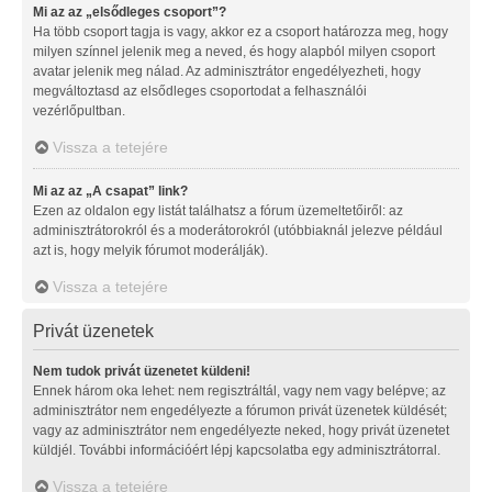
Mi az az „elsődleges csoport”?
Ha több csoport tagja is vagy, akkor ez a csoport határozza meg, hogy
milyen színnel jelenik meg a neved, és hogy alapból milyen csoport
avatar jelenik meg nálad. Az adminisztrátor engedélyezheti, hogy
megváltoztasd az elsődleges csoportodat a felhasználói
vezérlőpultban.
Vissza a tetejére
Mi az az „A csapat” link?
Ezen az oldalon egy listát találhatsz a fórum üzemeltetőiről: az
adminisztrátorokról és a moderátorokról (utóbbiaknál jelezve például
azt is, hogy melyik fórumot moderálják).
Vissza a tetejére
Privát üzenetek
Nem tudok privát üzenetet küldeni!
Ennek három oka lehet: nem regisztráltál, vagy nem vagy belépve; az
adminisztrátor nem engedélyezte a fórumon privát üzenetek küldését;
vagy az adminisztrátor nem engedélyezte neked, hogy privát üzenetet
küldjél. További információért lépj kapcsolatba egy adminisztrátorral.
Vissza a tetejére