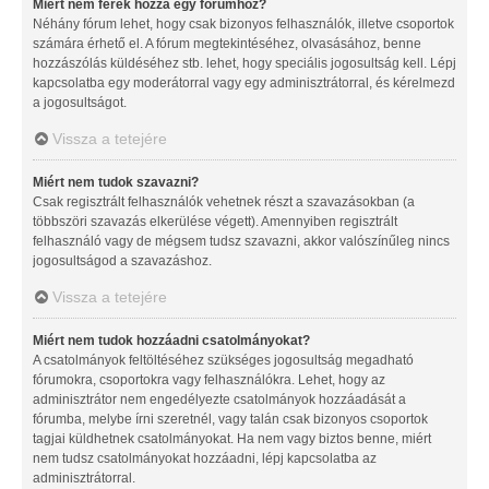
Miért nem férek hozzá egy fórumhoz?
Néhány fórum lehet, hogy csak bizonyos felhasználók, illetve csoportok
számára érhető el. A fórum megtekintéséhez, olvasásához, benne
hozzászólás küldéséhez stb. lehet, hogy speciális jogosultság kell. Lépj
kapcsolatba egy moderátorral vagy egy adminisztrátorral, és kérelmezd
a jogosultságot.
Vissza a tetejére
Miért nem tudok szavazni?
Csak regisztrált felhasználók vehetnek részt a szavazásokban (a
többszöri szavazás elkerülése végett). Amennyiben regisztrált
felhasználó vagy de mégsem tudsz szavazni, akkor valószínűleg nincs
jogosultságod a szavazáshoz.
Vissza a tetejére
Miért nem tudok hozzáadni csatolmányokat?
A csatolmányok feltöltéséhez szükséges jogosultság megadható
fórumokra, csoportokra vagy felhasználókra. Lehet, hogy az
adminisztrátor nem engedélyezte csatolmányok hozzáadását a
fórumba, melybe írni szeretnél, vagy talán csak bizonyos csoportok
tagjai küldhetnek csatolmányokat. Ha nem vagy biztos benne, miért
nem tudsz csatolmányokat hozzáadni, lépj kapcsolatba az
adminisztrátorral.