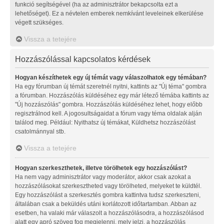
funkció segítségével (ha az adminisztrátor bekapcsolta ezt a
lehetőséget). Ez a névtelen emberek nemkívánt leveleinek elkerülése
végett szükséges.
Vissza a tetejére
Hozzászólással kapcsolatos kérdések
Hogyan készíthetek egy új témát vagy válaszolhatok egy témában?
Ha egy fórumban új témát szeretnél nyitni, kattints az "Új téma" gombra
a fórumban. Hozzászólás küldéséhez egy már létező témába kattints az
"Új hozzászólás" gombra. Hozzászólás küldéséhez lehet, hogy előbb
regisztrálnod kell. A jogosultságaidat a fórum vagy téma oldalak alján
találod meg. Például: Nyithatsz új témákat, Küldhetsz hozzászólást
csatolmánnyal stb.
Vissza a tetejére
Hogyan szerkeszthetek, illetve törölhetek egy hozzászólást?
Ha nem vagy adminisztrátor vagy moderátor, akkor csak azokat a
hozzászólásokat szerkesztheted vagy törölheted, melyeket te küldtél.
Egy hozzászólást a szerkesztés gombra kattintva tudsz szerkeszteni,
általában csak a beküldés utáni korlátozott időtartamban. Abban az
esetben, ha valaki már válaszolt a hozzászólásodra, a hozzászólásod
alatt egy apró szöveg fog megjelenni, mely jelzi, a hozzászólás