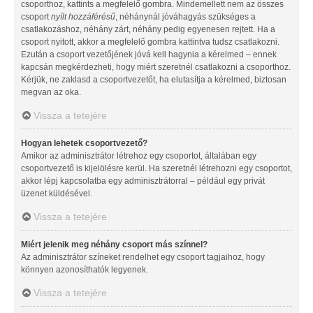
csoporthoz, kattints a megfelelő gombra. Mindemellett nem az összes
csoport
nyílt hozzáférésű
, néhánynál jóváhagyás szükséges a
csatlakozáshoz, néhány zárt, néhány pedig egyenesen rejtett. Ha a
csoport nyitott, akkor a megfelelő gombra kattintva tudsz csatlakozni.
Ezután a csoport vezetőjének jóvá kell hagynia a kérelmed – ennek
kapcsán megkérdezheti, hogy miért szeretnél csatlakozni a csoporthoz.
Kérjük, ne zaklasd a csoportvezetőt, ha elutasítja a kérelmed, biztosan
megvan az oka.
Vissza a tetejére
Hogyan lehetek csoportvezető?
Amikor az adminisztrátor létrehoz egy csoportot, általában egy
csoportvezető is kijelölésre kerül. Ha szeretnél létrehozni egy csoportot,
akkor lépj kapcsolatba egy adminisztrátorral – például egy privát
üzenet küldésével.
Vissza a tetejére
Miért jelenik meg néhány csoport más színnel?
Az adminisztrátor színeket rendelhet egy csoport tagjaihoz, hogy
könnyen azonosíthatók legyenek.
Vissza a tetejére