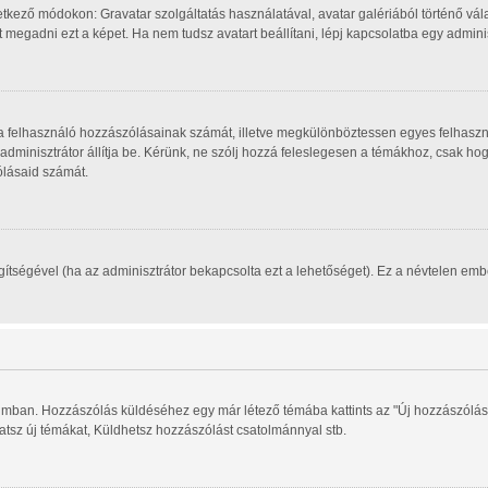
tkező módokon: Gravatar szolgáltatás használatával, avatar galériából történő vála
megadni ezt a képet. Ha nem tudsz avatart beállítani, lépj kapcsolatba egy adminisz
, a felhasználó hozzászólásainak számát, illetve megkülönböztessen egyes felhaszn
 adminisztrátor állítja be. Kérünk, ne szólj hozzá feleslegesen a témákhoz, csak h
ólásaid számát.
segítségével (ha az adminisztrátor bekapcsolta ezt a lehetőséget). Ez a névtelen e
órumban. Hozzászólás küldéséhez egy már létező témába kattints az "Új hozzászólás
hatsz új témákat, Küldhetsz hozzászólást csatolmánnyal stb.