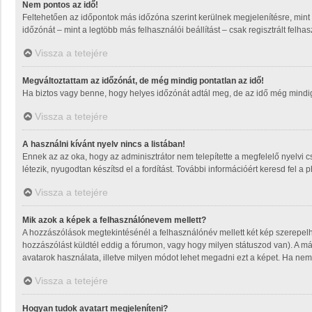
Nem pontos az idő!
Feltehetően az időpontok más időzóna szerint kerülnek megjelenítésre, mint
időzónát – mint a legtöbb más felhasználói beállítást – csak regisztrált felh
Vissza a tetejére
Megváltoztattam az időzónát, de még mindig pontatlan az idő!
Ha biztos vagy benne, hogy helyes időzónát adtál meg, de az idő még mindig m
Vissza a tetejére
A használni kívánt nyelv nincs a listában!
Ennek az az oka, hogy az adminisztrátor nem telepítette a megfelelő nyelvi 
létezik, nyugodtan készítsd el a fordítást. További információért keresd fel a 
Vissza a tetejére
Mik azok a képek a felhasználónevem mellett?
A hozzászólások megtekintésénél a felhasználónév mellett két kép szerepel
hozzászólást küldtél eddig a fórumon, vagy hogy milyen státuszod van). A má
avatarok használata, illetve milyen módot lehet megadni ezt a képet. Ha nem t
Vissza a tetejére
Hogyan tudok avatart megjeleníteni?