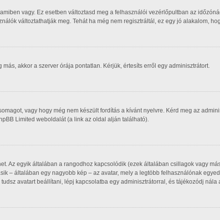
 amiben vagy. Ez esetben változtasd meg a felhasználói vezérlőpultban az időzóná
asználók változtathatják meg. Tehát ha még nem regisztráltál, ez egy jó alakalom, h
ás, akkor a szerver órája pontatlan. Kérjük, értesíts erről egy adminisztrátort.
csomagot, vagy hogy még nem készült fordítás a kívánt nyelvre. Kérd meg az admin
phpBB Limited weboldalát (a link az oldal alján található).
het. Az egyik általában a rangodhoz kapcsolódik (ezek általában csillagok vagy m
sik – általában egy nagyobb kép – az avatar, mely a legtöbb felhasználónak egyedi
udsz avatart beállítani, lépj kapcsolatba egy adminisztrátorral, és tájékozódj nála 