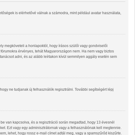
hetőségek is elérhetővé válnak a számodra, mint például avatar használata,
ly megköveteli a honlapoktól, hogy írásos szülői vagy gondviselői
ő fórumokra érvényes, tehát Magyarországon nem. Ha nem vagy biztos
i tanácsot adni, és az alább leírtakon kívül semmilyen aggály esetén sem
 hogy ne tudjanak új felhasználók regisztrálni. További segítségért lépj
 be van kapcsolva, és a regisztráció során megadtad, hogy 13 évesnél
 őket. Ezt vagy egy adminisztrátornak vagy a felhasználónak kell megtennie.
 nem, lehet, hogy rossz e-mail címet adtál meg, vagy a spamszűrőd kiszűrte.