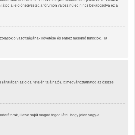
ddal való visszaélést. A tartós belépve maradáshoz jelöld be az említett
m látod a jelölőnégyzetet, a fórumon valószínűleg nincs bekapcsolva ez a
ozzászólások olvasottságának követése és ehhez hasonló funkciók. Ha
e (általában az oldal tetején található). Itt megváltoztathatod az összes
moderátorok, illetve saját magad fogod látni, hogy jelen vagy-e.