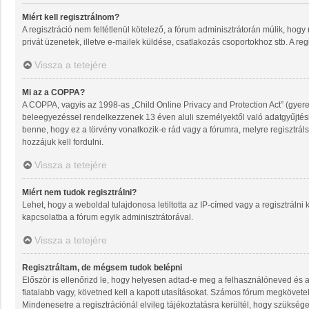
Miért kell regisztrálnom?
A regisztráció nem feltétlenül kötelező, a fórum adminisztrátorán múlik, ho
privát üzenetek, illetve e-mailek küldése, csatlakozás csoportokhoz stb. A re
Vissza a tetejére
Mi az a COPPA?
A COPPA, vagyis az 1998-as „Child Online Privacy and Protection Act” (gyere
beleegyezéssel rendelkezzenek 13 éven aluli személyektől való adatgyűjté
benne, hogy ez a törvény vonatkozik-e rád vagy a fórumra, melyre regisztrálsz
hozzájuk kell fordulni.
Vissza a tetejére
Miért nem tudok regisztrálni?
Lehet, hogy a weboldal tulajdonosa letiltotta az IP-címed vagy a regisztrálni k
kapcsolatba a fórum egyik adminisztrátorával.
Vissza a tetejére
Regisztráltam, de mégsem tudok belépni
Először is ellenőrizd le, hogy helyesen adtad-e meg a felhasználóneved és 
fiatalabb vagy, követned kell a kapott utasításokat. Számos fórum megkövetel
Mindenesetre a regisztrációnál elvileg tájékoztatásra kerültél, hogy szüksége