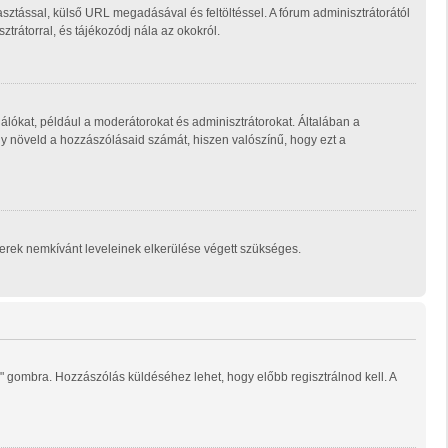
sztással, külső URL megadásával és feltöltéssel. A fórum adminisztrátorától
trátorral, és tájékozódj nála az okokról.
álókat, például a moderátorokat és adminisztrátorokat. Általában a
ogy növeld a hozzászólásaid számát, hiszen valószínű, hogy ezt a
mberek nemkívánt leveleinek elkerülése végett szükséges.
" gombra. Hozzászólás küldéséhez lehet, hogy előbb regisztrálnod kell. A