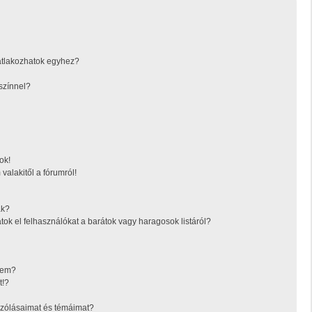
atlakozhatok egyhez?
színnel?
ok!
valakitől a fórumról!
ák?
tok el felhasználókat a barátok vagy haragosok listáról?
ésem?
t!?
zólásaimat és témáimat?