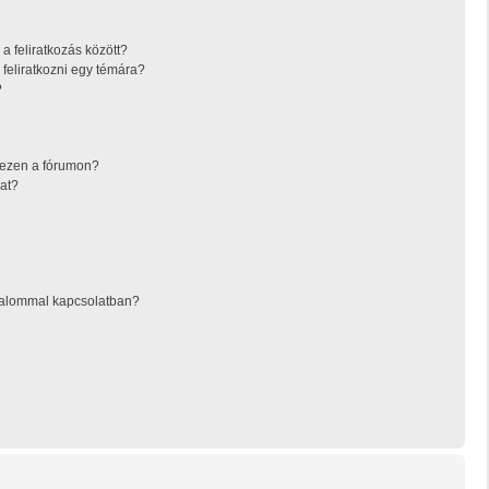
a feliratkozás között?
feliratkozni egy témára?
?
 ezen a fórumon?
at?
rtalommal kapcsolatban?