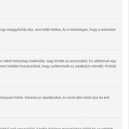
gy meggyőződj róla, nem lettél kitiltva. Az is lehetséges, hogy a weboldal
n okból kifolyólag inaktiválta, vagy törölte az azonosítód. Ez utóbbinak egy
 nem küldtek hozzászólást, hogy csökkentsék az adatbázis méretét. Próbálj
jelszavam
linkre. Kövesd az utasításokat, és rövid időn belül újra be kell