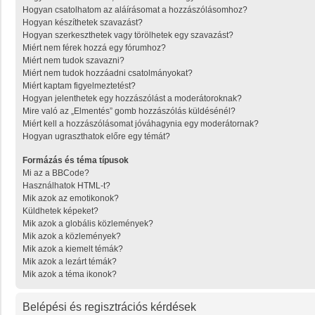
Hogyan csatolhatom az aláírásomat a hozzászólásomhoz?
Hogyan készíthetek szavazást?
Hogyan szerkeszthetek vagy törölhetek egy szavazást?
Miért nem férek hozzá egy fórumhoz?
Miért nem tudok szavazni?
Miért nem tudok hozzáadni csatolmányokat?
Miért kaptam figyelmeztetést?
Hogyan jelenthetek egy hozzászólást a moderátoroknak?
Mire való az „Elmentés” gomb hozzászólás küldésénél?
Miért kell a hozzászólásomat jóváhagynia egy moderátornak?
Hogyan ugraszthatok előre egy témát?
Formázás és téma típusok
Mi az a BBCode?
Használhatok HTML-t?
Mik azok az emotikonok?
Küldhetek képeket?
Mik azok a globális közlemények?
Mik azok a közlemények?
Mik azok a kiemelt témák?
Mik azok a lezárt témák?
Mik azok a téma ikonok?
Belépési és regisztrációs kérdések