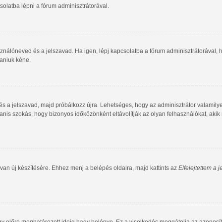
olatba lépni a fórum adminisztrátorával.
ználóneved és a jelszavad. Ha igen, lépj kapcsolatba a fórum adminisztrátorával, ho
taniuk kéne.
 és a jelszavad, majd próbálkozz újra. Lehetséges, hogy az adminisztrátor valamilye
is szokás, hogy bizonyos időközönként eltávolítják az olyan felhasználókat, akik
van új készítésére. Ehhez menj a belépés oldalra, majd kattints az
Elfelejtettem a 