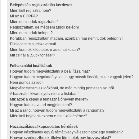
Belépési és regisztrációs kérdések
Miért kell regisztrálnom?
Mi az a COPPA?
Miért nem tudok regisztrálni?
Regisztráltam, de mégsem tudok belépni
Miért nem tudok belépni?
Korábban regisztráltam magam, azonban már nem tudok belépni?!
Elfelejtettem a jelszavamat!
Miért kerülök kiléptetésre automatikusan?
Mit csinál a „Sütik törlése”?
Felhasználói beállítások
Hogyan tudom megváltoztatni a beállításaimat?
Hogyan tudom megakadályozni, hogy mások lássák, mikor vagyok jelen?
Nem pontos az idő!
Megváltoztattam az időzónát, de még mindig pontatlan az idő!
A használni kívánt nyelv nincs a listában!
Mik azok a képek a felhasználónevem mellett?
Hogyan tudok avatart megjeleníteni?
Mi az a rang, hogyan tudom megváltoztatni a rangomat?
Miért kell bejelentkeznem e-mail küldéséhez?
Hozzászólással kapcsolatos kérdések
Hogyan készíthetek egy új témát vagy válaszolhatok egy témában?
Hogyan szerkeszthetek, illetve törölhetek egy hozzászólást?