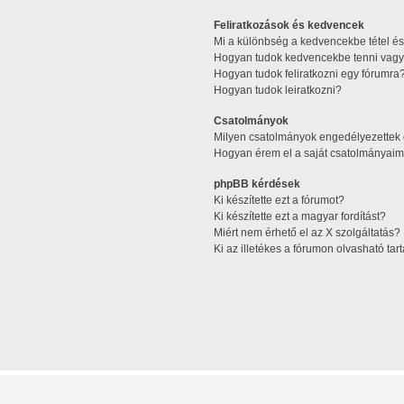
Feliratkozások és kedvencek
Mi a különbség a kedvencekbe tétel és 
Hogyan tudok kedvencekbe tenni vagy 
Hogyan tudok feliratkozni egy fórumra
Hogyan tudok leiratkozni?
Csatolmányok
Milyen csatolmányok engedélyezettek
Hogyan érem el a saját csatolmányaim
phpBB kérdések
Ki készítette ezt a fórumot?
Ki készítette ezt a magyar fordítást?
Miért nem érhető el az X szolgáltatás?
Ki az illetékes a fórumon olvasható ta