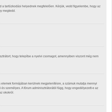
d a tartózkodási helyednek megfelelően. Kérjük, vedd figyelembe, hogy az
ogy megtedd.
isztrátort, hogy telepítse a nyelvi csomagot, amennyiben viszont még nem
ás elemek formájában kerülnek megjelenítésre, a számuk mutatja mennyi
 és személyes. A fórum adminisztrátorától függ, hogy engedélyezett-e az
az okokról.