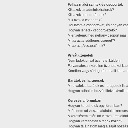
Felhasználói szintek és csoportok
Kik azok az adminisztrátorok?
Kik azok a moderátorok?
Mik azok a csoportok?
Hol látom a csoportokat, és hogyan cs
Hogyan lehetek csoportvezető?
Miért jelenik meg néhány csoport más 
Mi az az „elsődleges csoport”?
Mi az az „A csapat” link?
Privát üzenetek
Nem tudok privát üzenetet küldeni!
Folyamatosan kéretlen üzeneteket kap
Kéretlen vagy sértegető e-mailt kaptam 
Barátok és haragosok
Mire valók a barátok és haragosok list
Hogyan adhatok hozzá, illetve távolítha
Keresés a fórumban
Hogyan kereshetek egy fórumban?
Miért nem ad vissza találatot a keres
A keresésem miért ad vissza üres oldal
Hogyan kereshetek a tagok között?
Hogyan találhatom meg a saját hozzás