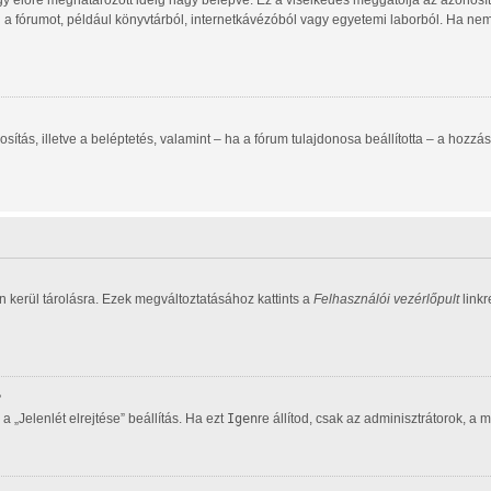
gy előre meghatározott ideig hagy belépve. Ez a viselkedés meggátolja az azonosító
d a fórumot, például könyvtárból, internetkávézóból vagy egyetemi laborból. Ha ne
zonosítás, illetve a beléptetés, valamint – ha a fórum tulajdonosa beállította – a h
 kerül tárolásra. Ezek megváltoztatásához kattints a
Felhasználói vezérlőpult
linkr
?
 „Jelenlét elrejtése” beállítás. Ha ezt
Igen
re állítod, csak az adminisztrátorok, a 