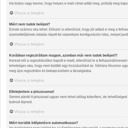
Ha biztos vagy benne, hogy helyes e-mail címet adtál meg, próbálj meg kapcs
Vissza a tetejére
Miért nem tudok belépni?
Ennek számos oka lehet. Először is ellenőrizd, hogy jól adtad-e meg a felhas
üzemeltetőjének oldalán lépett fel valamilyen konfigurációs hiba, melyet javí
Vissza a tetejére
Korábban regisztráltam magam, azonban már nem tudok belépni?!
Keresd elő a regisztrációkor kapott e-mailt, ellenőrizd le a felhasználóneved
lehetséges oka, hogy nem küldtél egy hozzászólást se. Néhány fórumon ugyan
meg újra regisztrálni és bekapcsolódni a társalgásba.
Vissza a tetejére
Elfelejtettem a jelszavamat!
Semmi pánik! A jelszavad ugyan nem lehet utólag kideríteni, de lehetőséged 
tudnod lépned.
Vissza a tetejére
Miért kerülök kiléptetésre automatikusan?