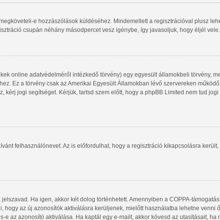
gy megköveteli-e hozzászólások küldéséhez. Mindemellett a regisztrációval plusz le
gisztráció csupán néhány másodpercet vesz igénybe, így javasoljuk, hogy éljél vele.
kek online adatvédelméről intézkedő törvény) egy egyesült államokbeli törvény, me
shez. Ez a törvény csak az Amerikai Egyesült Államokban lévő szervereken működ
, kérj jogi segítséget. Kérjük, tartsd szem előtt, hogy a phpBB Limited nem tud jog
ívánt felhasználónevet. Az is előfordulhat, hogy a regisztráció kikapcsolásra került,
a jelszavad. Ha igen, akkor két dolog történhetett. Amennyiben a COPPA-támogatás
i, hogy az új azonosítók aktiválásra kerüljenek, mielőtt használatba lehetne venni
s-e az azonosító aktiválása. Ha kaptál egy e-mailt, akkor kövesd az utasításait, ha