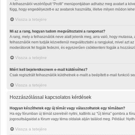
A felhasználói vezérlőpult “Profil” menüpontjában adhatsz meg avatart a köve
függ, hogy engedélyezett-e az avatarok használta, illetve milyen módon lehet 
Vissza a tetejére
Mi az a rang, hogyan tudom megváltoztatni a rangomat?
A rang, mely a felhasználók neve alatt jelenik meg, arra való, hogy mutassa
felhasználók nem tudják közvetlenül megváltoztatni a rangjukat, mivel azt az
moderátorok fel fogják fedezni, és egyszerűen csökkenteni fogják a hozzász
Vissza a tetejére
Miért kell bejelentkeznem e-mail küldéséhez?
Csak regisztrált felhasználók küldhetnek e-mailt a beépített e-mail funkció 
Vissza a tetejére
Hozzászólással kapcsolatos kérdések
Hogyan készíthetek egy új témát vagy válaszolhatok egy témában?
Ha egy fórumban új témát szeretnél nyitni, kattints az "Új téma" gombra a f
jogosultságaidat a fórum vagy téma oldalak alján találod meg. Például: Nyit
Vissza a tetejére