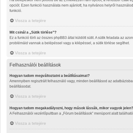
Ha belépéskor nem jelölöd be az
Emlékezzen rám
opciót, a rendszer csak e
opciót. Ezen funkció használata nem ajánlott, ha nyilvános helyről használo
funkció.
Vissza a tetejére
Mit csinál a „Sütik törlése”?
Ez a funkció törli az összes phpBB3 által küldött sütit. A sütik feladata az a
problémáid vannak a belépéssel vagy a kilépéssel, a sütik törlése segíthet.
Vissza a tetejére
Felhasználói beállítások
Hogyan tudom megváltoztatni a beállításaimat?
Amennyiben regisztrált felhasználó vagy, minden beállításod az adatbázisban
beállításodat.
Vissza a tetejére
Hogyan tudom megakadályozni, hogy mások lássák, mikor vagyok jelen
A Felhasználói vezérlőpultban a „Fórum beállítások” menüpont alatt található a
Vissza a tetejére