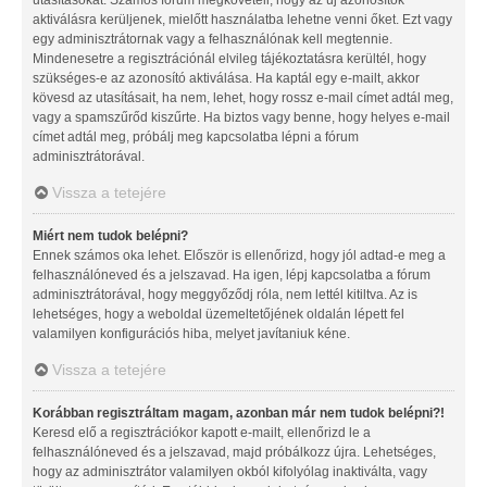
aktiválásra kerüljenek, mielőtt használatba lehetne venni őket. Ezt vagy
egy adminisztrátornak vagy a felhasználónak kell megtennie.
Mindenesetre a regisztrációnál elvileg tájékoztatásra kerültél, hogy
szükséges-e az azonosító aktiválása. Ha kaptál egy e-mailt, akkor
kövesd az utasításait, ha nem, lehet, hogy rossz e-mail címet adtál meg,
vagy a spamszűrőd kiszűrte. Ha biztos vagy benne, hogy helyes e-mail
címet adtál meg, próbálj meg kapcsolatba lépni a fórum
adminisztrátorával.
Vissza a tetejére
Miért nem tudok belépni?
Ennek számos oka lehet. Először is ellenőrizd, hogy jól adtad-e meg a
felhasználóneved és a jelszavad. Ha igen, lépj kapcsolatba a fórum
adminisztrátorával, hogy meggyőződj róla, nem lettél kitiltva. Az is
lehetséges, hogy a weboldal üzemeltetőjének oldalán lépett fel
valamilyen konfigurációs hiba, melyet javítaniuk kéne.
Vissza a tetejére
Korábban regisztráltam magam, azonban már nem tudok belépni?!
Keresd elő a regisztrációkor kapott e-mailt, ellenőrizd le a
felhasználóneved és a jelszavad, majd próbálkozz újra. Lehetséges,
hogy az adminisztrátor valamilyen okból kifolyólag inaktiválta, vagy