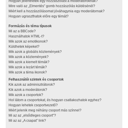
Hogyan jelenthetek egy hozzászólást a moderátoroknak?
Mire való az „Elmentés” gomb hozzászólás küldésénél?
Miért kell a hozzászólásomat jóváhagynia egy moderátornak?
Hogyan ugraszthatok előre egy témát?
Formázás és téma típusok
Mi az a BBCode?
Használhatok HTML-t?
Mik azok az emotikonok?
Küldhetek képeket?
Mik azok a globális közlemények?
Mik azok a közlemények?
Mik azok a kiemelt témák?
Mik azok a lezárt témák?
Mik azok a téma ikonok?
Felhasználói szintek és csoportok
Kik azok az adminisztrátorok?
Kik azok a moderátorok?
Mik azok a csoportok?
Hol látom a csoportokat, és hogyan csatlakozhatok egyhez?
Hogyan lehetek csoportvezető?
Miért jelenik meg néhány csoport más színnel?
Mi az az „elsődleges csoport”?
Mi az az „A csapat” link?