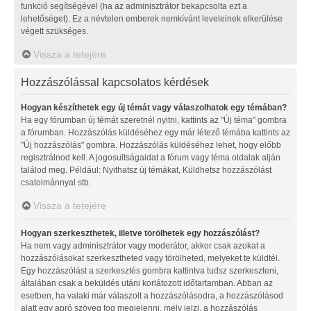
funkció segítségével (ha az adminisztrátor bekapcsolta ezt a
lehetőséget). Ez a névtelen emberek nemkívánt leveleinek elkerülése
végett szükséges.
Vissza a tetejére
Hozzászólással kapcsolatos kérdések
Hogyan készíthetek egy új témát vagy válaszolhatok egy témában?
Ha egy fórumban új témát szeretnél nyitni, kattints az "Új téma" gombra
a fórumban. Hozzászólás küldéséhez egy már létező témába kattints az
"Új hozzászólás" gombra. Hozzászólás küldéséhez lehet, hogy előbb
regisztrálnod kell. A jogosultságaidat a fórum vagy téma oldalak alján
találod meg. Például: Nyithatsz új témákat, Küldhetsz hozzászólást
csatolmánnyal stb.
Vissza a tetejére
Hogyan szerkeszthetek, illetve törölhetek egy hozzászólást?
Ha nem vagy adminisztrátor vagy moderátor, akkor csak azokat a
hozzászólásokat szerkesztheted vagy törölheted, melyeket te küldtél.
Egy hozzászólást a szerkesztés gombra kattintva tudsz szerkeszteni,
általában csak a beküldés utáni korlátozott időtartamban. Abban az
esetben, ha valaki már válaszolt a hozzászólásodra, a hozzászólásod
alatt egy apró szöveg fog megjelenni, mely jelzi, a hozzászólás