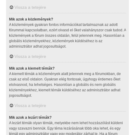
Vissza a tetejére
Mik azok a közlemények?
A közlemények gyakran fontos információkat tartalmaznak az adott
fórummal kapcsolatban, ezért olvasd el őket valahányszor csak tudod. A
közlemények a fórum összes oldalán, felül jelennek meg. Hasonlóan a
globális közleményekhez, közlemények küldéséhez is az
adminisztrátor adhat jogosultságot.
Vissza a tetejére
Mik azok a kiemelt témák?
A kiemelt témák a közlemények alatt jelennek meg a fórumokban, de
csak az első oldalon. Gyakran elég fontosak, úgyhogy érdemes őket
elolvasnod, ha lehetséges. Hasonlóan a globális és nem globális
közleményekhez, kiemelt témák küldéséhez az adminisztrátor adhat
jogosultságot.
Vissza a tetejére
Mik azok a lezárt témák?
A lezárt témák olyan témák, melyekbe nem lehet hozzászólást küldeni
vagy szavazni bennük. Egy téma lezárásának több oka lehet, és egy
témát egy adminisztrátor vagy egy moderátor zárhat le. Ha a fórum