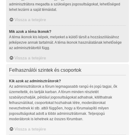
adminisztrátora megadta a szükséges jogosultságokat, lehetőséged
lehet lezárni a saját témáidat.
Vissza a tetejére
Mik azok a téma ikonok?
A téma ikonok kis képek, melyeket a küldő társít a hozzászólásához
jelképezve annak tartalmát. A téma ikonok használatának lehetősége
az adminisztrátortól függ.
Vissza a tetejére
Felhasználói szintek és csoportok
Kik azok az adminisztrátorok?
Az adminisztrátorok a fórum legmagasabb rangú és jogú tagjai, ők
üzemeltetik, és tartják karban. A fórum minden részletét
szabályozhatják, például jogosultságokat adhatnak, kitilthatnak
felhasználókat, csoportokat hozhatnak létre, moderátorokat
nevezhetnek ki stb. attól függően, hogy a fórumalapító milyen
jogosultságokat adott a többi adminisztrátornak. Teljesjogú
moderátorok is lehetnek az összes fórumban.
Vissza a tetejére