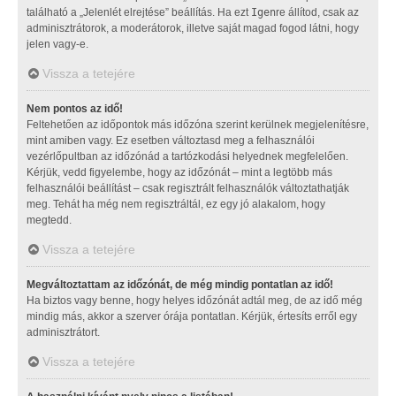
található a „Jelenlét elrejtése” beállítás. Ha ezt
Igen
re állítod, csak az
adminisztrátorok, a moderátorok, illetve saját magad fogod látni, hogy
jelen vagy-e.
Vissza a tetejére
Nem pontos az idő!
Feltehetően az időpontok más időzóna szerint kerülnek megjelenítésre,
mint amiben vagy. Ez esetben változtasd meg a felhasználói
vezérlőpultban az időzónád a tartózkodási helyednek megfelelően.
Kérjük, vedd figyelembe, hogy az időzónát – mint a legtöbb más
felhasználói beállítást – csak regisztrált felhasználók változtathatják
meg. Tehát ha még nem regisztráltál, ez egy jó alakalom, hogy
megtedd.
Vissza a tetejére
Megváltoztattam az időzónát, de még mindig pontatlan az idő!
Ha biztos vagy benne, hogy helyes időzónát adtál meg, de az idő még
mindig más, akkor a szerver órája pontatlan. Kérjük, értesíts erről egy
adminisztrátort.
Vissza a tetejére