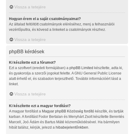
Vissza a tetejére
Hogyan érem el a saját csatolmányaimat?
Az általad feltöltött csatolmányok eléréséhez, menj a felhasználói
vezérlőpultra, és kövesd a linkeket a csatolmányok részhez.
Vissza a tetejére
phpBB kérdések
Ki készítette ezt a fórumot?
Ezt a szoftvert (eredeti formájában) a
phpBB Limited
készítette, adta ki,
és gyakorolja a szerzői jogokat felette. A GNU General Public License
alatt érhető el, és szabadon terjeszthető. További információért lásd a
linket.
Vissza a tetejére
Ki készítette ezt a magyar fordítást?
A magyar fordítást a
Magyar phpBB Közösség
fordító
készítik, és tartják
karban. A fordítást Fodor Bertalan és Menyhárt Zsolt készítette Berentés
Marcell, Joó Ádám és Bartus Máté közreműködésével. Ha bármilyen
hibát találsz, kérjük, jelezd a
hibabejelentőnkben
.