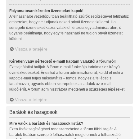
Folyamatosan kéretlen üzeneteket kapok!
A felhasználói vezérlőpultban beállítható szűrők segítségével letilthatsz
embereket, hogy ne tudjanak neked privát üzenetet küldeni. Ha
sértegető üzeneteket kapsz valakitől, értesíts egy adminisztrátort, ő
ugyanis beállíthatja, hogy egy felhasználó ne tudjon privát üzenetet
küldeni.
Vissza a tetejére
Kéretlen vagy sértegető e-mailt kaptam valakitől a fórumról!
Ezt sajnálattal halljuk. A fórum e-mail funkciója tartalmaz ez irányú
óvintézkedéseket. Értesítsd a fórum adminisztrátorát, küldd el neki a
kapott e-mail teljes másolatát is – fontos, hogy ez a fejlécet is
tartalmazza, ugyanis ebben szerepelnek az adatok az e-mail
küldőjéről. A fórum adminisztrátora megteheti a szükséges lépéseket.
Vissza a tetejére
Barátok és haragosok
Mire valók a barátok és haragosok listák?
Ezen listák segítségével rendszerezheted a fórum többi tagját. A
barátok listában szereplő felhasználók megjelennek a felhasználói