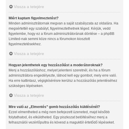
Vissza a tetejére
Miért kaptam figyelmeztetést?
Minden adminisztrátornak megvan a saját szabályzata az oldalára. Ha
megsértettél egy szabályt, figyelmeztethetnek téged. Kérjük, vedd
figyelembe, hogy ez a fórum adminisztrátorának döntése – a phpBB
Limited-nak semmi köze nincs a fórumokon kiosztott
figyelmeztetésekhez.
Vissza a tetejére
Hogyan jelenthetek egy hozzászólást a moderátoroknak?
Menj a hozzászóláshoz, melyet jelenteni szeretnél, és ha a fórum
adminisztrátora engedélyezte, látnod kell egy gombot, mely erre való.
Ha erre kattintasz, végigkísérésre kerülsz a hozzászólás jelentéséhez
szükséges lépéseken.
Vissza a tetejére
Mire való az „Elmentés” gomb hozzászólás küldésénél?
Ezzel elmentheted a még nem befejezett üzeneted, majd később
folytathatod, és elküldheted. Egy piszkozat betöltéséhez menj a
felhasználói vezérlőpultra és kövesd a maguktól értetődő lépéseket.