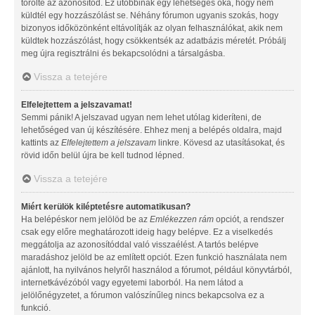
törölte az azonosítód. Ez utóbbinak egy lehetséges oka, hogy nem
küldtél egy hozzászólást se. Néhány fórumon ugyanis szokás, hogy
bizonyos időközönként eltávolítják az olyan felhasználókat, akik nem
küldtek hozzászólást, hogy csökkentsék az adatbázis méretét. Próbálj
meg újra regisztrálni és bekapcsolódni a társalgásba.
Vissza a tetejére
Elfelejtettem a jelszavamat!
Semmi pánik! A jelszavad ugyan nem lehet utólag kideríteni, de
lehetőséged van új készítésére. Ehhez menj a belépés oldalra, majd
kattints az
Elfelejtettem a jelszavam
linkre. Kövesd az utasításokat, és
rövid időn belül újra be kell tudnod lépned.
Vissza a tetejére
Miért kerülök kiléptetésre automatikusan?
Ha belépéskor nem jelölöd be az
Emlékezzen rám
opciót, a rendszer
csak egy előre meghatározott ideig hagy belépve. Ez a viselkedés
meggátolja az azonosítóddal való visszaélést. A tartós belépve
maradáshoz jelöld be az említett opciót. Ezen funkció használata nem
ajánlott, ha nyilvános helyről használod a fórumot, például könyvtárból,
internetkávézóból vagy egyetemi laborból. Ha nem látod a
jelölőnégyzetet, a fórumon valószínűleg nincs bekapcsolva ez a
funkció.