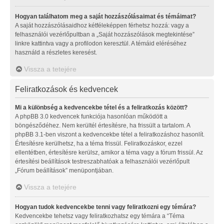
Hogyan találhatom meg a saját hozzászólásaimat és témáimat?
A saját hozzászólásaidhoz kétféleképpen férhetsz hozzá: vagy a
felhasználói vezérlőpultban a „Saját hozzászólások megtekintése”
linkre kattintva vagy a profilodon keresztül. A témáid eléréséhez
használd a részletes keresést.
Vissza a tetejére
Feliratkozások és kedvencek
Mi a különbség a kedvencekbe tétel és a feliratkozás között?
A phpBB 3.0 kedvencek funkciója hasonlóan működött a
böngésződéhez. Nem kerültél értesítésre, ha frissült a tartalom. A
phpBB 3.1-ben viszont a kedvencekbe tétel a feliratkozáshoz hasonlít.
Értesítésre kerülhetsz, ha a téma frissül. Feliratkozáskor, ezzel
ellentétben, értesítésre kerülsz, amikor a téma vagy a fórum frissül. Az
értesítési beállítások testreszabhatóak a felhasználói vezérlőpult
„Fórum beállítások” menüpontjában.
Vissza a tetejére
Hogyan tudok kedvencekbe tenni vagy feliratkozni egy témára?
Kedvencekbe tehetsz vagy feliratkozhatsz egy témára a “Téma