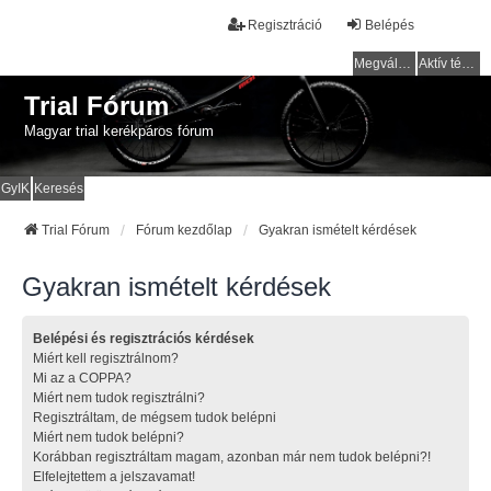
Regisztráció
Belépés
Megválaszolatlan témák
Aktív témák
Trial Fórum
Magyar trial kerékpáros fórum
GyIK
Keresés
Trial Fórum
Fórum kezdőlap
Gyakran ismételt kérdések
Gyakran ismételt kérdések
Belépési és regisztrációs kérdések
Miért kell regisztrálnom?
Mi az a COPPA?
Miért nem tudok regisztrálni?
Regisztráltam, de mégsem tudok belépni
Miért nem tudok belépni?
Korábban regisztráltam magam, azonban már nem tudok belépni?!
Elfelejtettem a jelszavamat!