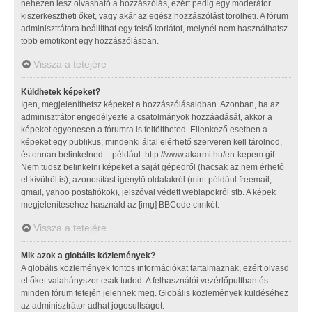
nehezen lesz olvasható a hozzászólás, ezért pedig egy moderátor
kiszerkesztheti őket, vagy akár az egész hozzászólást törölheti. A fórum
adminisztrátora beállíthat egy felső korlátot, melynél nem használhatsz
több emotikont egy hozzászólásban.
Vissza a tetejére
Küldhetek képeket?
Igen, megjeleníthetsz képeket a hozzászólásaidban. Azonban, ha az
adminisztrátor engedélyezte a csatolmányok hozzáadását, akkor a
képeket egyenesen a fórumra is feltöltheted. Ellenkező esetben a
képeket egy publikus, mindenki által elérhető szerveren kell tárolnod,
és onnan belinkelned – például: http://www.akarmi.hu/en-kepem.gif.
Nem tudsz belinkelni képeket a saját gépedről (hacsak az nem érhető
el kívülről is), azonosítást igénylő oldalakról (mint például freemail,
gmail, yahoo postafiókok), jelszóval védett weblapokról stb. A képek
megjelenítéséhez használd az [img] BBCode címkét.
Vissza a tetejére
Mik azok a globális közlemények?
A globális közlemények fontos információkat tartalmaznak, ezért olvasd
el őket valahányszor csak tudod. A felhasználói vezérlőpultban és
minden fórum tetején jelennek meg. Globális közlemények küldéséhez
az adminisztrátor adhat jogosultságot.