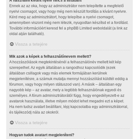
A használni kívánt nyelv nincs a listában!
Ennek az az oka, hogy az adminisztrátor nem telepítette a megfelelő
nyelvi csomagot, vagy hogy még nem készült fordítás a kívánt nyelvre.
Kérd meg az adminisztrátort, hogy telepítse a nyelvi csomagot,
amennyiben viszont még nem létezik, nyugodtan készítsd el a fordítást.
További információért keresd fel a phpBB Limited weboldalát (a link az
oldal alján található).
Vissza a tetejére
Mik azok a képek a felhasználónevem mellett?
A hozzászólások megtekintésénél a felhasználónév mellett két kép
szerepelhet. Az egyik általában a rangodhoz kapcsolódik (ezek
általában csillagok vagy más elemek formájában kerülnek
megjelenítésre, a számuk mutatja mennyi hozzászólást küldtél eddig a
fórumon, vagy hogy milyen státuszod van). A másik – általában egy
nagyobb kép – az avatar, mely a legtöbb felhasználónak egyedi és
személyes. A fórum adminisztrátorától függ, hogy engedélyezett-e az
avatarok használata, illetve milyen módot lehet megadni ezt a képet.
Ha nem tudsz avatart beállítani, lépj kapcsolatba egy adminisztrátorral,
és tájékozódj nála az okokról.
Vissza a tetejére
Hogyan tudok avatart megjeleníteni?