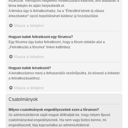
eszközök” menüpont megfelelő hivatkozására kattintva, ami általában a
téma tetején és alján helyezkedik el.
A témára úgy is feliratkozhatsz, ha a “Értesítést kérek új válasz
érkezésekor” opció bejelölésével küldesz új hozzászólást.
Vissza a tetejére
Hogyan tudok feliratkozni egy fórumra?
Egy fórumra úgy tudsz feliratkozni, hogy a fórum oldalán alul a
„Feliratkozás a fórumra” linkre kattintasz.
Vissza a tetejére
Hogyan tudok leiratkozni?
A leiratkozáshoz menj a felhasználói vezérlőpultra, és kövesd a linkeket
a feliratkozásaidhoz.
Vissza a tetejére
Csatolmányok
Milyen csatolmányok engedélyezettek ezen a fórumon?
Az adminisztrátorok saját maguk állíthatják be, hogy milyen típusú
csatolmányokat engedélyeznek. Ha nem vagy biztos benne, mi
engedélyezett, lépj kapcsolatba az adminisztrátorral.