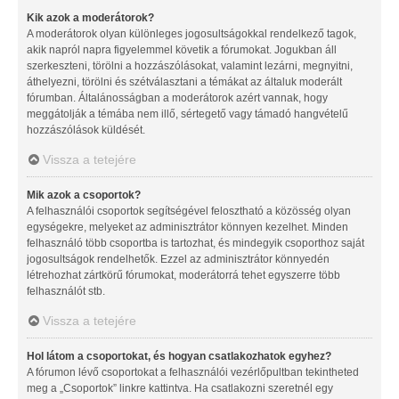
Kik azok a moderátorok?
A moderátorok olyan különleges jogosultságokkal rendelkező tagok,
akik napról napra figyelemmel követik a fórumokat. Jogukban áll
szerkeszteni, törölni a hozzászólásokat, valamint lezárni, megnyitni,
áthelyezni, törölni és szétválasztani a témákat az általuk moderált
fórumban. Általánosságban a moderátorok azért vannak, hogy
meggátolják a témába nem illő, sértegető vagy támadó hangvételű
hozzászólások küldését.
Vissza a tetejére
Mik azok a csoportok?
A felhasználói csoportok segítségével felosztható a közösség olyan
egységekre, melyeket az adminisztrátor könnyen kezelhet. Minden
felhasználó több csoportba is tartozhat, és mindegyik csoporthoz saját
jogosultságok rendelhetők. Ezzel az adminisztrátor könnyedén
létrehozhat zártkörű fórumokat, moderátorrá tehet egyszerre több
felhasználót stb.
Vissza a tetejére
Hol látom a csoportokat, és hogyan csatlakozhatok egyhez?
A fórumon lévő csoportokat a felhasználói vezérlőpultban tekintheted
meg a „Csoportok” linkre kattintva. Ha csatlakozni szeretnél egy