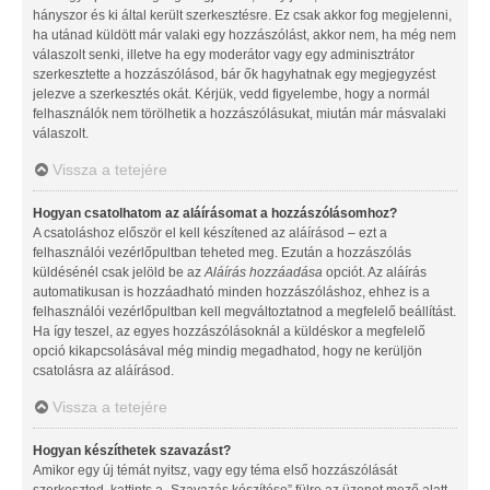
hányszor és ki által került szerkesztésre. Ez csak akkor fog megjelenni,
ha utánad küldött már valaki egy hozzászólást, akkor nem, ha még nem
válaszolt senki, illetve ha egy moderátor vagy egy adminisztrátor
szerkesztette a hozzászólásod, bár ők hagyhatnak egy megjegyzést
jelezve a szerkesztés okát. Kérjük, vedd figyelembe, hogy a normál
felhasználók nem törölhetik a hozzászólásukat, miután már másvalaki
válaszolt.
Vissza a tetejére
Hogyan csatolhatom az aláírásomat a hozzászólásomhoz?
A csatoláshoz először el kell készítened az aláírásod – ezt a
felhasználói vezérlőpultban teheted meg. Ezután a hozzászólás
küldésénél csak jelöld be az
Aláírás hozzáadása
opciót. Az aláírás
automatikusan is hozzáadható minden hozzászóláshoz, ehhez is a
felhasználói vezérlőpultban kell megváltoztatnod a megfelelő beállítást.
Ha így teszel, az egyes hozzászólásoknál a küldéskor a megfelelő
opció kikapcsolásával még mindig megadhatod, hogy ne kerüljön
csatolásra az aláírásod.
Vissza a tetejére
Hogyan készíthetek szavazást?
Amikor egy új témát nyitsz, vagy egy téma első hozzászólását
szerkeszted, kattints a „Szavazás készítése” fülre az üzenet mező alatt.