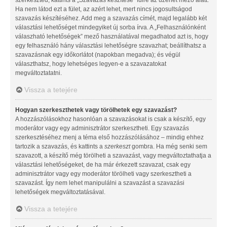
Ha nem látod ezt a fület, az azért lehet, mert nincs jogosultságod
szavazás készítéséhez. Add meg a szavazás címét, majd legalább két
választási lehetőséget mindegyiket új sorba írva. A „Felhasználónként
válaszható lehetőségek” mező használatával megadhatod azt is, hogy
egy felhasználó hány választási lehetőségre szavazhat; beállíthatsz a
szavazásnak egy időkorlátot (napokban megadva); és végül
választhatsz, hogy lehetséges legyen-e a szavazatokat
megváltoztatatni.
Vissza a tetejére
Hogyan szerkeszthetek vagy törölhetek egy szavazást?
A hozzászólásokhoz hasonlóan a szavazásokat is csak a készítő, egy
moderátor vagy egy adminisztrátor szerkesztheti. Egy szavazás
szerkesztéséhez menj a téma első hozzászólásához – mindig ehhez
tartozik a szavazás, és kattints a
szerkeszt
gombra. Ha még senki sem
szavazott, a készítő még törölheti a szavazást, vagy megváltoztathatja a
választási lehetőségeket, de ha már érkezett szavazat, csak egy
adminisztrátor vagy egy moderátor törölheti vagy szerkesztheti a
szavazást. Így nem lehet manipulálni a szavazást a szavazási
lehetőségek megváltoztatásával.
Vissza a tetejére