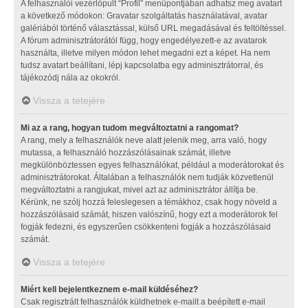
A felhasználói vezérlőpult “Profil” menüpontjában adhatsz meg avatart
a következő módokon: Gravatar szolgáltatás használatával, avatar
galériából történő választással, külső URL megadásával és feltöltéssel.
A fórum adminisztrátorától függ, hogy engedélyezett-e az avatarok
használta, illetve milyen módon lehet megadni ezt a képet. Ha nem
tudsz avatart beállítani, lépj kapcsolatba egy adminisztrátorral, és
tájékozódj nála az okokról.
Vissza a tetejére
Mi az a rang, hogyan tudom megváltoztatni a rangomat?
A rang, mely a felhasználók neve alatt jelenik meg, arra való, hogy
mutassa, a felhasználó hozzászólásainak számát, illetve
megkülönböztessen egyes felhasználókat, például a moderátorokat és
adminisztrátorokat. Általában a felhasználók nem tudják közvetlenül
megváltoztatni a rangjukat, mivel azt az adminisztrátor állítja be.
Kérünk, ne szólj hozzá feleslegesen a témákhoz, csak hogy növeld a
hozzászólásaid számát, hiszen valószínű, hogy ezt a moderátorok fel
fogják fedezni, és egyszerűen csökkenteni fogják a hozzászólásaid
számát.
Vissza a tetejére
Miért kell bejelentkeznem e-mail küldéséhez?
Csak regisztrált felhasználók küldhetnek e-mailt a beépített e-mail