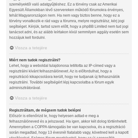
személyektől való adatgyűjtéshez. Ez a törvény csak az Amerikai
Egyesült Államokban lévő szervereken működő fórumokra érvényes,
tehát Magyarországon nem. Ha nem vagy biztos benne, hogy ez a
törvény vonatkozik-e rád vagy a fórumra, melyre regisztrálsz, kérj jogi
segítséget. Kérjük, tartsd szem előtt, hogy a phpBB Limited nem tud jogi
tanácsot adni, és az alább leírtakon kívül semmilyen aggály esetén sem
hozzájuk kell fordulni.
Vissza a tetejére
Miért nem tudok regisztrálni?
Lehet, hogy a weboldal tulajdonosa letiltotta az IP-címed vagy a
regisztrálni kívánt felhasználónevet. Az is előfordulhat, hogy a
regisztráció kikapcsolásra került, hogy ne tudjanak új felhasználók
regisztrálni. További segítségért lépj kapcsolatba a fórum egyik
adminisztrátorával.
Vissza a tetejére
Regisztráltam, de mégsem tudok belépni
Először is ellenőrizd le, hogy helyesen adtad-e meg a
felhasználóneved és a jelszavad. Ha igen, akkor két dolog történhetett.
Amennyiben a COPPA-támogatás be van kapcsolva, és a regisztráció
során megadtad, hogy 13 évesnél fiatalabb vagy, követned kell a kapott
utasításokat. Számos fórum megköveteli, hogy az új azonosítók