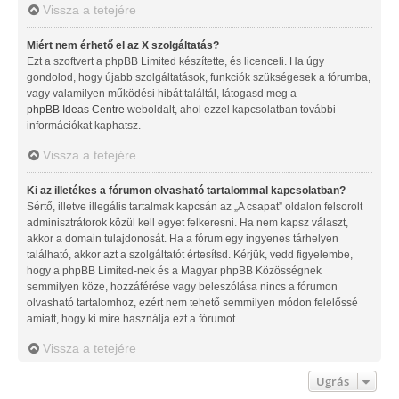
Vissza a tetejére
Miért nem érhető el az X szolgáltatás?
Ezt a szoftvert a phpBB Limited készítette, és licenceli. Ha úgy
gondolod, hogy újabb szolgáltatások, funkciók szükségesek a fórumba,
vagy valamilyen működési hibát találtál, látogasd meg a
phpBB Ideas Centre
weboldalt, ahol ezzel kapcsolatban további
információkat kaphatsz.
Vissza a tetejére
Ki az illetékes a fórumon olvasható tartalommal kapcsolatban?
Sértő, illetve illegális tartalmak kapcsán az „A csapat” oldalon felsorolt
adminisztrátorok közül kell egyet felkeresni. Ha nem kapsz választ,
akkor a domain tulajdonosát. Ha a fórum egy ingyenes tárhelyen
található, akkor azt a szolgáltatót értesítsd. Kérjük, vedd figyelembe,
hogy a phpBB Limited-nek és a Magyar phpBB Közösségnek
semmilyen köze, hozzáférése vagy beleszólása nincs a fórumon
olvasható tartalomhoz, ezért nem tehető semmilyen módon felelőssé
amiatt, hogy ki mire használja ezt a fórumot.
Vissza a tetejére
Ugrás