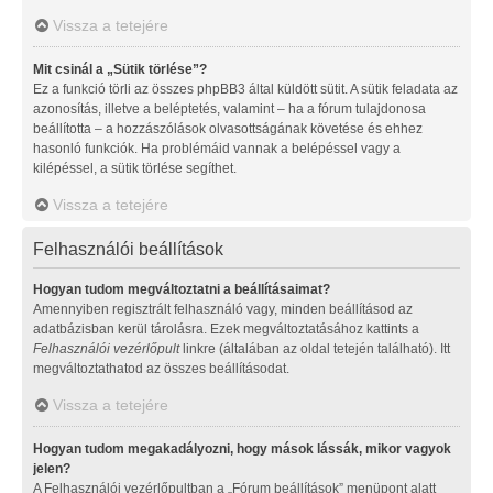
Vissza a tetejére
Mit csinál a „Sütik törlése”?
Ez a funkció törli az összes phpBB3 által küldött sütit. A sütik feladata az
azonosítás, illetve a beléptetés, valamint – ha a fórum tulajdonosa
beállította – a hozzászólások olvasottságának követése és ehhez
hasonló funkciók. Ha problémáid vannak a belépéssel vagy a
kilépéssel, a sütik törlése segíthet.
Vissza a tetejére
Felhasználói beállítások
Hogyan tudom megváltoztatni a beállításaimat?
Amennyiben regisztrált felhasználó vagy, minden beállításod az
adatbázisban kerül tárolásra. Ezek megváltoztatásához kattints a
Felhasználói vezérlőpult
linkre (általában az oldal tetején található). Itt
megváltoztathatod az összes beállításodat.
Vissza a tetejére
Hogyan tudom megakadályozni, hogy mások lássák, mikor vagyok
jelen?
A Felhasználói vezérlőpultban a „Fórum beállítások” menüpont alatt