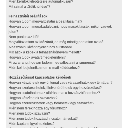
Miért kerülök kiléptetésre automatikusan?
Mit csinál a „Sütik törlése”?
Felhasználói beállítások
Hogyan tudom megváltoztatni a beállításaimat?
Hogyan tudom megakadályozni, hogy mások lássák, mikor vagyok
jelen?
Nem pontos az idő!
Megváltoztattam az időzónát, de még mindig pontatlan az idő!
A használni kívánt nyelv nincs a listában!
Mik azok a képek a felhasználónevem mellett?
Hogyan tudok avatart megjeleníteni?
Mi az a rang, hogyan tudom megváltoztatni a rangomat?
Miért kell bejelentkeznem e-mail küldéséhez?
Hozzászólással kapcsolatos kérdések
Hogyan készíthetek egy új témát vagy válaszolhatok egy témában?
Hogyan szerkeszthetek, illetve törölhetek egy hozzászólást?
Hogyan csatolhatom az aláírásomat a hozzászólásomhoz?
Hogyan készíthetek szavazást?
Hogyan szerkeszthetek vagy törölhetek egy szavazást?
Miért nem férek hozzá egy fórumhoz?
Miért nem tudok szavazni?
Miért nem tudok hozzáadni csatolmányokat?
Miért kaptam figyelmeztetést?