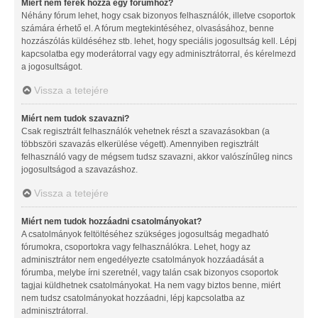
Miért nem férek hozzá egy fórumhoz?
Néhány fórum lehet, hogy csak bizonyos felhasználók, illetve csoportok
számára érhető el. A fórum megtekintéséhez, olvasásához, benne
hozzászólás küldéséhez stb. lehet, hogy speciális jogosultság kell. Lépj
kapcsolatba egy moderátorral vagy egy adminisztrátorral, és kérelmezd
a jogosultságot.
Vissza a tetejére
Miért nem tudok szavazni?
Csak regisztrált felhasználók vehetnek részt a szavazásokban (a
többszöri szavazás elkerülése végett). Amennyiben regisztrált
felhasználó vagy de mégsem tudsz szavazni, akkor valószínűleg nincs
jogosultságod a szavazáshoz.
Vissza a tetejére
Miért nem tudok hozzáadni csatolmányokat?
A csatolmányok feltöltéséhez szükséges jogosultság megadható
fórumokra, csoportokra vagy felhasználókra. Lehet, hogy az
adminisztrátor nem engedélyezte csatolmányok hozzáadását a
fórumba, melybe írni szeretnél, vagy talán csak bizonyos csoportok
tagjai küldhetnek csatolmányokat. Ha nem vagy biztos benne, miért
nem tudsz csatolmányokat hozzáadni, lépj kapcsolatba az
adminisztrátorral.