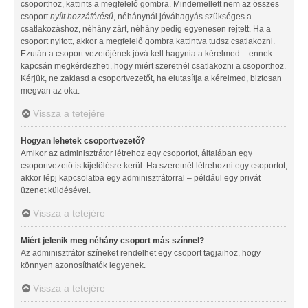
csoporthoz, kattints a megfelelő gombra. Mindemellett nem az összes
csoport
nyílt hozzáférésű
, néhánynál jóváhagyás szükséges a
csatlakozáshoz, néhány zárt, néhány pedig egyenesen rejtett. Ha a
csoport nyitott, akkor a megfelelő gombra kattintva tudsz csatlakozni.
Ezután a csoport vezetőjének jóvá kell hagynia a kérelmed – ennek
kapcsán megkérdezheti, hogy miért szeretnél csatlakozni a csoporthoz.
Kérjük, ne zaklasd a csoportvezetőt, ha elutasítja a kérelmed, biztosan
megvan az oka.
Vissza a tetejére
Hogyan lehetek csoportvezető?
Amikor az adminisztrátor létrehoz egy csoportot, általában egy
csoportvezető is kijelölésre kerül. Ha szeretnél létrehozni egy csoportot,
akkor lépj kapcsolatba egy adminisztrátorral – például egy privát
üzenet küldésével.
Vissza a tetejére
Miért jelenik meg néhány csoport más színnel?
Az adminisztrátor színeket rendelhet egy csoport tagjaihoz, hogy
könnyen azonosíthatók legyenek.
Vissza a tetejére