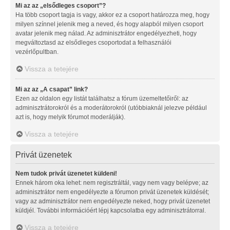
Mi az az „elsődleges csoport”?
Ha több csoport tagja is vagy, akkor ez a csoport határozza meg, hogy
milyen színnel jelenik meg a neved, és hogy alapból milyen csoport
avatar jelenik meg nálad. Az adminisztrátor engedélyezheti, hogy
megváltoztasd az elsődleges csoportodat a felhasználói
vezérlőpultban.
Vissza a tetejére
Mi az az „A csapat” link?
Ezen az oldalon egy listát találhatsz a fórum üzemeltetőiről: az
adminisztrátorokról és a moderátorokról (utóbbiaknál jelezve például
azt is, hogy melyik fórumot moderálják).
Vissza a tetejére
Privát üzenetek
Nem tudok privát üzenetet küldeni!
Ennek három oka lehet: nem regisztráltál, vagy nem vagy belépve; az
adminisztrátor nem engedélyezte a fórumon privát üzenetek küldését;
vagy az adminisztrátor nem engedélyezte neked, hogy privát üzenetet
küldjél. További információért lépj kapcsolatba egy adminisztrátorral.
Vissza a tetejére