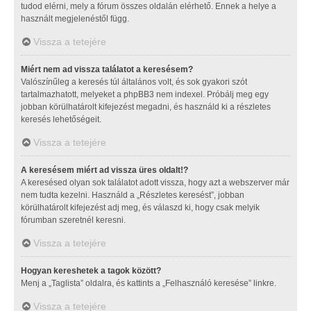
tudod elérni, mely a fórum összes oldalán elérhető. Ennek a helye a
használt megjelenéstől függ.
Vissza a tetejére
Miért nem ad vissza találatot a keresésem?
Valószínűleg a keresés túl általános volt, és sok gyakori szót
tartalmazhatott, melyeket a phpBB3 nem indexel. Próbálj meg egy
jobban körülhatárolt kifejezést megadni, és használd ki a részletes
keresés lehetőségeit.
Vissza a tetejére
A keresésem miért ad vissza üres oldalt!?
A keresésed olyan sok találatot adott vissza, hogy azt a webszerver már
nem tudta kezelni. Használd a „Részletes keresést”, jobban
körülhatárolt kifejezést adj meg, és válaszd ki, hogy csak melyik
fórumban szeretnél keresni.
Vissza a tetejére
Hogyan kereshetek a tagok között?
Menj a „Taglista” oldalra, és kattints a „Felhasználó keresése” linkre.
Vissza a tetejére