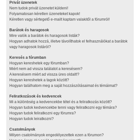
Privát üzenetek
Nem tudok privát üzenetet küldeni!
Folyamatosan kéretlen üzeneteket kapok!
Kéretlen vagy sértegető e-mailt kaptam valakitől a fórumról!
Barátok és haragosok
Mire valók a barátok és haragosok listák?
Hogyan adhatok hozzá, illetve távolíthatok el felhasználókat a barátok
vagy haragosok listáról?
Keresés a fórumban
Hogyan kereshetek egy fórumban?
Miért nem ad vissza találatot a keresésem?
A keresésem miért ad vissza üres oldalt!?
Hogyan kereshetek a tagok között?
Hogyan találhatom meg a saját hozzászólásaimat és témáimat?
Feliratkozások és kedvencek
Mi a különbség a kedvencekbe tétel és a feliratkozás között?
Hogyan tudok kedvencekbe tenni vagy feliratkozni egy témára?
Hogyan tudok feliratkozni egy fórumra?
Hogyan tudok leiratkozni?
Csatolmányok
Milyen csatolmányok engedélyezettek ezen a fórumon?