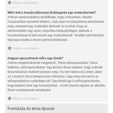
Vissza a tetejére
Miért kell a hozzászólásomat jóváhagynia egy moderátornak?
A fórum adminisztrátora beállíthatta, hogy a fórumban, melybe
hozzászólást szeretnél küldeni, csak olyan hozzászólások jelenhetnek
meg, melyeket egy moderátor átnézett. Az is lehet, hogy az
adminisztrátor egy olyan csoportba helyezett téged, akiknek a
hozzászólásait át kell néznie egy moderátornak. További információért,
lépj kapcsolatba a fórum adminisztrátorával.
Vissza a tetejére
Hogyan ugraszthatok előre egy témát?
A téma megtekintésénél megjelenő „Téma előreugrasztása” linkre
kattintva „előreugraszthatsz” egy témát a fórum tetejére, hogy a témák
felsorolásánál elsőként jelenjen meg. Ha nem látod ezt a linket, akkor
ez a funkció nincs bekapcsolva a fórumon, vagy még nem telt le az
előugrasztáshoz szükséges idő. Egy témát úgy is előreugraszthatsz,
hogy küldesz bele egy hozzászólást – ennél viszont vigyázz az aktuális
fórum szabályainak betartására.
Vissza a tetejére
Formázás és téma típusok