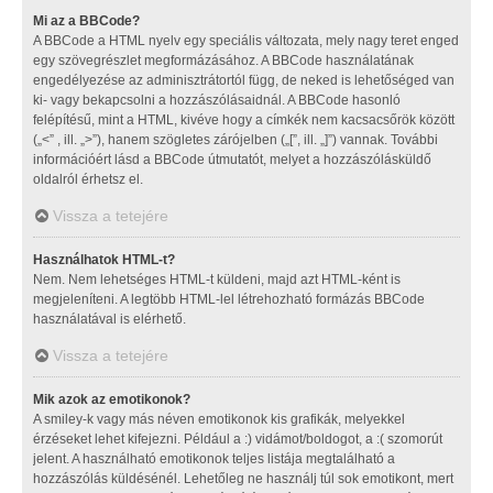
Mi az a BBCode?
A BBCode a HTML nyelv egy speciális változata, mely nagy teret enged
egy szövegrészlet megformázásához. A BBCode használatának
engedélyezése az adminisztrátortól függ, de neked is lehetőséged van
ki- vagy bekapcsolni a hozzászólásaidnál. A BBCode hasonló
felépítésű, mint a HTML, kivéve hogy a címkék nem kacsacsőrök között
(„<” , ill. „>”), hanem szögletes zárójelben („[”, ill. „]”) vannak. További
információért lásd a BBCode útmutatót, melyet a hozzászólásküldő
oldalról érhetsz el.
Vissza a tetejére
Használhatok HTML-t?
Nem. Nem lehetséges HTML-t küldeni, majd azt HTML-ként is
megjeleníteni. A legtöbb HTML-lel létrehozható formázás BBCode
használatával is elérhető.
Vissza a tetejére
Mik azok az emotikonok?
A smiley-k vagy más néven emotikonok kis grafikák, melyekkel
érzéseket lehet kifejezni. Például a :) vidámot/boldogot, a :( szomorút
jelent. A használható emotikonok teljes listája megtalálható a
hozzászólás küldésénél. Lehetőleg ne használj túl sok emotikont, mert