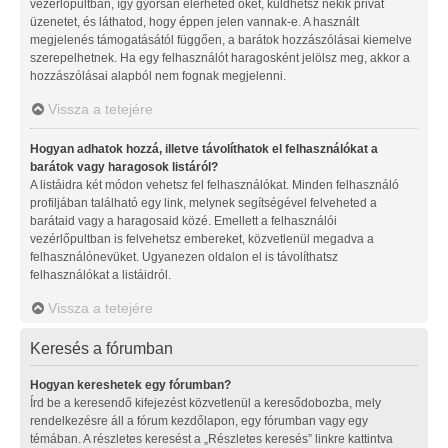
vezérlőpultban, így gyorsan elérheted őket, küldhetsz nekik privát
üzenetet, és láthatod, hogy éppen jelen vannak-e. A használt
megjelenés támogatásától függően, a barátok hozzászólásai kiemelve
szerepelhetnek. Ha egy felhasználót haragosként jelölsz meg, akkor a
hozzászólásai alapból nem fognak megjelenni.
Vissza a tetejére
Hogyan adhatok hozzá, illetve távolíthatok el felhasználókat a
barátok vagy haragosok listáról?
A listáidra két módon vehetsz fel felhasználókat. Minden felhasználó
profiljában található egy link, melynek segítségével felveheted a
barátaid vagy a haragosaid közé. Emellett a felhasználói
vezérlőpultban is felvehetsz embereket, közvetlenül megadva a
felhasználónevüket. Ugyanezen oldalon el is távolíthatsz
felhasználókat a listáidról.
Vissza a tetejére
Keresés a fórumban
Hogyan kereshetek egy fórumban?
Írd be a keresendő kifejezést közvetlenül a keresődobozba, mely
rendelkezésre áll a fórum kezdőlapon, egy fórumban vagy egy
témában. A részletes keresést a „Részletes keresés” linkre kattintva