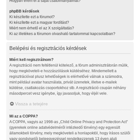
Hogyan érem el a saját csatolmányaimat?
phpBB kérdések
Ki készítette ezt a fórumot?
Ki készítette ezt a magyar fordítást?
Miért nem érhető el az X szolgáltatás?
Ki az illetékes a fórumon olvasható tartalommal kapcsolatban?
Belépési és regisztrációs kérdések
Miért kell regisztrálnom?
A regisztráció nem feltétlenül kötelező, a fórum adminisztrátorán múlik,
hogy megköveteli-e hozzászólások küldéséhez. Mindemellett a
regisztrációval plusz lehetőségek is elérhetővé válnak a számodra,
mint például avatar használata, privát üzenetek, illetve e-mailek
küldése, csatlakozás csoportokhoz stb. A regisztráció csupán néhány
másodpercet vesz igénybe, így javasoljuk, hogy éljél vele.
Vissza a tetejére
Mi az a COPPA?
A COPPA, vagyis az 1998-as „Child Online Privacy and Protection Act”
(gyerekek online adatvédelméről intézkedő törvény) egy egyesült
államokbeli törvény, mely megköveteli a honlapoktól, hogy írásos szülői
vagy gondviselői beleegyezéssel rendelkezzenek 13 éven aluli