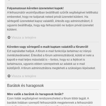
Folyamatosan kéretlen üzeneteket kapok!
A felhasználói vezérlőpultban beállítható szűrők segítségével letilthatsz
embereket, hogy ne tudjanak neked privát üzenetet küldeni. Ha
sértegető üzeneteket kapsz valakitől, értesíts egy adminisztrátort, ő
ugyanis beállíthatja, hogy egy felhasználó ne tudjon privát üzenetet
küldeni.
Vissza a tetejére
Kéretlen vagy sértegető e-mailt kaptam valakitől a fórumról!
Ezt sajnálattal halljuk. A fórum e-mail funkciója tartalmaz ez irányú
óvintézkedéseket. Értesítsd a fórum adminisztrátorát, küldd el neki a
kapott e-mail teljes másolatát is – fontos, hogy ez a fejlécet is
tartalmazza, ugyanis ebben szerepelnek az adatok az e-mail
küldőjéről. A fórum adminisztrátora megteheti a szükséges lépéseket.
Vissza a tetejére
Barátok és haragosok
Mire valók a barátok és haragosok listák?
Ezen listák segítségével rendszerezheted a fórum többi tagját. A
barátok listában szereplő felhasználók megjelennek a felhasználói