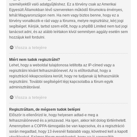
személyektől való adatgyűjtéshez. Ez a törvény csak az Amerikai
Egyesült Államokban lévő szervereken működő fórumokra érvényes,
tehát Magyarországon nem. Ha nem vagy biztos benne, hogy ez a
törvény vonatkozik-e rád vagy a fórumra, melyre regisztrálsz, kérj jogi
segítséget. Kérjük, tartsd szem előtt, hogy a phpBB Limited nem tud jogi
tanácsot adni, és az alább leírtakon kívül semmilyen aggály esetén sem
hozzájuk kell fordulni.
Vissza a tetejére
Miért nem tudok regisztrálni?
Lehet, hogy a weboldal tulajdonosa letiltotta az IP-címed vagy a
regisztrálni kívánt felhasználónevet. Az is előfordulhat, hogy a
regisztráció kikapcsolásra került, hogy ne tudjanak új felhasználók
regisztrálni. További segítségért lépj kapcsolatba a fórum egyik
adminisztrátorával.
Vissza a tetejére
Regisztráltam, de mégsem tudok belépni
Először is ellenőrizd le, hogy helyesen adtad-e meg a
felhasználóneved és a jelszavad. Ha igen, akkor két dolog történhetett.
Amennyiben a COPPA-támogatás be van kapcsolva, és a regisztráció
során megadtad, hogy 13 évesnél fiatalabb vagy, követned kell a kapott
utasításokat. Számos fórum megköveteli, hogy az új azonosítók