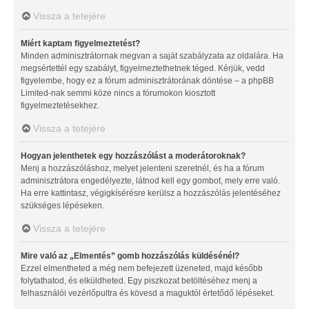
Vissza a tetejére
Miért kaptam figyelmeztetést?
Minden adminisztrátornak megvan a saját szabályzata az oldalára. Ha
megsértettél egy szabályt, figyelmeztethetnek téged. Kérjük, vedd
figyelembe, hogy ez a fórum adminisztrátorának döntése – a phpBB
Limited-nak semmi köze nincs a fórumokon kiosztott
figyelmeztetésekhez.
Vissza a tetejére
Hogyan jelenthetek egy hozzászólást a moderátoroknak?
Menj a hozzászóláshoz, melyet jelenteni szeretnél, és ha a fórum
adminisztrátora engedélyezte, látnod kell egy gombot, mely erre való.
Ha erre kattintasz, végigkísérésre kerülsz a hozzászólás jelentéséhez
szükséges lépéseken.
Vissza a tetejére
Mire való az „Elmentés” gomb hozzászólás küldésénél?
Ezzel elmentheted a még nem befejezett üzeneted, majd később
folytathatod, és elküldheted. Egy piszkozat betöltéséhez menj a
felhasználói vezérlőpultra és kövesd a maguktól értetődő lépéseket.