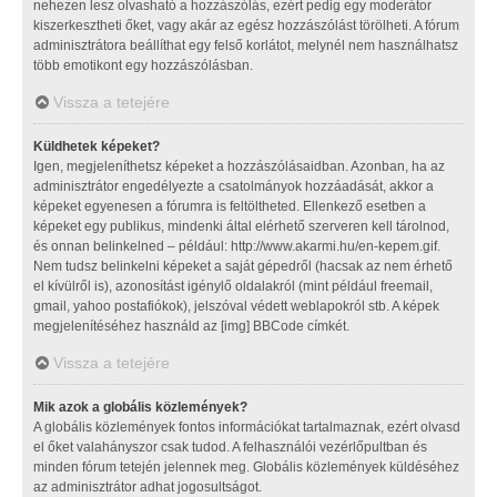
nehezen lesz olvasható a hozzászólás, ezért pedig egy moderátor
kiszerkesztheti őket, vagy akár az egész hozzászólást törölheti. A fórum
adminisztrátora beállíthat egy felső korlátot, melynél nem használhatsz
több emotikont egy hozzászólásban.
Vissza a tetejére
Küldhetek képeket?
Igen, megjeleníthetsz képeket a hozzászólásaidban. Azonban, ha az
adminisztrátor engedélyezte a csatolmányok hozzáadását, akkor a
képeket egyenesen a fórumra is feltöltheted. Ellenkező esetben a
képeket egy publikus, mindenki által elérhető szerveren kell tárolnod,
és onnan belinkelned – például: http://www.akarmi.hu/en-kepem.gif.
Nem tudsz belinkelni képeket a saját gépedről (hacsak az nem érhető
el kívülről is), azonosítást igénylő oldalakról (mint például freemail,
gmail, yahoo postafiókok), jelszóval védett weblapokról stb. A képek
megjelenítéséhez használd az [img] BBCode címkét.
Vissza a tetejére
Mik azok a globális közlemények?
A globális közlemények fontos információkat tartalmaznak, ezért olvasd
el őket valahányszor csak tudod. A felhasználói vezérlőpultban és
minden fórum tetején jelennek meg. Globális közlemények küldéséhez
az adminisztrátor adhat jogosultságot.