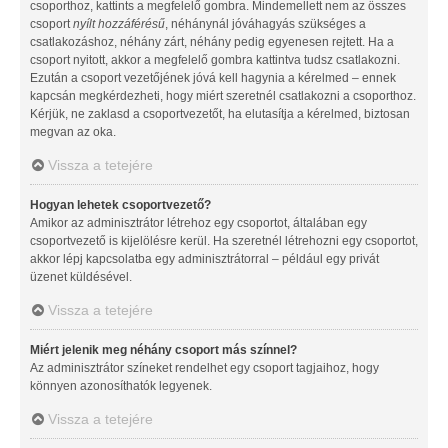
csoporthoz, kattints a megfelelő gombra. Mindemellett nem az összes
csoport
nyílt hozzáférésű
, néhánynál jóváhagyás szükséges a
csatlakozáshoz, néhány zárt, néhány pedig egyenesen rejtett. Ha a
csoport nyitott, akkor a megfelelő gombra kattintva tudsz csatlakozni.
Ezután a csoport vezetőjének jóvá kell hagynia a kérelmed – ennek
kapcsán megkérdezheti, hogy miért szeretnél csatlakozni a csoporthoz.
Kérjük, ne zaklasd a csoportvezetőt, ha elutasítja a kérelmed, biztosan
megvan az oka.
Vissza a tetejére
Hogyan lehetek csoportvezető?
Amikor az adminisztrátor létrehoz egy csoportot, általában egy
csoportvezető is kijelölésre kerül. Ha szeretnél létrehozni egy csoportot,
akkor lépj kapcsolatba egy adminisztrátorral – például egy privát
üzenet küldésével.
Vissza a tetejére
Miért jelenik meg néhány csoport más színnel?
Az adminisztrátor színeket rendelhet egy csoport tagjaihoz, hogy
könnyen azonosíthatók legyenek.
Vissza a tetejére