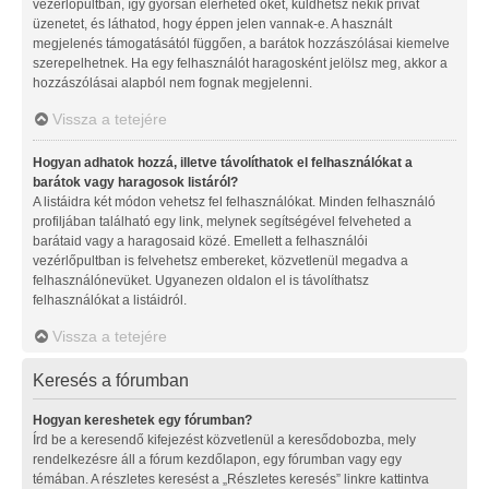
vezérlőpultban, így gyorsan elérheted őket, küldhetsz nekik privát
üzenetet, és láthatod, hogy éppen jelen vannak-e. A használt
megjelenés támogatásától függően, a barátok hozzászólásai kiemelve
szerepelhetnek. Ha egy felhasználót haragosként jelölsz meg, akkor a
hozzászólásai alapból nem fognak megjelenni.
Vissza a tetejére
Hogyan adhatok hozzá, illetve távolíthatok el felhasználókat a
barátok vagy haragosok listáról?
A listáidra két módon vehetsz fel felhasználókat. Minden felhasználó
profiljában található egy link, melynek segítségével felveheted a
barátaid vagy a haragosaid közé. Emellett a felhasználói
vezérlőpultban is felvehetsz embereket, közvetlenül megadva a
felhasználónevüket. Ugyanezen oldalon el is távolíthatsz
felhasználókat a listáidról.
Vissza a tetejére
Keresés a fórumban
Hogyan kereshetek egy fórumban?
Írd be a keresendő kifejezést közvetlenül a keresődobozba, mely
rendelkezésre áll a fórum kezdőlapon, egy fórumban vagy egy
témában. A részletes keresést a „Részletes keresés” linkre kattintva