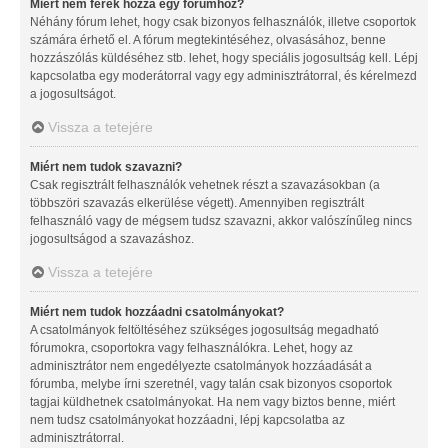
Miért nem férek hozzá egy fórumhoz?
Néhány fórum lehet, hogy csak bizonyos felhasználók, illetve csoportok
számára érhető el. A fórum megtekintéséhez, olvasásához, benne
hozzászólás küldéséhez stb. lehet, hogy speciális jogosultság kell. Lépj
kapcsolatba egy moderátorral vagy egy adminisztrátorral, és kérelmezd
a jogosultságot.
Vissza a tetejére
Miért nem tudok szavazni?
Csak regisztrált felhasználók vehetnek részt a szavazásokban (a
többszöri szavazás elkerülése végett). Amennyiben regisztrált
felhasználó vagy de mégsem tudsz szavazni, akkor valószínűleg nincs
jogosultságod a szavazáshoz.
Vissza a tetejére
Miért nem tudok hozzáadni csatolmányokat?
A csatolmányok feltöltéséhez szükséges jogosultság megadható
fórumokra, csoportokra vagy felhasználókra. Lehet, hogy az
adminisztrátor nem engedélyezte csatolmányok hozzáadását a
fórumba, melybe írni szeretnél, vagy talán csak bizonyos csoportok
tagjai küldhetnek csatolmányokat. Ha nem vagy biztos benne, miért
nem tudsz csatolmányokat hozzáadni, lépj kapcsolatba az
adminisztrátorral.