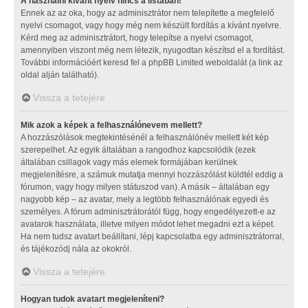
A használni kívánt nyelv nincs a listában!
Ennek az az oka, hogy az adminisztrátor nem telepítette a megfelelő
nyelvi csomagot, vagy hogy még nem készült fordítás a kívánt nyelvre.
Kérd meg az adminisztrátort, hogy telepítse a nyelvi csomagot,
amennyiben viszont még nem létezik, nyugodtan készítsd el a fordítást.
További információért keresd fel a phpBB Limited weboldalát (a link az
oldal alján található).
Vissza a tetejére
Mik azok a képek a felhasználónevem mellett?
A hozzászólások megtekintésénél a felhasználónév mellett két kép
szerepelhet. Az egyik általában a rangodhoz kapcsolódik (ezek
általában csillagok vagy más elemek formájában kerülnek
megjelenítésre, a számuk mutatja mennyi hozzászólást küldtél eddig a
fórumon, vagy hogy milyen státuszod van). A másik – általában egy
nagyobb kép – az avatar, mely a legtöbb felhasználónak egyedi és
személyes. A fórum adminisztrátorától függ, hogy engedélyezett-e az
avatarok használata, illetve milyen módot lehet megadni ezt a képet.
Ha nem tudsz avatart beállítani, lépj kapcsolatba egy adminisztrátorral,
és tájékozódj nála az okokról.
Vissza a tetejére
Hogyan tudok avatart megjeleníteni?