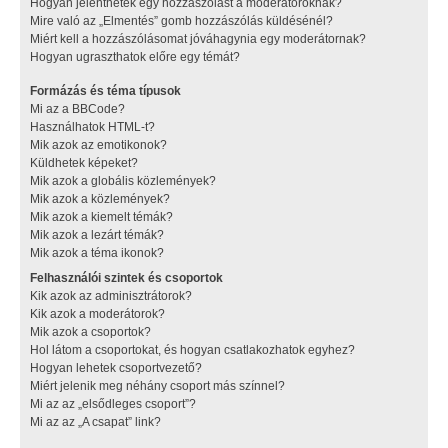
Hogyan jelenthetek egy hozzászólást a moderátoroknak?
Mire való az „Elmentés” gomb hozzászólás küldésénél?
Miért kell a hozzászólásomat jóváhagynia egy moderátornak?
Hogyan ugraszthatok előre egy témát?
Formázás és téma típusok
Mi az a BBCode?
Használhatok HTML-t?
Mik azok az emotikonok?
Küldhetek képeket?
Mik azok a globális közlemények?
Mik azok a közlemények?
Mik azok a kiemelt témák?
Mik azok a lezárt témák?
Mik azok a téma ikonok?
Felhasználói szintek és csoportok
Kik azok az adminisztrátorok?
Kik azok a moderátorok?
Mik azok a csoportok?
Hol látom a csoportokat, és hogyan csatlakozhatok egyhez?
Hogyan lehetek csoportvezető?
Miért jelenik meg néhány csoport más színnel?
Mi az az „elsődleges csoport”?
Mi az az „A csapat” link?