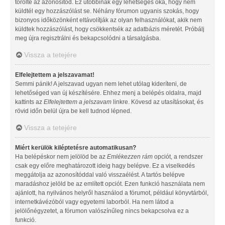
törölte az azonosítód. Ez utóbbinak egy lehetséges oka, hogy nem
küldtél egy hozzászólást se. Néhány fórumon ugyanis szokás, hogy
bizonyos időközönként eltávolítják az olyan felhasználókat, akik nem
küldtek hozzászólást, hogy csökkentsék az adatbázis méretét. Próbálj
meg újra regisztrálni és bekapcsolódni a társalgásba.
Vissza a tetejére
Elfelejtettem a jelszavamat!
Semmi pánik! A jelszavad ugyan nem lehet utólag kideríteni, de
lehetőséged van új készítésére. Ehhez menj a belépés oldalra, majd
kattints az
Elfelejtettem a jelszavam
linkre. Kövesd az utasításokat, és
rövid időn belül újra be kell tudnod lépned.
Vissza a tetejére
Miért kerülök kiléptetésre automatikusan?
Ha belépéskor nem jelölöd be az
Emlékezzen rám
opciót, a rendszer
csak egy előre meghatározott ideig hagy belépve. Ez a viselkedés
meggátolja az azonosítóddal való visszaélést. A tartós belépve
maradáshoz jelöld be az említett opciót. Ezen funkció használata nem
ajánlott, ha nyilvános helyről használod a fórumot, például könyvtárból,
internetkávézóból vagy egyetemi laborból. Ha nem látod a
jelölőnégyzetet, a fórumon valószínűleg nincs bekapcsolva ez a
funkció.