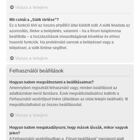
Vissza a tetejére
Mit csinál a „Sütik törlése”?
Ez a funkció törli az összes phpBB3 által küldött sütit. A sütik feladata az
azonosítás, illetve a beléptetés, valamint – ha a fórum tulajdonosa
beállította – a hozzászólások olvasottságának követése és ehhez
hasonló funkciók. Ha problémáid vannak a belépéssel vagy a
kilépéssel, a sütik törlése segíthet.
Vissza a tetejére
Felhasználói beállítások
Hogyan tudom megváltoztatni a beállításaimat?
Amennyiben regisztrált felhasználó vagy, minden beállításod az
adatbázisban kerül tárolásra. Ezek megváltoztatásához kattints a
Felhasználói vezérlőpult
linkre (általában az oldal tetején található). Itt
megváltoztathatod az összes beállításodat.
Vissza a tetejére
Hogyan tudom megakadályozni, hogy mások lássák, mikor vagyok
jelen?
A Felhasználói vezérlőpultban a „Fórum beállítások” menüpont alatt