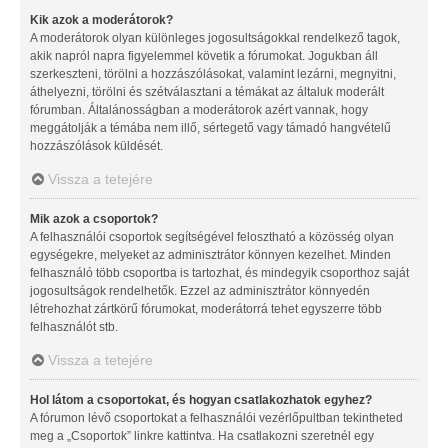
Kik azok a moderátorok?
A moderátorok olyan különleges jogosultságokkal rendelkező tagok,
akik napról napra figyelemmel követik a fórumokat. Jogukban áll
szerkeszteni, törölni a hozzászólásokat, valamint lezárni, megnyitni,
áthelyezni, törölni és szétválasztani a témákat az általuk moderált
fórumban. Általánosságban a moderátorok azért vannak, hogy
meggátolják a témába nem illő, sértegető vagy támadó hangvételű
hozzászólások küldését.
Vissza a tetejére
Mik azok a csoportok?
A felhasználói csoportok segítségével felosztható a közösség olyan
egységekre, melyeket az adminisztrátor könnyen kezelhet. Minden
felhasználó több csoportba is tartozhat, és mindegyik csoporthoz saját
jogosultságok rendelhetők. Ezzel az adminisztrátor könnyedén
létrehozhat zártkörű fórumokat, moderátorrá tehet egyszerre több
felhasználót stb.
Vissza a tetejére
Hol látom a csoportokat, és hogyan csatlakozhatok egyhez?
A fórumon lévő csoportokat a felhasználói vezérlőpultban tekintheted
meg a „Csoportok” linkre kattintva. Ha csatlakozni szeretnél egy