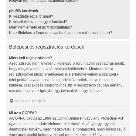
Hogyan érem el a saját csatolmányaimat?
phpBB kérdések
Ki készítette ezt a fórumot?
Ki készítette ezt a magyar fordítást?
Miért nem érhető el az X szolgáltatás?
Ki az illetékes a fórumon olvasható tartalommal kapcsolatban?
Belépési és regisztrációs kérdések
Miért kell regisztrálnom?
A regisztráció nem feltétlenül kötelező, a fórum adminisztrátorán múlik,
hogy megköveteli-e hozzászólások küldéséhez. Mindemellett a
regisztrációval plusz lehetőségek is elérhetővé válnak a számodra,
mint például avatar használata, privát üzenetek, illetve e-mailek
küldése, csatlakozás csoportokhoz stb. A regisztráció csupán néhány
másodpercet vesz igénybe, így javasoljuk, hogy éljél vele.
Vissza a tetejére
Mi az a COPPA?
A COPPA, vagyis az 1998-as „Child Online Privacy and Protection Act”
(gyerekek online adatvédelméről intézkedő törvény) egy egyesült
államokbeli törvény, mely megköveteli a honlapoktól, hogy írásos szülői
vagy gondviselői beleegyezéssel rendelkezzenek 13 éven aluli