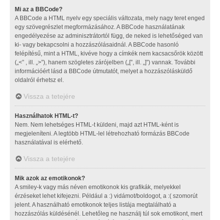
Mi az a BBCode?
A BBCode a HTML nyelv egy speciális változata, mely nagy teret enged
egy szövegrészlet megformázásához. A BBCode használatának
engedélyezése az adminisztrátortól függ, de neked is lehetőséged van
ki- vagy bekapcsolni a hozzászólásaidnál. A BBCode hasonló
felépítésű, mint a HTML, kivéve hogy a címkék nem kacsacsőrök között
(„<” , ill. „>”), hanem szögletes zárójelben („[”, ill. „]”) vannak. További
információért lásd a BBCode útmutatót, melyet a hozzászólásküldő
oldalról érhetsz el.
Vissza a tetejére
Használhatok HTML-t?
Nem. Nem lehetséges HTML-t küldeni, majd azt HTML-ként is
megjeleníteni. A legtöbb HTML-lel létrehozható formázás BBCode
használatával is elérhető.
Vissza a tetejére
Mik azok az emotikonok?
A smiley-k vagy más néven emotikonok kis grafikák, melyekkel
érzéseket lehet kifejezni. Például a :) vidámot/boldogot, a :( szomorút
jelent. A használható emotikonok teljes listája megtalálható a
hozzászólás küldésénél. Lehetőleg ne használj túl sok emotikont, mert