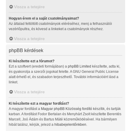
Vissza a tetejére
Hogyan érem el a saját csatolmányaimat?
Az általad feltöltött csatolmányok eléréséhez, menj a felhasználói
vezérlőpultra, és kövesd a linkeket a csatolmányok részhez.
Vissza a tetejére
phpBB kérdések
Ki készítette ezt a fórumot?
Ezt a szoftvert (eredeti formájában) a
phpBB Limited
készítette, adta ki,
és gyakorolja a szerzői jogokat felette. A GNU General Public License
alatt érhető el, és szabadon terjeszthető. További információért lásd a
linket.
Vissza a tetejére
Ki készítette ezt a magyar fordítást?
A magyar fordítást a
Magyar phpBB Közösség
fordító
készítik, és tartják
karban. A fordítást Fodor Bertalan és Menyhárt Zsolt készítette Berentés
Marcell, Joó Ádám és Bartus Máté közreműködésével. Ha bármilyen
hibát találsz, kérjük, jelezd a
hibabejelentőnkben
.