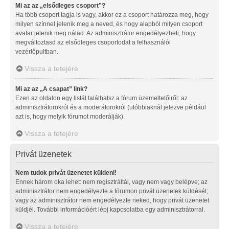
Mi az az „elsődleges csoport”?
Ha több csoport tagja is vagy, akkor ez a csoport határozza meg, hogy
milyen színnel jelenik meg a neved, és hogy alapból milyen csoport
avatar jelenik meg nálad. Az adminisztrátor engedélyezheti, hogy
megváltoztasd az elsődleges csoportodat a felhasználói
vezérlőpultban.
Vissza a tetejére
Mi az az „A csapat” link?
Ezen az oldalon egy listát találhatsz a fórum üzemeltetőiről: az
adminisztrátorokról és a moderátorokról (utóbbiaknál jelezve például
azt is, hogy melyik fórumot moderálják).
Vissza a tetejére
Privát üzenetek
Nem tudok privát üzenetet küldeni!
Ennek három oka lehet: nem regisztráltál, vagy nem vagy belépve; az
adminisztrátor nem engedélyezte a fórumon privát üzenetek küldését;
vagy az adminisztrátor nem engedélyezte neked, hogy privát üzenetet
küldjél. További információért lépj kapcsolatba egy adminisztrátorral.
Vissza a tetejére