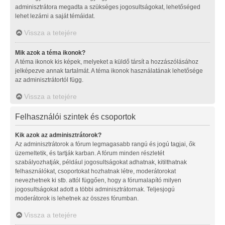
adminisztrátora megadta a szükséges jogosultságokat, lehetőséged
lehet lezárni a saját témáidat.
Vissza a tetejére
Mik azok a téma ikonok?
A téma ikonok kis képek, melyeket a küldő társít a hozzászólásához
jelképezve annak tartalmát. A téma ikonok használatának lehetősége
az adminisztrátortól függ.
Vissza a tetejére
Felhasználói szintek és csoportok
Kik azok az adminisztrátorok?
Az adminisztrátorok a fórum legmagasabb rangú és jogú tagjai, ők
üzemeltetik, és tartják karban. A fórum minden részletét
szabályozhatják, például jogosultságokat adhatnak, kitilthatnak
felhasználókat, csoportokat hozhatnak létre, moderátorokat
nevezhetnek ki stb. attól függően, hogy a fórumalapító milyen
jogosultságokat adott a többi adminisztrátornak. Teljesjogú
moderátorok is lehetnek az összes fórumban.
Vissza a tetejére