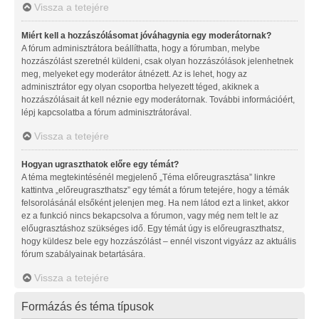
Vissza a tetejére
Miért kell a hozzászólásomat jóváhagynia egy moderátornak?
A fórum adminisztrátora beállíthatta, hogy a fórumban, melybe
hozzászólást szeretnél küldeni, csak olyan hozzászólások jelenhetnek
meg, melyeket egy moderátor átnézett. Az is lehet, hogy az
adminisztrátor egy olyan csoportba helyezett téged, akiknek a
hozzászólásait át kell néznie egy moderátornak. További információért,
lépj kapcsolatba a fórum adminisztrátorával.
Vissza a tetejére
Hogyan ugraszthatok előre egy témát?
A téma megtekintésénél megjelenő „Téma előreugrasztása” linkre
kattintva „előreugraszthatsz” egy témát a fórum tetejére, hogy a témák
felsorolásánál elsőként jelenjen meg. Ha nem látod ezt a linket, akkor
ez a funkció nincs bekapcsolva a fórumon, vagy még nem telt le az
előugrasztáshoz szükséges idő. Egy témát úgy is előreugraszthatsz,
hogy küldesz bele egy hozzászólást – ennél viszont vigyázz az aktuális
fórum szabályainak betartására.
Vissza a tetejére
Formázás és téma típusok