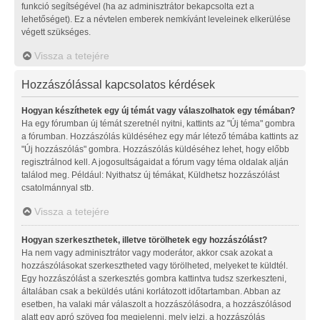
funkció segítségével (ha az adminisztrátor bekapcsolta ezt a
lehetőséget). Ez a névtelen emberek nemkívánt leveleinek elkerülése
végett szükséges.
Vissza a tetejére
Hozzászólással kapcsolatos kérdések
Hogyan készíthetek egy új témát vagy válaszolhatok egy témában?
Ha egy fórumban új témát szeretnél nyitni, kattints az "Új téma" gombra
a fórumban. Hozzászólás küldéséhez egy már létező témába kattints az
"Új hozzászólás" gombra. Hozzászólás küldéséhez lehet, hogy előbb
regisztrálnod kell. A jogosultságaidat a fórum vagy téma oldalak alján
találod meg. Például: Nyithatsz új témákat, Küldhetsz hozzászólást
csatolmánnyal stb.
Vissza a tetejére
Hogyan szerkeszthetek, illetve törölhetek egy hozzászólást?
Ha nem vagy adminisztrátor vagy moderátor, akkor csak azokat a
hozzászólásokat szerkesztheted vagy törölheted, melyeket te küldtél.
Egy hozzászólást a szerkesztés gombra kattintva tudsz szerkeszteni,
általában csak a beküldés utáni korlátozott időtartamban. Abban az
esetben, ha valaki már válaszolt a hozzászólásodra, a hozzászólásod
alatt egy apró szöveg fog megjelenni, mely jelzi, a hozzászólás