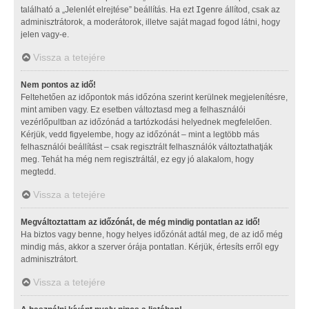
található a „Jelenlét elrejtése” beállítás. Ha ezt
Igen
re állítod, csak az
adminisztrátorok, a moderátorok, illetve saját magad fogod látni, hogy
jelen vagy-e.
Vissza a tetejére
Nem pontos az idő!
Feltehetően az időpontok más időzóna szerint kerülnek megjelenítésre,
mint amiben vagy. Ez esetben változtasd meg a felhasználói
vezérlőpultban az időzónád a tartózkodási helyednek megfelelően.
Kérjük, vedd figyelembe, hogy az időzónát – mint a legtöbb más
felhasználói beállítást – csak regisztrált felhasználók változtathatják
meg. Tehát ha még nem regisztráltál, ez egy jó alakalom, hogy
megtedd.
Vissza a tetejére
Megváltoztattam az időzónát, de még mindig pontatlan az idő!
Ha biztos vagy benne, hogy helyes időzónát adtál meg, de az idő még
mindig más, akkor a szerver órája pontatlan. Kérjük, értesíts erről egy
adminisztrátort.
Vissza a tetejére