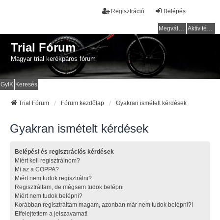
Regisztráció
Belépés
Megválaszolatlan témák
Aktív témák
Trial Fórum
Magyar trial kerékpáros fórum
GyIK
Keresés
Trial Fórum
Fórum kezdőlap
Gyakran ismételt kérdések
Gyakran ismételt kérdések
Belépési és regisztrációs kérdések
Miért kell regisztrálnom?
Mi az a COPPA?
Miért nem tudok regisztrálni?
Regisztráltam, de mégsem tudok belépni
Miért nem tudok belépni?
Korábban regisztráltam magam, azonban már nem tudok belépni?!
Elfelejtettem a jelszavamat!