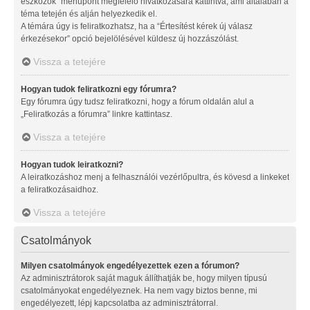
eszközök” menüpont megfelelő hivatkozására kattintva, ami általában a
téma tetején és alján helyezkedik el.
A témára úgy is feliratkozhatsz, ha a “Értesítést kérek új válasz
érkezésekor” opció bejelölésével küldesz új hozzászólást.
Vissza a tetejére
Hogyan tudok feliratkozni egy fórumra?
Egy fórumra úgy tudsz feliratkozni, hogy a fórum oldalán alul a
„Feliratkozás a fórumra” linkre kattintasz.
Vissza a tetejére
Hogyan tudok leiratkozni?
A leiratkozáshoz menj a felhasználói vezérlőpultra, és kövesd a linkeket
a feliratkozásaidhoz.
Vissza a tetejére
Csatolmányok
Milyen csatolmányok engedélyezettek ezen a fórumon?
Az adminisztrátorok saját maguk állíthatják be, hogy milyen típusú
csatolmányokat engedélyeznek. Ha nem vagy biztos benne, mi
engedélyezett, lépj kapcsolatba az adminisztrátorral.