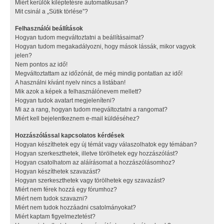
Miért kerülök kiléptetésre automatikusan?
Mit csinál a „Sütik törlése”?
Felhasználói beállítások
Hogyan tudom megváltoztatni a beállításaimat?
Hogyan tudom megakadályozni, hogy mások lássák, mikor vagyok
jelen?
Nem pontos az idő!
Megváltoztattam az időzónát, de még mindig pontatlan az idő!
A használni kívánt nyelv nincs a listában!
Mik azok a képek a felhasználónevem mellett?
Hogyan tudok avatart megjeleníteni?
Mi az a rang, hogyan tudom megváltoztatni a rangomat?
Miért kell bejelentkeznem e-mail küldéséhez?
Hozzászólással kapcsolatos kérdések
Hogyan készíthetek egy új témát vagy válaszolhatok egy témában?
Hogyan szerkeszthetek, illetve törölhetek egy hozzászólást?
Hogyan csatolhatom az aláírásomat a hozzászólásomhoz?
Hogyan készíthetek szavazást?
Hogyan szerkeszthetek vagy törölhetek egy szavazást?
Miért nem férek hozzá egy fórumhoz?
Miért nem tudok szavazni?
Miért nem tudok hozzáadni csatolmányokat?
Miért kaptam figyelmeztetést?