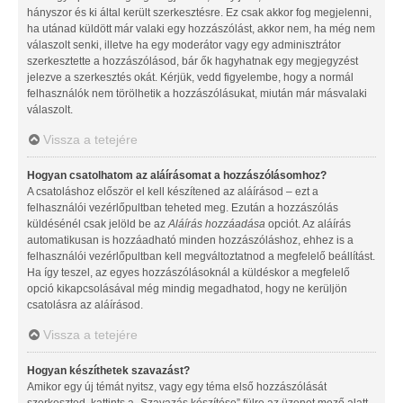
hányszor és ki által került szerkesztésre. Ez csak akkor fog megjelenni,
ha utánad küldött már valaki egy hozzászólást, akkor nem, ha még nem
válaszolt senki, illetve ha egy moderátor vagy egy adminisztrátor
szerkesztette a hozzászólásod, bár ők hagyhatnak egy megjegyzést
jelezve a szerkesztés okát. Kérjük, vedd figyelembe, hogy a normál
felhasználók nem törölhetik a hozzászólásukat, miután már másvalaki
válaszolt.
Vissza a tetejére
Hogyan csatolhatom az aláírásomat a hozzászólásomhoz?
A csatoláshoz először el kell készítened az aláírásod – ezt a
felhasználói vezérlőpultban teheted meg. Ezután a hozzászólás
küldésénél csak jelöld be az
Aláírás hozzáadása
opciót. Az aláírás
automatikusan is hozzáadható minden hozzászóláshoz, ehhez is a
felhasználói vezérlőpultban kell megváltoztatnod a megfelelő beállítást.
Ha így teszel, az egyes hozzászólásoknál a küldéskor a megfelelő
opció kikapcsolásával még mindig megadhatod, hogy ne kerüljön
csatolásra az aláírásod.
Vissza a tetejére
Hogyan készíthetek szavazást?
Amikor egy új témát nyitsz, vagy egy téma első hozzászólását
szerkeszted, kattints a „Szavazás készítése” fülre az üzenet mező alatt.