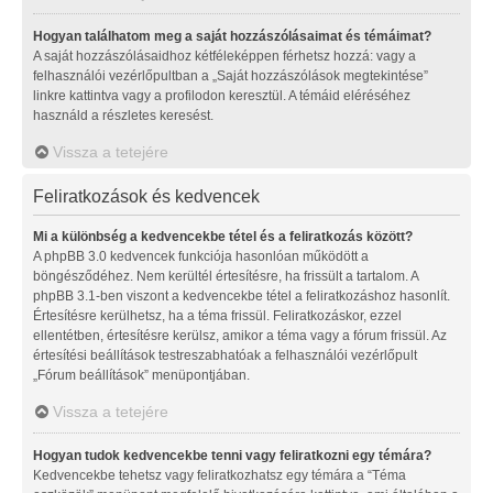
Hogyan találhatom meg a saját hozzászólásaimat és témáimat?
A saját hozzászólásaidhoz kétféleképpen férhetsz hozzá: vagy a
felhasználói vezérlőpultban a „Saját hozzászólások megtekintése”
linkre kattintva vagy a profilodon keresztül. A témáid eléréséhez
használd a részletes keresést.
Vissza a tetejére
Feliratkozások és kedvencek
Mi a különbség a kedvencekbe tétel és a feliratkozás között?
A phpBB 3.0 kedvencek funkciója hasonlóan működött a
böngésződéhez. Nem kerültél értesítésre, ha frissült a tartalom. A
phpBB 3.1-ben viszont a kedvencekbe tétel a feliratkozáshoz hasonlít.
Értesítésre kerülhetsz, ha a téma frissül. Feliratkozáskor, ezzel
ellentétben, értesítésre kerülsz, amikor a téma vagy a fórum frissül. Az
értesítési beállítások testreszabhatóak a felhasználói vezérlőpult
„Fórum beállítások” menüpontjában.
Vissza a tetejére
Hogyan tudok kedvencekbe tenni vagy feliratkozni egy témára?
Kedvencekbe tehetsz vagy feliratkozhatsz egy témára a “Téma