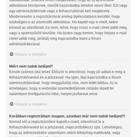
aktiválásra kerüljenek, mielőtt használatba lehetne venni őket. Ezt vagy
egy adminisztrátornak vagy a felhasználónak kell megtennie.
Mindenesetre a regisztrációnál elvileg tájékoztatásra kerültél, hogy
szükséges-e az azonosító aktiválása. Ha kaptál egy e-mailt, akkor
kövesd az utasításait, ha nem, lehet, hogy rossz e-mail címet adtál meg,
vagy a spamszűrőd kiszűrte. Ha biztos vagy benne, hogy helyes e-mail
címet adtál meg, próbálj meg kapcsolatba lépni a fórum
adminisztrátorával.
Vissza a tetejére
Miért nem tudok belépni?
Ennek számos oka lehet. Először is ellenőrizd, hogy jól adtad-e meg a
felhasználóneved és a jelszavad. Ha igen, lépj kapcsolatba a fórum
adminisztrátorával, hogy meggyőződj róla, nem lettél kitiltva. Az is
lehetséges, hogy a weboldal üzemeltetőjének oldalán lépett fel
valamilyen konfigurációs hiba, melyet javítaniuk kéne.
Vissza a tetejére
Korábban regisztráltam magam, azonban már nem tudok belépni?!
Keresd elő a regisztrációkor kapott e-mailt, ellenőrizd le a
felhasználóneved és a jelszavad, majd próbálkozz újra. Lehetséges,
hogy az adminisztrátor valamilyen okból kifolyólag inaktiválta, vagy