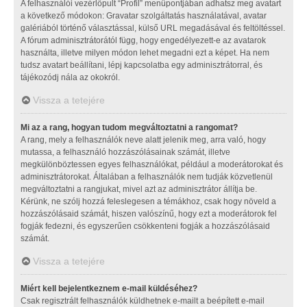
A felhasználói vezérlőpult “Profil” menüpontjában adhatsz meg avatart
a következő módokon: Gravatar szolgáltatás használatával, avatar
galériából történő választással, külső URL megadásával és feltöltéssel.
A fórum adminisztrátorától függ, hogy engedélyezett-e az avatarok
használta, illetve milyen módon lehet megadni ezt a képet. Ha nem
tudsz avatart beállítani, lépj kapcsolatba egy adminisztrátorral, és
tájékozódj nála az okokról.
Vissza a tetejére
Mi az a rang, hogyan tudom megváltoztatni a rangomat?
A rang, mely a felhasználók neve alatt jelenik meg, arra való, hogy
mutassa, a felhasználó hozzászólásainak számát, illetve
megkülönböztessen egyes felhasználókat, például a moderátorokat és
adminisztrátorokat. Általában a felhasználók nem tudják közvetlenül
megváltoztatni a rangjukat, mivel azt az adminisztrátor állítja be.
Kérünk, ne szólj hozzá feleslegesen a témákhoz, csak hogy növeld a
hozzászólásaid számát, hiszen valószínű, hogy ezt a moderátorok fel
fogják fedezni, és egyszerűen csökkenteni fogják a hozzászólásaid
számát.
Vissza a tetejére
Miért kell bejelentkeznem e-mail küldéséhez?
Csak regisztrált felhasználók küldhetnek e-mailt a beépített e-mail