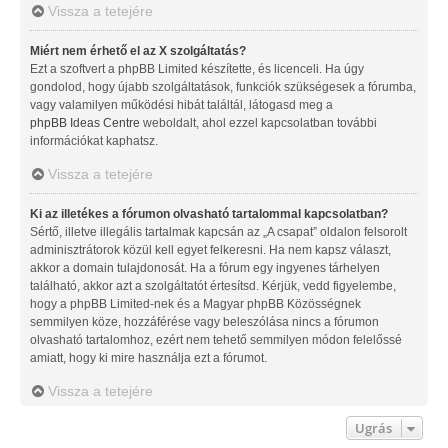
Vissza a tetejére
Miért nem érhető el az X szolgáltatás?
Ezt a szoftvert a phpBB Limited készítette, és licenceli. Ha úgy
gondolod, hogy újabb szolgáltatások, funkciók szükségesek a fórumba,
vagy valamilyen működési hibát találtál, látogasd meg a
phpBB Ideas Centre
weboldalt, ahol ezzel kapcsolatban további
információkat kaphatsz.
Vissza a tetejére
Ki az illetékes a fórumon olvasható tartalommal kapcsolatban?
Sértő, illetve illegális tartalmak kapcsán az „A csapat” oldalon felsorolt
adminisztrátorok közül kell egyet felkeresni. Ha nem kapsz választ,
akkor a domain tulajdonosát. Ha a fórum egy ingyenes tárhelyen
található, akkor azt a szolgáltatót értesítsd. Kérjük, vedd figyelembe,
hogy a phpBB Limited-nek és a Magyar phpBB Közösségnek
semmilyen köze, hozzáférése vagy beleszólása nincs a fórumon
olvasható tartalomhoz, ezért nem tehető semmilyen módon felelőssé
amiatt, hogy ki mire használja ezt a fórumot.
Vissza a tetejére
Ugrás