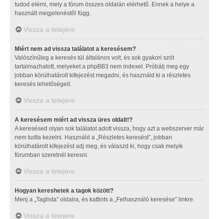
tudod elérni, mely a fórum összes oldalán elérhető. Ennek a helye a
használt megjelenéstől függ.
Vissza a tetejére
Miért nem ad vissza találatot a keresésem?
Valószínűleg a keresés túl általános volt, és sok gyakori szót
tartalmazhatott, melyeket a phpBB3 nem indexel. Próbálj meg egy
jobban körülhatárolt kifejezést megadni, és használd ki a részletes
keresés lehetőségeit.
Vissza a tetejére
A keresésem miért ad vissza üres oldalt!?
A keresésed olyan sok találatot adott vissza, hogy azt a webszerver már
nem tudta kezelni. Használd a „Részletes keresést”, jobban
körülhatárolt kifejezést adj meg, és válaszd ki, hogy csak melyik
fórumban szeretnél keresni.
Vissza a tetejére
Hogyan kereshetek a tagok között?
Menj a „Taglista” oldalra, és kattints a „Felhasználó keresése” linkre.
Vissza a tetejére