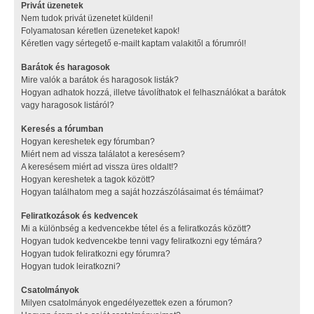
Privát üzenetek
Nem tudok privát üzenetet küldeni!
Folyamatosan kéretlen üzeneteket kapok!
Kéretlen vagy sértegető e-mailt kaptam valakitől a fórumról!
Barátok és haragosok
Mire valók a barátok és haragosok listák?
Hogyan adhatok hozzá, illetve távolíthatok el felhasználókat a barátok
vagy haragosok listáról?
Keresés a fórumban
Hogyan kereshetek egy fórumban?
Miért nem ad vissza találatot a keresésem?
A keresésem miért ad vissza üres oldalt!?
Hogyan kereshetek a tagok között?
Hogyan találhatom meg a saját hozzászólásaimat és témáimat?
Feliratkozások és kedvencek
Mi a különbség a kedvencekbe tétel és a feliratkozás között?
Hogyan tudok kedvencekbe tenni vagy feliratkozni egy témára?
Hogyan tudok feliratkozni egy fórumra?
Hogyan tudok leiratkozni?
Csatolmányok
Milyen csatolmányok engedélyezettek ezen a fórumon?