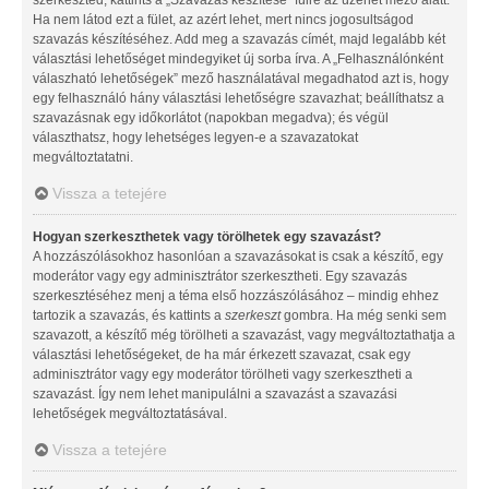
Ha nem látod ezt a fület, az azért lehet, mert nincs jogosultságod
szavazás készítéséhez. Add meg a szavazás címét, majd legalább két
választási lehetőséget mindegyiket új sorba írva. A „Felhasználónként
válaszható lehetőségek” mező használatával megadhatod azt is, hogy
egy felhasználó hány választási lehetőségre szavazhat; beállíthatsz a
szavazásnak egy időkorlátot (napokban megadva); és végül
választhatsz, hogy lehetséges legyen-e a szavazatokat
megváltoztatatni.
Vissza a tetejére
Hogyan szerkeszthetek vagy törölhetek egy szavazást?
A hozzászólásokhoz hasonlóan a szavazásokat is csak a készítő, egy
moderátor vagy egy adminisztrátor szerkesztheti. Egy szavazás
szerkesztéséhez menj a téma első hozzászólásához – mindig ehhez
tartozik a szavazás, és kattints a
szerkeszt
gombra. Ha még senki sem
szavazott, a készítő még törölheti a szavazást, vagy megváltoztathatja a
választási lehetőségeket, de ha már érkezett szavazat, csak egy
adminisztrátor vagy egy moderátor törölheti vagy szerkesztheti a
szavazást. Így nem lehet manipulálni a szavazást a szavazási
lehetőségek megváltoztatásával.
Vissza a tetejére