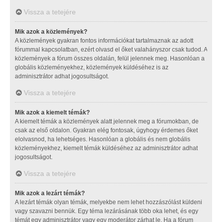
Vissza a tetejére
Mik azok a közlemények?
A közlemények gyakran fontos információkat tartalmaznak az adott
fórummal kapcsolatban, ezért olvasd el őket valahányszor csak tudod. A
közlemények a fórum összes oldalán, felül jelennek meg. Hasonlóan a
globális közleményekhez, közlemények küldéséhez is az
adminisztrátor adhat jogosultságot.
Vissza a tetejére
Mik azok a kiemelt témák?
A kiemelt témák a közlemények alatt jelennek meg a fórumokban, de
csak az első oldalon. Gyakran elég fontosak, úgyhogy érdemes őket
elolvasnod, ha lehetséges. Hasonlóan a globális és nem globális
közleményekhez, kiemelt témák küldéséhez az adminisztrátor adhat
jogosultságot.
Vissza a tetejére
Mik azok a lezárt témák?
A lezárt témák olyan témák, melyekbe nem lehet hozzászólást küldeni
vagy szavazni bennük. Egy téma lezárásának több oka lehet, és egy
témát egy adminisztrátor vagy egy moderátor zárhat le. Ha a fórum