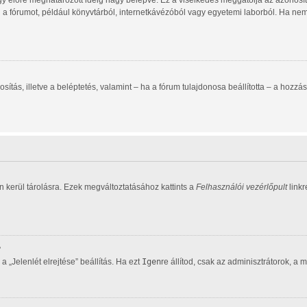
gy előre meghatározott ideig hagy belépve. Ez a viselkedés meggátolja az azonosító
d a fórumot, például könyvtárból, internetkávézóból vagy egyetemi laborból. Ha ne
zonosítás, illetve a beléptetés, valamint – ha a fórum tulajdonosa beállította – a h
 kerül tárolásra. Ezek megváltoztatásához kattints a
Felhasználói vezérlőpult
linkr
?
 „Jelenlét elrejtése” beállítás. Ha ezt
Igen
re állítod, csak az adminisztrátorok, a 