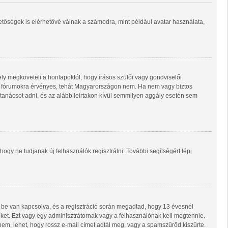
hetőségek is elérhetővé válnak a számodra, mint például avatar használata,
ly megköveteli a honlapoktól, hogy írásos szülői vagy gondviselői
ő fórumokra érvényes, tehát Magyarországon nem. Ha nem vagy biztos
i tanácsot adni, és az alább leírtakon kívül semmilyen aggály esetén sem
 hogy ne tudjanak új felhasználók regisztrálni. További segítségért lépj
 be van kapcsolva, és a regisztráció során megadtad, hogy 13 évesnél
 őket. Ezt vagy egy adminisztrátornak vagy a felhasználónak kell megtennie.
 nem, lehet, hogy rossz e-mail címet adtál meg, vagy a spamszűrőd kiszűrte.