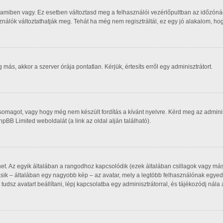
 amiben vagy. Ez esetben változtasd meg a felhasználói vezérlőpultban az időzóná
asználók változtathatják meg. Tehát ha még nem regisztráltál, ez egy jó alakalom, h
ás, akkor a szerver órája pontatlan. Kérjük, értesíts erről egy adminisztrátort.
csomagot, vagy hogy még nem készült fordítás a kívánt nyelvre. Kérd meg az admin
phpBB Limited weboldalát (a link az oldal alján található).
het. Az egyik általában a rangodhoz kapcsolódik (ezek általában csillagok vagy m
sik – általában egy nagyobb kép – az avatar, mely a legtöbb felhasználónak egyedi
udsz avatart beállítani, lépj kapcsolatba egy adminisztrátorral, és tájékozódj nála 