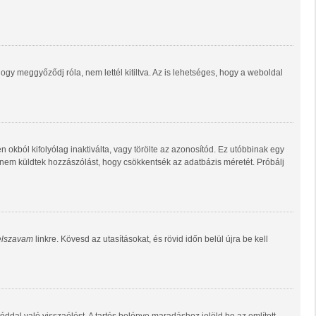
gy meggyőződj róla, nem lettél kitiltva. Az is lehetséges, hogy a weboldal
n okból kifolyólag inaktiválta, vagy törölte az azonosítód. Ez utóbbinak egy
 nem küldtek hozzászólást, hogy csökkentsék az adatbázis méretét. Próbálj
jelszavam
linkre. Kövesd az utasításokat, és rövid időn belül újra be kell