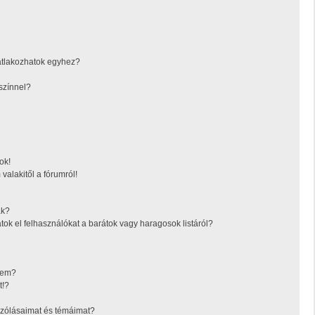
atlakozhatok egyhez?
színnel?
ok!
valakitől a fórumról!
ák?
tok el felhasználókat a barátok vagy haragosok listáról?
ésem?
t!?
zólásaimat és témáimat?