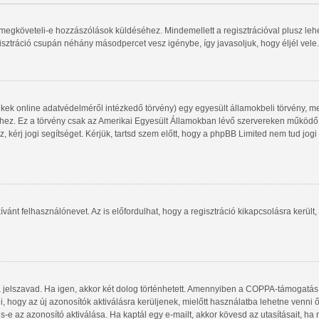
gy megköveteli-e hozzászólások küldéséhez. Mindemellett a regisztrációval plusz le
gisztráció csupán néhány másodpercet vesz igénybe, így javasoljuk, hogy éljél vele.
kek online adatvédelméről intézkedő törvény) egy egyesült államokbeli törvény, me
shez. Ez a törvény csak az Amerikai Egyesült Államokban lévő szervereken működ
, kérj jogi segítséget. Kérjük, tartsd szem előtt, hogy a phpBB Limited nem tud jog
ívánt felhasználónevet. Az is előfordulhat, hogy a regisztráció kikapcsolásra került,
a jelszavad. Ha igen, akkor két dolog történhetett. Amennyiben a COPPA-támogatás
i, hogy az új azonosítók aktiválásra kerüljenek, mielőtt használatba lehetne venni
s-e az azonosító aktiválása. Ha kaptál egy e-mailt, akkor kövesd az utasításait, ha