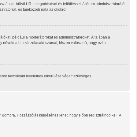
sztással, külső URL megadásával és feltöltéssel. A fórum adminisztrátorától
trátorral, és tájékozódj nála az okokról.
álókat, például a moderátorokat és adminisztrátorokat. Általában a
ogy növeld a hozzászólásaid számát, hiszen valószínű, hogy ezt a
mberek nemkívánt leveleinek elkerülése végett szükséges.
" gombra. Hozzászólás küldéséhez lehet, hogy előbb regisztrálnod kell. A