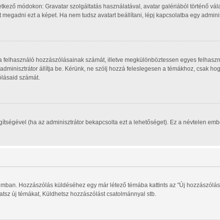
tkező módokon: Gravatar szolgáltatás használatával, avatar galériából történő vála
megadni ezt a képet. Ha nem tudsz avatart beállítani, lépj kapcsolatba egy adminisz
, a felhasználó hozzászólásainak számát, illetve megkülönböztessen egyes felhaszn
 adminisztrátor állítja be. Kérünk, ne szólj hozzá feleslegesen a témákhoz, csak h
ólásaid számát.
segítségével (ha az adminisztrátor bekapcsolta ezt a lehetőséget). Ez a névtelen e
órumban. Hozzászólás küldéséhez egy már létező témába kattints az "Új hozzászólás
hatsz új témákat, Küldhetsz hozzászólást csatolmánnyal stb.