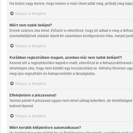
Ha biztos vagy benne, hogy helyes e-mail címet adtál meg, próbálj meg kapcs
Vissza a tetejére
Miért nem tudok belépni?
Ennek számos oka lehet. Először is ellenőrizd, hogy jól adtad-e meg a felhas
üzemeltetőjének oldalán lépett fel valamilyen konfigurációs hiba, melyet javí
Vissza a tetejére
Korábban regisztráltam magam, azonban már nem tudok belépni?!
Keresd elő a regisztrációkor kapott e-mailt, ellenőrizd le a felhasználóneved
lehetséges oka, hogy nem küldtél egy hozzászólást se. Néhány fórumon ugyan
meg újra regisztrálni és bekapcsolódni a társalgásba.
Vissza a tetejére
Elfelejtettem a jelszavamat!
Semmi pánik! A jelszavad ugyan nem lehet utólag kideríteni, de lehetőséged 
tudnod lépned.
Vissza a tetejére
Miért kerülök kiléptetésre automatikusan?