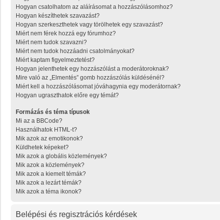
Hogyan csatolhatom az aláírásomat a hozzászólásomhoz?
Hogyan készíthetek szavazást?
Hogyan szerkeszthetek vagy törölhetek egy szavazást?
Miért nem férek hozzá egy fórumhoz?
Miért nem tudok szavazni?
Miért nem tudok hozzáadni csatolmányokat?
Miért kaptam figyelmeztetést?
Hogyan jelenthetek egy hozzászólást a moderátoroknak?
Mire való az „Elmentés” gomb hozzászólás küldésénél?
Miért kell a hozzászólásomat jóváhagynia egy moderátornak?
Hogyan ugraszthatok előre egy témát?
Formázás és téma típusok
Mi az a BBCode?
Használhatok HTML-t?
Mik azok az emotikonok?
Küldhetek képeket?
Mik azok a globális közlemények?
Mik azok a közlemények?
Mik azok a kiemelt témák?
Mik azok a lezárt témák?
Mik azok a téma ikonok?
Belépési és regisztrációs kérdések