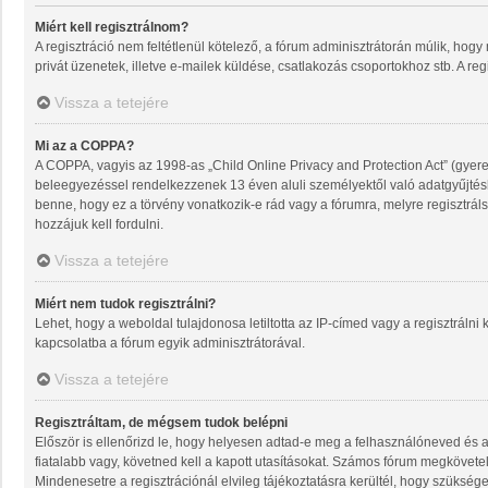
Miért kell regisztrálnom?
A regisztráció nem feltétlenül kötelező, a fórum adminisztrátorán múlik, ho
privát üzenetek, illetve e-mailek küldése, csatlakozás csoportokhoz stb. A re
Vissza a tetejére
Mi az a COPPA?
A COPPA, vagyis az 1998-as „Child Online Privacy and Protection Act” (gyere
beleegyezéssel rendelkezzenek 13 éven aluli személyektől való adatgyűjté
benne, hogy ez a törvény vonatkozik-e rád vagy a fórumra, melyre regisztrálsz
hozzájuk kell fordulni.
Vissza a tetejére
Miért nem tudok regisztrálni?
Lehet, hogy a weboldal tulajdonosa letiltotta az IP-címed vagy a regisztrálni k
kapcsolatba a fórum egyik adminisztrátorával.
Vissza a tetejére
Regisztráltam, de mégsem tudok belépni
Először is ellenőrizd le, hogy helyesen adtad-e meg a felhasználóneved és 
fiatalabb vagy, követned kell a kapott utasításokat. Számos fórum megkövetel
Mindenesetre a regisztrációnál elvileg tájékoztatásra kerültél, hogy szüksége