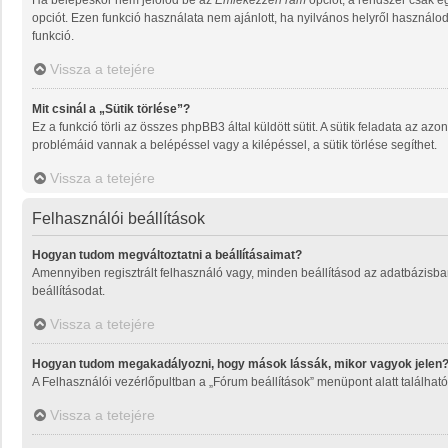
Ha belépéskor nem jelölöd be az
Emlékezzen rám
opciót, a rendszer csak e
opciót. Ezen funkció használata nem ajánlott, ha nyilvános helyről használo
funkció.
Vissza a tetejére
Mit csinál a „Sütik törlése”?
Ez a funkció törli az összes phpBB3 által küldött sütit. A sütik feladata az a
problémáid vannak a belépéssel vagy a kilépéssel, a sütik törlése segíthet.
Vissza a tetejére
Felhasználói beállítások
Hogyan tudom megváltoztatni a beállításaimat?
Amennyiben regisztrált felhasználó vagy, minden beállításod az adatbázisban
beállításodat.
Vissza a tetejére
Hogyan tudom megakadályozni, hogy mások lássák, mikor vagyok jelen
A Felhasználói vezérlőpultban a „Fórum beállítások” menüpont alatt található a
Vissza a tetejére