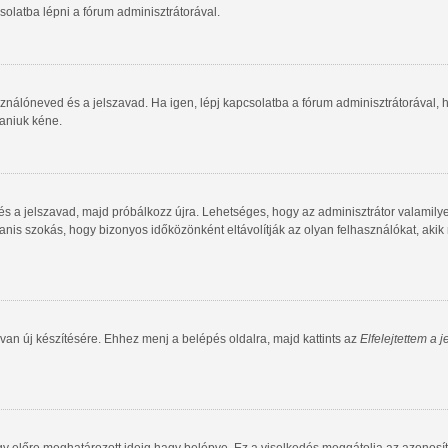
olatba lépni a fórum adminisztrátorával.
ználóneved és a jelszavad. Ha igen, lépj kapcsolatba a fórum adminisztrátorával, ho
taniuk kéne.
 és a jelszavad, majd próbálkozz újra. Lehetséges, hogy az adminisztrátor valamilye
is szokás, hogy bizonyos időközönként eltávolítják az olyan felhasználókat, akik
van új készítésére. Ehhez menj a belépés oldalra, majd kattints az
Elfelejtettem a 