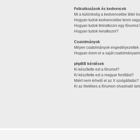
Feliratkozások és kedvencek
Mi a különbség a kedvencekbe tétel és 
Hogyan tudok kedvencekbe tenni vagy 
Hogyan tudok feliratkozni egy fórumra
Hogyan tudok leiratkozni?
Csatolmányok
Milyen csatolmányok engedélyezettek
Hogyan érem el a saját csatolmányaim
phpBB kérdések
Ki készítette ezt a fórumot?
Ki készítette ezt a magyar fordítást?
Miért nem érhető el az X szolgáltatás?
Ki az illetékes a fórumon olvasható ta