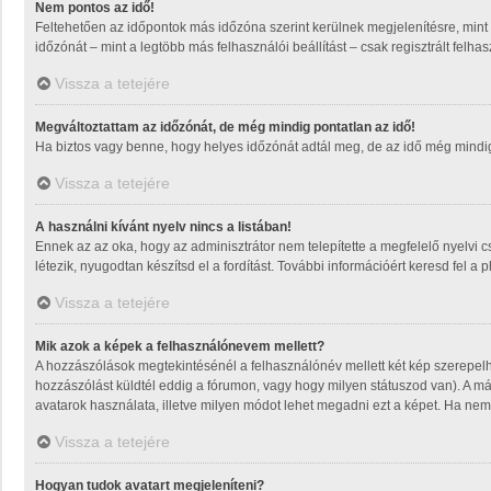
Nem pontos az idő!
Feltehetően az időpontok más időzóna szerint kerülnek megjelenítésre, mint
időzónát – mint a legtöbb más felhasználói beállítást – csak regisztrált felh
Vissza a tetejére
Megváltoztattam az időzónát, de még mindig pontatlan az idő!
Ha biztos vagy benne, hogy helyes időzónát adtál meg, de az idő még mindig m
Vissza a tetejére
A használni kívánt nyelv nincs a listában!
Ennek az az oka, hogy az adminisztrátor nem telepítette a megfelelő nyelvi 
létezik, nyugodtan készítsd el a fordítást. További információért keresd fel a 
Vissza a tetejére
Mik azok a képek a felhasználónevem mellett?
A hozzászólások megtekintésénél a felhasználónév mellett két kép szerepel
hozzászólást küldtél eddig a fórumon, vagy hogy milyen státuszod van). A má
avatarok használata, illetve milyen módot lehet megadni ezt a képet. Ha nem t
Vissza a tetejére
Hogyan tudok avatart megjeleníteni?