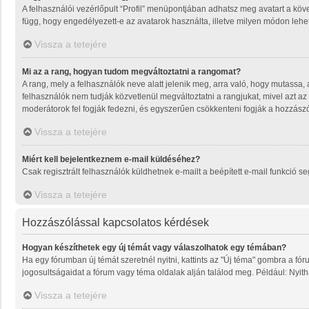
A felhasználói vezérlőpult “Profil” menüpontjában adhatsz meg avatart a köve
függ, hogy engedélyezett-e az avatarok használta, illetve milyen módon lehet 
Vissza a tetejére
Mi az a rang, hogyan tudom megváltoztatni a rangomat?
A rang, mely a felhasználók neve alatt jelenik meg, arra való, hogy mutassa
felhasználók nem tudják közvetlenül megváltoztatni a rangjukat, mivel azt az
moderátorok fel fogják fedezni, és egyszerűen csökkenteni fogják a hozzász
Vissza a tetejére
Miért kell bejelentkeznem e-mail küldéséhez?
Csak regisztrált felhasználók küldhetnek e-mailt a beépített e-mail funkció 
Vissza a tetejére
Hozzászólással kapcsolatos kérdések
Hogyan készíthetek egy új témát vagy válaszolhatok egy témában?
Ha egy fórumban új témát szeretnél nyitni, kattints az "Új téma" gombra a f
jogosultságaidat a fórum vagy téma oldalak alján találod meg. Például: Nyit
Vissza a tetejére