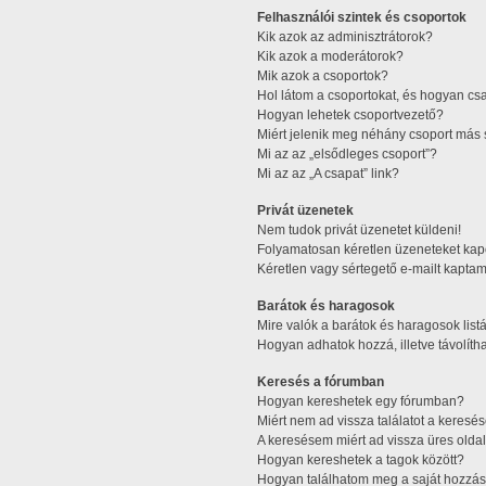
Felhasználói szintek és csoportok
Kik azok az adminisztrátorok?
Kik azok a moderátorok?
Mik azok a csoportok?
Hol látom a csoportokat, és hogyan cs
Hogyan lehetek csoportvezető?
Miért jelenik meg néhány csoport más 
Mi az az „elsődleges csoport”?
Mi az az „A csapat” link?
Privát üzenetek
Nem tudok privát üzenetet küldeni!
Folyamatosan kéretlen üzeneteket kap
Kéretlen vagy sértegető e-mailt kaptam 
Barátok és haragosok
Mire valók a barátok és haragosok list
Hogyan adhatok hozzá, illetve távolítha
Keresés a fórumban
Hogyan kereshetek egy fórumban?
Miért nem ad vissza találatot a keres
A keresésem miért ad vissza üres oldal
Hogyan kereshetek a tagok között?
Hogyan találhatom meg a saját hozzás