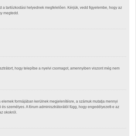
d a tartózkodási helyednek megfelelően. Kérjük, vedd figyelembe, hogy az
ogy megtedd.
isztrátort, hogy telepítse a nyelvi csomagot, amennyiben viszont még nem
ás elemek formájában kerülnek megjelenítésre, a számuk mutatja mennyi
 és személyes. A fórum adminisztrátorától függ, hogy engedélyezett-e az
az okokról.