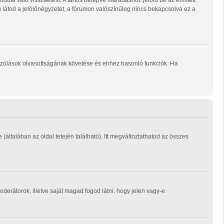
ddal való visszaélést. A tartós belépve maradáshoz jelöld be az említett
m látod a jelölőnégyzetet, a fórumon valószínűleg nincs bekapcsolva ez a
ozzászólások olvasottságának követése és ehhez hasonló funkciók. Ha
e (általában az oldal tetején található). Itt megváltoztathatod az összes
moderátorok, illetve saját magad fogod látni, hogy jelen vagy-e.