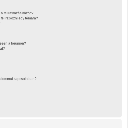
a feliratkozás között?
feliratkozni egy témára?
?
 ezen a fórumon?
at?
rtalommal kapcsolatban?