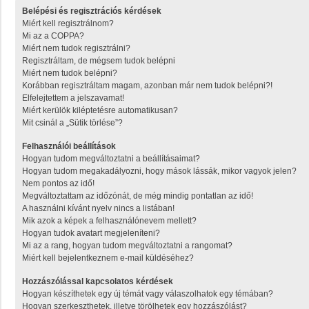
Belépési és regisztrációs kérdések
Miért kell regisztrálnom?
Mi az a COPPA?
Miért nem tudok regisztrálni?
Regisztráltam, de mégsem tudok belépni
Miért nem tudok belépni?
Korábban regisztráltam magam, azonban már nem tudok belépni?!
Elfelejtettem a jelszavamat!
Miért kerülök kiléptetésre automatikusan?
Mit csinál a „Sütik törlése”?
Felhasználói beállítások
Hogyan tudom megváltoztatni a beállításaimat?
Hogyan tudom megakadályozni, hogy mások lássák, mikor vagyok jelen?
Nem pontos az idő!
Megváltoztattam az időzónát, de még mindig pontatlan az idő!
A használni kívánt nyelv nincs a listában!
Mik azok a képek a felhasználónevem mellett?
Hogyan tudok avatart megjeleníteni?
Mi az a rang, hogyan tudom megváltoztatni a rangomat?
Miért kell bejelentkeznem e-mail küldéséhez?
Hozzászólással kapcsolatos kérdések
Hogyan készíthetek egy új témát vagy válaszolhatok egy témában?
Hogyan szerkeszthetek, illetve törölhetek egy hozzászólást?