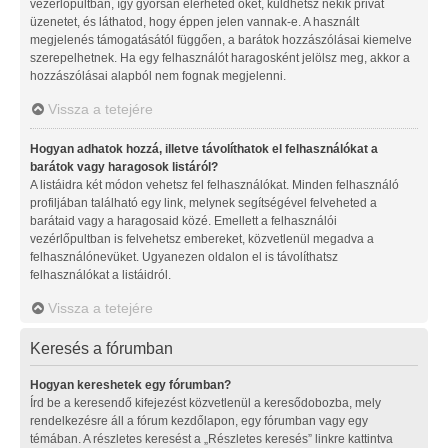
vezérlőpultban, így gyorsan elérheted őket, küldhetsz nekik privát
üzenetet, és láthatod, hogy éppen jelen vannak-e. A használt
megjelenés támogatásától függően, a barátok hozzászólásai kiemelve
szerepelhetnek. Ha egy felhasználót haragosként jelölsz meg, akkor a
hozzászólásai alapból nem fognak megjelenni.
Vissza a tetejére
Hogyan adhatok hozzá, illetve távolíthatok el felhasználókat a
barátok vagy haragosok listáról?
A listáidra két módon vehetsz fel felhasználókat. Minden felhasználó
profiljában található egy link, melynek segítségével felveheted a
barátaid vagy a haragosaid közé. Emellett a felhasználói
vezérlőpultban is felvehetsz embereket, közvetlenül megadva a
felhasználónevüket. Ugyanezen oldalon el is távolíthatsz
felhasználókat a listáidról.
Vissza a tetejére
Keresés a fórumban
Hogyan kereshetek egy fórumban?
Írd be a keresendő kifejezést közvetlenül a keresődobozba, mely
rendelkezésre áll a fórum kezdőlapon, egy fórumban vagy egy
témában. A részletes keresést a „Részletes keresés” linkre kattintva