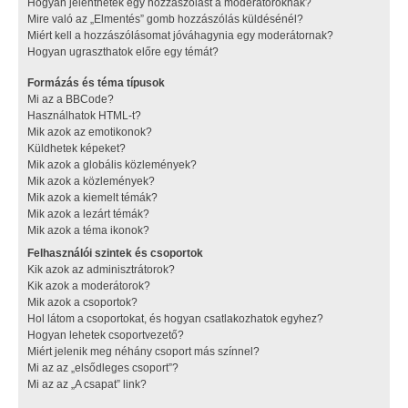
Hogyan jelenthetek egy hozzászólást a moderátoroknak?
Mire való az „Elmentés” gomb hozzászólás küldésénél?
Miért kell a hozzászólásomat jóváhagynia egy moderátornak?
Hogyan ugraszthatok előre egy témát?
Formázás és téma típusok
Mi az a BBCode?
Használhatok HTML-t?
Mik azok az emotikonok?
Küldhetek képeket?
Mik azok a globális közlemények?
Mik azok a közlemények?
Mik azok a kiemelt témák?
Mik azok a lezárt témák?
Mik azok a téma ikonok?
Felhasználói szintek és csoportok
Kik azok az adminisztrátorok?
Kik azok a moderátorok?
Mik azok a csoportok?
Hol látom a csoportokat, és hogyan csatlakozhatok egyhez?
Hogyan lehetek csoportvezető?
Miért jelenik meg néhány csoport más színnel?
Mi az az „elsődleges csoport”?
Mi az az „A csapat” link?