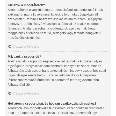
Kik azok a moderátorok?
A moderátorok olyan különleges jogosultságokkal rendelkező tagok,
akik napról napra figyelemmel követik a fórumokat. Jogukban áll
szerkeszteni, törölni a hozzászólásokat, valamint lezárni, megnyitni,
áthelyezni, törölni és szétválasztani a témákat az általuk moderált
fórumban. Általánosságban a moderátorok azért vannak, hogy
meggátolják a témába nem illő, sértegető vagy támadó hangvételű
hozzászólások küldését.
Vissza a tetejére
Mik azok a csoportok?
A felhasználói csoportok segítségével felosztható a közösség olyan
egységekre, melyeket az adminisztrátor könnyen kezelhet. Minden
felhasználó több csoportba is tartozhat, és mindegyik csoporthoz saját
jogosultságok rendelhetők. Ezzel az adminisztrátor könnyedén
létrehozhat zártkörű fórumokat, moderátorrá tehet egyszerre több
felhasználót stb.
Vissza a tetejére
Hol látom a csoportokat, és hogyan csatlakozhatok egyhez?
A fórumon lévő csoportokat a felhasználói vezérlőpultban tekintheted
meg a „Csoportok” linkre kattintva. Ha csatlakozni szeretnél egy