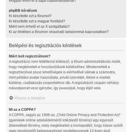
Hogyan érem el a saját csatolmányaimat?
phpBB kérdések
Ki készítette ezt a fórumot?
Ki készítette ezt a magyar fordítást?
Miért nem érhető el az X szolgáltatás?
Ki az illetékes a fórumon olvasható tartalommal kapcsolatban?
Belépési és regisztrációs kérdések
Miért kell regisztrálnom?
A regisztráció nem feltétlenül kötelező, a fórum adminisztrátorán múlik,
hogy megköveteli-e hozzászólások küldéséhez. Mindemellett a
regisztrációval plusz lehetőségek is elérhetővé válnak a számodra,
mint például avatar használata, privát üzenetek, illetve e-mailek
küldése, csatlakozás csoportokhoz stb. A regisztráció csupán néhány
másodpercet vesz igénybe, így javasoljuk, hogy éljél vele.
Vissza a tetejére
Mi az a COPPA?
A COPPA, vagyis az 1998-as „Child Online Privacy and Protection Act”
(gyerekek online adatvédelméről intézkedő törvény) egy egyesült
államokbeli törvény, mely megköveteli a honlapoktól, hogy írásos szülői
vagy gondviselői beleegyezéssel rendelkezzenek 13 éven aluli