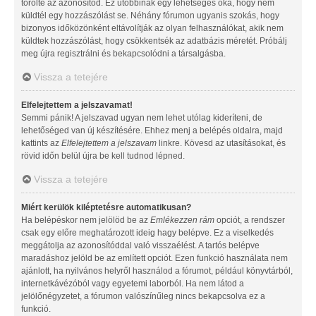
törölte az azonosítód. Ez utóbbinak egy lehetséges oka, hogy nem
küldtél egy hozzászólást se. Néhány fórumon ugyanis szokás, hogy
bizonyos időközönként eltávolítják az olyan felhasználókat, akik nem
küldtek hozzászólást, hogy csökkentsék az adatbázis méretét. Próbálj
meg újra regisztrálni és bekapcsolódni a társalgásba.
Vissza a tetejére
Elfelejtettem a jelszavamat!
Semmi pánik! A jelszavad ugyan nem lehet utólag kideríteni, de
lehetőséged van új készítésére. Ehhez menj a belépés oldalra, majd
kattints az
Elfelejtettem a jelszavam
linkre. Kövesd az utasításokat, és
rövid időn belül újra be kell tudnod lépned.
Vissza a tetejére
Miért kerülök kiléptetésre automatikusan?
Ha belépéskor nem jelölöd be az
Emlékezzen rám
opciót, a rendszer
csak egy előre meghatározott ideig hagy belépve. Ez a viselkedés
meggátolja az azonosítóddal való visszaélést. A tartós belépve
maradáshoz jelöld be az említett opciót. Ezen funkció használata nem
ajánlott, ha nyilvános helyről használod a fórumot, például könyvtárból,
internetkávézóból vagy egyetemi laborból. Ha nem látod a
jelölőnégyzetet, a fórumon valószínűleg nincs bekapcsolva ez a
funkció.