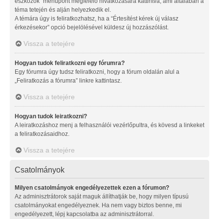
eszközök” menüpont megfelelő hivatkozására kattintva, ami általában a
téma tetején és alján helyezkedik el.
A témára úgy is feliratkozhatsz, ha a “Értesítést kérek új válasz
érkezésekor” opció bejelölésével küldesz új hozzászólást.
Vissza a tetejére
Hogyan tudok feliratkozni egy fórumra?
Egy fórumra úgy tudsz feliratkozni, hogy a fórum oldalán alul a
„Feliratkozás a fórumra” linkre kattintasz.
Vissza a tetejére
Hogyan tudok leiratkozni?
A leiratkozáshoz menj a felhasználói vezérlőpultra, és kövesd a linkeket
a feliratkozásaidhoz.
Vissza a tetejére
Csatolmányok
Milyen csatolmányok engedélyezettek ezen a fórumon?
Az adminisztrátorok saját maguk állíthatják be, hogy milyen típusú
csatolmányokat engedélyeznek. Ha nem vagy biztos benne, mi
engedélyezett, lépj kapcsolatba az adminisztrátorral.