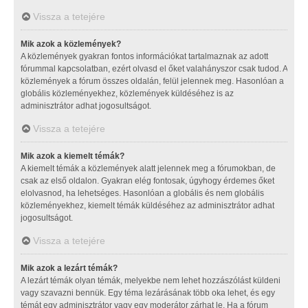
Vissza a tetejére
Mik azok a közlemények?
A közlemények gyakran fontos információkat tartalmaznak az adott
fórummal kapcsolatban, ezért olvasd el őket valahányszor csak tudod. A
közlemények a fórum összes oldalán, felül jelennek meg. Hasonlóan a
globális közleményekhez, közlemények küldéséhez is az
adminisztrátor adhat jogosultságot.
Vissza a tetejére
Mik azok a kiemelt témák?
A kiemelt témák a közlemények alatt jelennek meg a fórumokban, de
csak az első oldalon. Gyakran elég fontosak, úgyhogy érdemes őket
elolvasnod, ha lehetséges. Hasonlóan a globális és nem globális
közleményekhez, kiemelt témák küldéséhez az adminisztrátor adhat
jogosultságot.
Vissza a tetejére
Mik azok a lezárt témák?
A lezárt témák olyan témák, melyekbe nem lehet hozzászólást küldeni
vagy szavazni bennük. Egy téma lezárásának több oka lehet, és egy
témát egy adminisztrátor vagy egy moderátor zárhat le. Ha a fórum