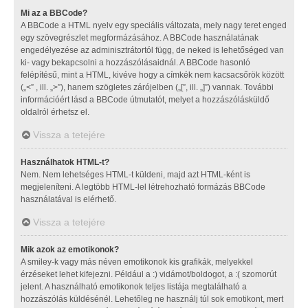
Mi az a BBCode?
A BBCode a HTML nyelv egy speciális változata, mely nagy teret enged
egy szövegrészlet megformázásához. A BBCode használatának
engedélyezése az adminisztrátortól függ, de neked is lehetőséged van
ki- vagy bekapcsolni a hozzászólásaidnál. A BBCode hasonló
felépítésű, mint a HTML, kivéve hogy a címkék nem kacsacsőrök között
(„<” , ill. „>”), hanem szögletes zárójelben („[”, ill. „]”) vannak. További
információért lásd a BBCode útmutatót, melyet a hozzászólásküldő
oldalról érhetsz el.
Vissza a tetejére
Használhatok HTML-t?
Nem. Nem lehetséges HTML-t küldeni, majd azt HTML-ként is
megjeleníteni. A legtöbb HTML-lel létrehozható formázás BBCode
használatával is elérhető.
Vissza a tetejére
Mik azok az emotikonok?
A smiley-k vagy más néven emotikonok kis grafikák, melyekkel
érzéseket lehet kifejezni. Például a :) vidámot/boldogot, a :( szomorút
jelent. A használható emotikonok teljes listája megtalálható a
hozzászólás küldésénél. Lehetőleg ne használj túl sok emotikont, mert