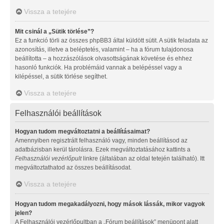
Vissza a tetejére
Mit csinál a „Sütik törlése”?
Ez a funkció törli az összes phpBB3 által küldött sütit. A sütik feladata az
azonosítás, illetve a beléptetés, valamint – ha a fórum tulajdonosa
beállította – a hozzászólások olvasottságának követése és ehhez
hasonló funkciók. Ha problémáid vannak a belépéssel vagy a
kilépéssel, a sütik törlése segíthet.
Vissza a tetejére
Felhasználói beállítások
Hogyan tudom megváltoztatni a beállításaimat?
Amennyiben regisztrált felhasználó vagy, minden beállításod az
adatbázisban kerül tárolásra. Ezek megváltoztatásához kattints a
Felhasználói vezérlőpult
linkre (általában az oldal tetején található). Itt
megváltoztathatod az összes beállításodat.
Vissza a tetejére
Hogyan tudom megakadályozni, hogy mások lássák, mikor vagyok
jelen?
A Felhasználói vezérlőpultban a „Fórum beállítások” menüpont alatt