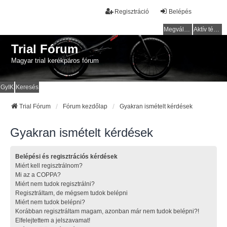
Regisztráció
Belépés
Megválaszolatlan témák
Aktív témák
Trial Fórum
Magyar trial kerékpáros fórum
GyIK
Keresés
Trial Fórum
Fórum kezdőlap
Gyakran ismételt kérdések
Gyakran ismételt kérdések
Belépési és regisztrációs kérdések
Miért kell regisztrálnom?
Mi az a COPPA?
Miért nem tudok regisztrálni?
Regisztráltam, de mégsem tudok belépni
Miért nem tudok belépni?
Korábban regisztráltam magam, azonban már nem tudok belépni?!
Elfelejtettem a jelszavamat!