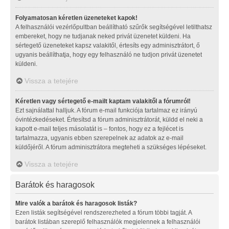
Folyamatosan kéretlen üzeneteket kapok!
A felhasználói vezérlőpultban beállítható szűrők segítségével letilthatsz
embereket, hogy ne tudjanak neked privát üzenetet küldeni. Ha
sértegető üzeneteket kapsz valakitől, értesíts egy adminisztrátort, ő
ugyanis beállíthatja, hogy egy felhasználó ne tudjon privát üzenetet
küldeni.
Vissza a tetejére
Kéretlen vagy sértegető e-mailt kaptam valakitől a fórumról!
Ezt sajnálattal halljuk. A fórum e-mail funkciója tartalmaz ez irányú
óvintézkedéseket. Értesítsd a fórum adminisztrátorát, küldd el neki a
kapott e-mail teljes másolatát is – fontos, hogy ez a fejlécet is
tartalmazza, ugyanis ebben szerepelnek az adatok az e-mail
küldőjéről. A fórum adminisztrátora megteheti a szükséges lépéseket.
Vissza a tetejére
Barátok és haragosok
Mire valók a barátok és haragosok listák?
Ezen listák segítségével rendszerezheted a fórum többi tagját. A
barátok listában szereplő felhasználók megjelennek a felhasználói