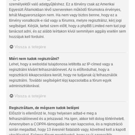
személyektől való adatgyűjtéshez. Ez a törvény csak az Amerikai
Egyesült Államokban lévő szervereken működő fórumokra érvényes,
tehát Magyarországon nem. Ha nem vagy biztos benne, hogy ez a
törvény vonatkozik-e rád vagy a fórumra, melyre regisztrálsz, kérj jogi
segítséget. Kérjük, tartsd szem előtt, hogy a phpBB Limited nem tud jogi
tanácsot adni, és az alább leírtakon kívül semmilyen aggály esetén sem
hozzájuk kell fordulni.
Vissza a tetejére
Miért nem tudok regisztrálni?
Lehet, hogy a weboldal tulajdonosa letiltotta az IP-címed vagy a
regisztrálni kívánt felhasználónevet. Az is előfordulhat, hogy a
regisztráció kikapcsolásra került, hogy ne tudjanak új felhasználók
regisztrálni. További segítségért lépj kapcsolatba a fórum egyik
adminisztrátorával.
Vissza a tetejére
Regisztráltam, de mégsem tudok belépni
Először is ellenőrizd le, hogy helyesen adtad-e meg a
felhasználóneved és a jelszavad. Ha igen, akkor két dolog történhetett.
Amennyiben a COPPA-támogatás be van kapcsolva, és a regisztráció
során megadtad, hogy 13 évesnél fiatalabb vagy, követned kell a kapott
utasításokat. Számos fórum megköveteli, hogy az új azonosítók