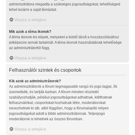
adminisztrátora megadta a szükséges jogosultságokat, lehetőséged
lehet lezárni a saját témáidat.
Vissza a tetejére
Mik azok a téma ikonok?
A téma ikonok kis képek, melyeket a küldő társít a hozzászólásához
jelképezve annak tartalmát. A téma ikonok használatának lehetősége
az adminisztrátortól függ.
Vissza a tetejére
Felhasználói szintek és csoportok
Kik azok az adminisztrátorok?
Az adminisztrátorok a fórum legmagasabb rangú és jogú tagjai, ők
üzemeltetik, és tartják karban. A fórum minden részletét
szabályozhatják, például jogosultságokat adhatnak, kitilthatnak
felhasználókat, csoportokat hozhatnak létre, moderátorokat
nevezhetnek ki stb. attól függően, hogy a fórumalapító milyen
jogosultságokat adott a többi adminisztrátornak. Teljesjogú
moderátorok is lehetnek az összes fórumban.
Vissza a tetejére