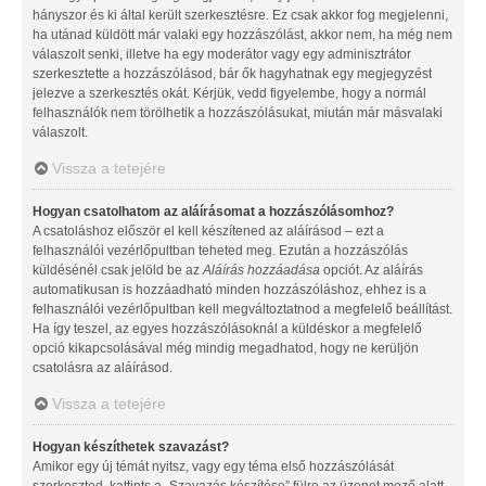
hányszor és ki által került szerkesztésre. Ez csak akkor fog megjelenni,
ha utánad küldött már valaki egy hozzászólást, akkor nem, ha még nem
válaszolt senki, illetve ha egy moderátor vagy egy adminisztrátor
szerkesztette a hozzászólásod, bár ők hagyhatnak egy megjegyzést
jelezve a szerkesztés okát. Kérjük, vedd figyelembe, hogy a normál
felhasználók nem törölhetik a hozzászólásukat, miután már másvalaki
válaszolt.
Vissza a tetejére
Hogyan csatolhatom az aláírásomat a hozzászólásomhoz?
A csatoláshoz először el kell készítened az aláírásod – ezt a
felhasználói vezérlőpultban teheted meg. Ezután a hozzászólás
küldésénél csak jelöld be az
Aláírás hozzáadása
opciót. Az aláírás
automatikusan is hozzáadható minden hozzászóláshoz, ehhez is a
felhasználói vezérlőpultban kell megváltoztatnod a megfelelő beállítást.
Ha így teszel, az egyes hozzászólásoknál a küldéskor a megfelelő
opció kikapcsolásával még mindig megadhatod, hogy ne kerüljön
csatolásra az aláírásod.
Vissza a tetejére
Hogyan készíthetek szavazást?
Amikor egy új témát nyitsz, vagy egy téma első hozzászólását
szerkeszted, kattints a „Szavazás készítése” fülre az üzenet mező alatt.