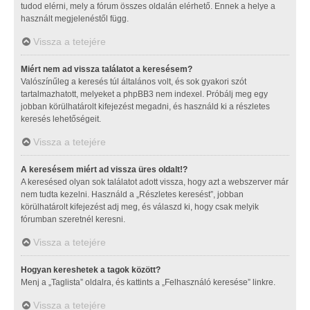
tudod elérni, mely a fórum összes oldalán elérhető. Ennek a helye a
használt megjelenéstől függ.
Vissza a tetejére
Miért nem ad vissza találatot a keresésem?
Valószínűleg a keresés túl általános volt, és sok gyakori szót
tartalmazhatott, melyeket a phpBB3 nem indexel. Próbálj meg egy
jobban körülhatárolt kifejezést megadni, és használd ki a részletes
keresés lehetőségeit.
Vissza a tetejére
A keresésem miért ad vissza üres oldalt!?
A keresésed olyan sok találatot adott vissza, hogy azt a webszerver már
nem tudta kezelni. Használd a „Részletes keresést”, jobban
körülhatárolt kifejezést adj meg, és válaszd ki, hogy csak melyik
fórumban szeretnél keresni.
Vissza a tetejére
Hogyan kereshetek a tagok között?
Menj a „Taglista” oldalra, és kattints a „Felhasználó keresése” linkre.
Vissza a tetejére