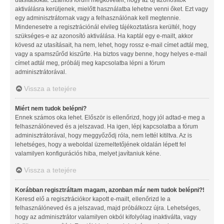
aktiválásra kerüljenek, mielőtt használatba lehetne venni őket. Ezt vagy
egy adminisztrátornak vagy a felhasználónak kell megtennie.
Mindenesetre a regisztrációnál elvileg tájékoztatásra kerültél, hogy
szükséges-e az azonosító aktiválása. Ha kaptál egy e-mailt, akkor
kövesd az utasításait, ha nem, lehet, hogy rossz e-mail címet adtál meg,
vagy a spamszűrőd kiszűrte. Ha biztos vagy benne, hogy helyes e-mail
címet adtál meg, próbálj meg kapcsolatba lépni a fórum
adminisztrátorával.
Vissza a tetejére
Miért nem tudok belépni?
Ennek számos oka lehet. Először is ellenőrizd, hogy jól adtad-e meg a
felhasználóneved és a jelszavad. Ha igen, lépj kapcsolatba a fórum
adminisztrátorával, hogy meggyőződj róla, nem lettél kitiltva. Az is
lehetséges, hogy a weboldal üzemeltetőjének oldalán lépett fel
valamilyen konfigurációs hiba, melyet javítaniuk kéne.
Vissza a tetejére
Korábban regisztráltam magam, azonban már nem tudok belépni?!
Keresd elő a regisztrációkor kapott e-mailt, ellenőrizd le a
felhasználóneved és a jelszavad, majd próbálkozz újra. Lehetséges,
hogy az adminisztrátor valamilyen okból kifolyólag inaktiválta, vagy