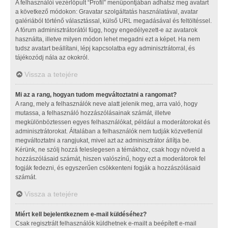
A felhasználói vezérlőpult “Profil” menüpontjában adhatsz meg avatart
a következő módokon: Gravatar szolgáltatás használatával, avatar
galériából történő választással, külső URL megadásával és feltöltéssel.
A fórum adminisztrátorától függ, hogy engedélyezett-e az avatarok
használta, illetve milyen módon lehet megadni ezt a képet. Ha nem
tudsz avatart beállítani, lépj kapcsolatba egy adminisztrátorral, és
tájékozódj nála az okokról.
Vissza a tetejére
Mi az a rang, hogyan tudom megváltoztatni a rangomat?
A rang, mely a felhasználók neve alatt jelenik meg, arra való, hogy
mutassa, a felhasználó hozzászólásainak számát, illetve
megkülönböztessen egyes felhasználókat, például a moderátorokat és
adminisztrátorokat. Általában a felhasználók nem tudják közvetlenül
megváltoztatni a rangjukat, mivel azt az adminisztrátor állítja be.
Kérünk, ne szólj hozzá feleslegesen a témákhoz, csak hogy növeld a
hozzászólásaid számát, hiszen valószínű, hogy ezt a moderátorok fel
fogják fedezni, és egyszerűen csökkenteni fogják a hozzászólásaid
számát.
Vissza a tetejére
Miért kell bejelentkeznem e-mail küldéséhez?
Csak regisztrált felhasználók küldhetnek e-mailt a beépített e-mail