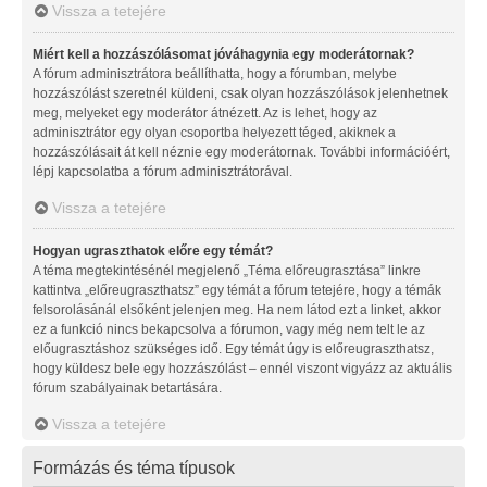
Vissza a tetejére
Miért kell a hozzászólásomat jóváhagynia egy moderátornak?
A fórum adminisztrátora beállíthatta, hogy a fórumban, melybe
hozzászólást szeretnél küldeni, csak olyan hozzászólások jelenhetnek
meg, melyeket egy moderátor átnézett. Az is lehet, hogy az
adminisztrátor egy olyan csoportba helyezett téged, akiknek a
hozzászólásait át kell néznie egy moderátornak. További információért,
lépj kapcsolatba a fórum adminisztrátorával.
Vissza a tetejére
Hogyan ugraszthatok előre egy témát?
A téma megtekintésénél megjelenő „Téma előreugrasztása” linkre
kattintva „előreugraszthatsz” egy témát a fórum tetejére, hogy a témák
felsorolásánál elsőként jelenjen meg. Ha nem látod ezt a linket, akkor
ez a funkció nincs bekapcsolva a fórumon, vagy még nem telt le az
előugrasztáshoz szükséges idő. Egy témát úgy is előreugraszthatsz,
hogy küldesz bele egy hozzászólást – ennél viszont vigyázz az aktuális
fórum szabályainak betartására.
Vissza a tetejére
Formázás és téma típusok