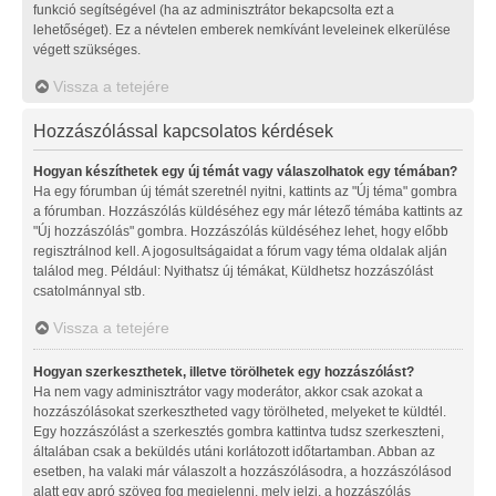
funkció segítségével (ha az adminisztrátor bekapcsolta ezt a
lehetőséget). Ez a névtelen emberek nemkívánt leveleinek elkerülése
végett szükséges.
Vissza a tetejére
Hozzászólással kapcsolatos kérdések
Hogyan készíthetek egy új témát vagy válaszolhatok egy témában?
Ha egy fórumban új témát szeretnél nyitni, kattints az "Új téma" gombra
a fórumban. Hozzászólás küldéséhez egy már létező témába kattints az
"Új hozzászólás" gombra. Hozzászólás küldéséhez lehet, hogy előbb
regisztrálnod kell. A jogosultságaidat a fórum vagy téma oldalak alján
találod meg. Például: Nyithatsz új témákat, Küldhetsz hozzászólást
csatolmánnyal stb.
Vissza a tetejére
Hogyan szerkeszthetek, illetve törölhetek egy hozzászólást?
Ha nem vagy adminisztrátor vagy moderátor, akkor csak azokat a
hozzászólásokat szerkesztheted vagy törölheted, melyeket te küldtél.
Egy hozzászólást a szerkesztés gombra kattintva tudsz szerkeszteni,
általában csak a beküldés utáni korlátozott időtartamban. Abban az
esetben, ha valaki már válaszolt a hozzászólásodra, a hozzászólásod
alatt egy apró szöveg fog megjelenni, mely jelzi, a hozzászólás