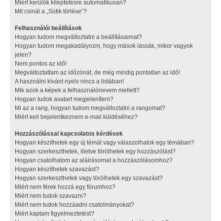
Miért kerülök kiléptetésre automatikusan?
Mit csinál a „Sütik törlése”?
Felhasználói beállítások
Hogyan tudom megváltoztatni a beállításaimat?
Hogyan tudom megakadályozni, hogy mások lássák, mikor vagyok
jelen?
Nem pontos az idő!
Megváltoztattam az időzónát, de még mindig pontatlan az idő!
A használni kívánt nyelv nincs a listában!
Mik azok a képek a felhasználónevem mellett?
Hogyan tudok avatart megjeleníteni?
Mi az a rang, hogyan tudom megváltoztatni a rangomat?
Miért kell bejelentkeznem e-mail küldéséhez?
Hozzászólással kapcsolatos kérdések
Hogyan készíthetek egy új témát vagy válaszolhatok egy témában?
Hogyan szerkeszthetek, illetve törölhetek egy hozzászólást?
Hogyan csatolhatom az aláírásomat a hozzászólásomhoz?
Hogyan készíthetek szavazást?
Hogyan szerkeszthetek vagy törölhetek egy szavazást?
Miért nem férek hozzá egy fórumhoz?
Miért nem tudok szavazni?
Miért nem tudok hozzáadni csatolmányokat?
Miért kaptam figyelmeztetést?