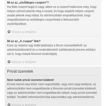
Mi az az „elsődleges csoport”?
Ha több csoport tagja is vagy, akkor ez a csoport határozza meg, hogy
milyen színnel jelenik meg a neved, és hogy alapból milyen csoport
avatar jelenik meg nálad. Az adminisztrátor engedélyezheti, hogy
megváltoztasd az elsődleges csoportodat a felhasználói
vezérlőpultban.
Vissza a tetejére
Mi az az „A csapat” link?
Ezen az oldalon egy listát találhatsz a fórum üzemeltetőiről: az
adminisztrátorokról és a moderátorokról (utóbbiaknál jelezve például
azt is, hogy melyik fórumot moderálják).
Vissza a tetejére
Privát üzenetek
Nem tudok privát üzenetet küldeni!
Ennek három oka lehet: nem regisztráltál, vagy nem vagy belépve; az
adminisztrátor nem engedélyezte a fórumon privát üzenetek küldését;
vagy az adminisztrátor nem engedélyezte neked, hogy privát üzenetet
küldjél. További információért lépj kapcsolatba egy adminisztrátorral.
Vissza a tetejére