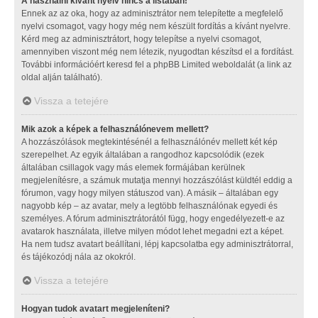
A használni kívánt nyelv nincs a listában!
Ennek az az oka, hogy az adminisztrátor nem telepítette a megfelelő
nyelvi csomagot, vagy hogy még nem készült fordítás a kívánt nyelvre.
Kérd meg az adminisztrátort, hogy telepítse a nyelvi csomagot,
amennyiben viszont még nem létezik, nyugodtan készítsd el a fordítást.
További információért keresd fel a phpBB Limited weboldalát (a link az
oldal alján található).
Vissza a tetejére
Mik azok a képek a felhasználónevem mellett?
A hozzászólások megtekintésénél a felhasználónév mellett két kép
szerepelhet. Az egyik általában a rangodhoz kapcsolódik (ezek
általában csillagok vagy más elemek formájában kerülnek
megjelenítésre, a számuk mutatja mennyi hozzászólást küldtél eddig a
fórumon, vagy hogy milyen státuszod van). A másik – általában egy
nagyobb kép – az avatar, mely a legtöbb felhasználónak egyedi és
személyes. A fórum adminisztrátorától függ, hogy engedélyezett-e az
avatarok használata, illetve milyen módot lehet megadni ezt a képet.
Ha nem tudsz avatart beállítani, lépj kapcsolatba egy adminisztrátorral,
és tájékozódj nála az okokról.
Vissza a tetejére
Hogyan tudok avatart megjeleníteni?