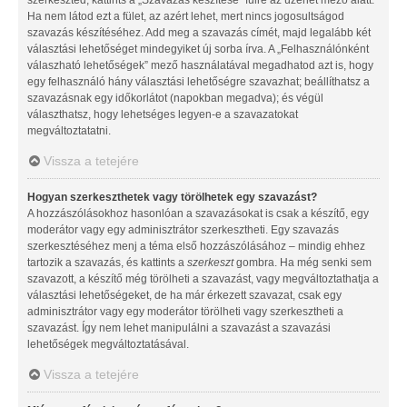
Ha nem látod ezt a fület, az azért lehet, mert nincs jogosultságod
szavazás készítéséhez. Add meg a szavazás címét, majd legalább két
választási lehetőséget mindegyiket új sorba írva. A „Felhasználónként
válaszható lehetőségek” mező használatával megadhatod azt is, hogy
egy felhasználó hány választási lehetőségre szavazhat; beállíthatsz a
szavazásnak egy időkorlátot (napokban megadva); és végül
választhatsz, hogy lehetséges legyen-e a szavazatokat
megváltoztatatni.
Vissza a tetejére
Hogyan szerkeszthetek vagy törölhetek egy szavazást?
A hozzászólásokhoz hasonlóan a szavazásokat is csak a készítő, egy
moderátor vagy egy adminisztrátor szerkesztheti. Egy szavazás
szerkesztéséhez menj a téma első hozzászólásához – mindig ehhez
tartozik a szavazás, és kattints a
szerkeszt
gombra. Ha még senki sem
szavazott, a készítő még törölheti a szavazást, vagy megváltoztathatja a
választási lehetőségeket, de ha már érkezett szavazat, csak egy
adminisztrátor vagy egy moderátor törölheti vagy szerkesztheti a
szavazást. Így nem lehet manipulálni a szavazást a szavazási
lehetőségek megváltoztatásával.
Vissza a tetejére