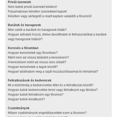
Privát üzenetek
Nem tudok privát üzenetet küldeni!
Folyamatosan kéretlen üzeneteket kapok!
Kéretlen vagy sértegető e-mailt kaptam valakitől a fórumról!
Barátok és haragosok
Mire valók a barátok és haragosok listák?
Hogyan adhatok hozzá, illetve távolíthatok el felhasználókat a barátok
vagy haragosok listáról?
Keresés a fórumban
Hogyan kereshetek egy fórumban?
Miért nem ad vissza találatot a keresésem?
A keresésem miért ad vissza üres oldalt!?
Hogyan kereshetek a tagok között?
Hogyan találhatom meg a saját hozzászólásaimat és témáimat?
Feliratkozások és kedvencek
Mi a különbség a kedvencekbe tétel és a feliratkozás között?
Hogyan tudok kedvencekbe tenni vagy feliratkozni egy témára?
Hogyan tudok feliratkozni egy fórumra?
Hogyan tudok leiratkozni?
Csatolmányok
Milyen csatolmányok engedélyezettek ezen a fórumon?