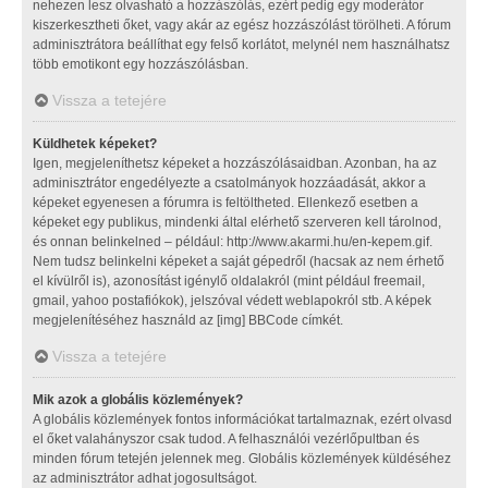
nehezen lesz olvasható a hozzászólás, ezért pedig egy moderátor
kiszerkesztheti őket, vagy akár az egész hozzászólást törölheti. A fórum
adminisztrátora beállíthat egy felső korlátot, melynél nem használhatsz
több emotikont egy hozzászólásban.
Vissza a tetejére
Küldhetek képeket?
Igen, megjeleníthetsz képeket a hozzászólásaidban. Azonban, ha az
adminisztrátor engedélyezte a csatolmányok hozzáadását, akkor a
képeket egyenesen a fórumra is feltöltheted. Ellenkező esetben a
képeket egy publikus, mindenki által elérhető szerveren kell tárolnod,
és onnan belinkelned – például: http://www.akarmi.hu/en-kepem.gif.
Nem tudsz belinkelni képeket a saját gépedről (hacsak az nem érhető
el kívülről is), azonosítást igénylő oldalakról (mint például freemail,
gmail, yahoo postafiókok), jelszóval védett weblapokról stb. A képek
megjelenítéséhez használd az [img] BBCode címkét.
Vissza a tetejére
Mik azok a globális közlemények?
A globális közlemények fontos információkat tartalmaznak, ezért olvasd
el őket valahányszor csak tudod. A felhasználói vezérlőpultban és
minden fórum tetején jelennek meg. Globális közlemények küldéséhez
az adminisztrátor adhat jogosultságot.