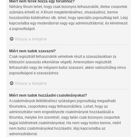
Miért nem férek hozzá egy fórumhoz?
Néhány fórum lehet, hogy csak bizonyos felhasználók, illetve csoportok
számára érhető el. A fórum megtekintéséhez, olvasásához, benne
hozzászólás küldéséhez stb. lehet, hogy speciális jogosultság kell. Lépj
kapcsolatba egy moderátorral vagy egy adminisztrátorral, és kérelmezd
a jogosultságot.
Vissza a tetejére
Miért nem tudok szavazni?
Csak regisztrált felhasználók vehetnek részt a szavazásokban (a
többszöri szavazás elkerülése végett). Amennyiben regisztrált
felhasználó vagy de mégsem tudsz szavazni, akkor valószínűleg nincs
jogosultságod a szavazáshoz.
Vissza a tetejére
Miért nem tudok hozzáadni csatolmányokat?
A csatolmányok feltöltéséhez szükséges jogosultság megadható
fórumokra, csoportokra vagy felhasználókra. Lehet, hogy az
adminisztrátor nem engedélyezte csatolmányok hozzáadását a
fórumba, melybe írni szeretnél, vagy talán csak bizonyos csoportok
tagjai küldhetnek csatolmányokat. Ha nem vagy biztos benne, miért
nem tudsz csatolmányokat hozzáadni, lépj kapcsolatba az
adminisztrátorral.