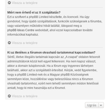
Vissza a tetejére
Miért nem érhető el az X szolgáltatás?
Ezt a szoftvert a phpBB Limited készítette, és licenceli. Ha úgy
gondolod, hogy újabb szolgáltatások, funkciók szükségesek a fórumba,
vagy valamilyen működési hibát találtál, látogasd meg a
phpBB Ideas Centre
weboldalt, ahol ezzel kapcsolatban további
információkat kaphatsz.
Vissza a tetejére
Ki az illetékes a fórumon olvasható tartalommal kapcsolatban?
Sértő, illetve illegális tartalmak kapcsán az „A csapat” oldalon felsorolt
adminisztrátorok közül kell egyet felkeresni. Ha nem kapsz választ,
akkor a domain tulajdonosát. Ha a fórum egy ingyenes tárhelyen
található, akkor azt a szolgáltatót értesítsd. Kérjük, vedd figyelembe,
hogy a phpBB Limited-nek és a Magyar phpBB Közösségnek
semmilyen köze, hozzáférése vagy beleszólása nincs a fórumon
olvasható tartalomhoz, ezért nem tehető semmilyen módon felelőssé
amiatt, hogy ki mire használja ezt a fórumot.
Vissza a tetejére
Ugrás