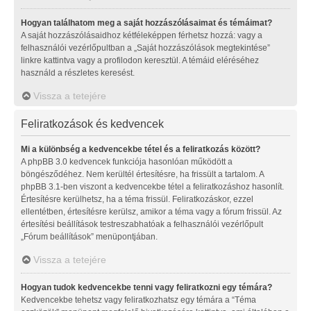
Hogyan találhatom meg a saját hozzászólásaimat és témáimat?
A saját hozzászólásaidhoz kétféleképpen férhetsz hozzá: vagy a
felhasználói vezérlőpultban a „Saját hozzászólások megtekintése”
linkre kattintva vagy a profilodon keresztül. A témáid eléréséhez
használd a részletes keresést.
Vissza a tetejére
Feliratkozások és kedvencek
Mi a különbség a kedvencekbe tétel és a feliratkozás között?
A phpBB 3.0 kedvencek funkciója hasonlóan működött a
böngésződéhez. Nem kerültél értesítésre, ha frissült a tartalom. A
phpBB 3.1-ben viszont a kedvencekbe tétel a feliratkozáshoz hasonlít.
Értesítésre kerülhetsz, ha a téma frissül. Feliratkozáskor, ezzel
ellentétben, értesítésre kerülsz, amikor a téma vagy a fórum frissül. Az
értesítési beállítások testreszabhatóak a felhasználói vezérlőpult
„Fórum beállítások” menüpontjában.
Vissza a tetejére
Hogyan tudok kedvencekbe tenni vagy feliratkozni egy témára?
Kedvencekbe tehetsz vagy feliratkozhatsz egy témára a “Téma