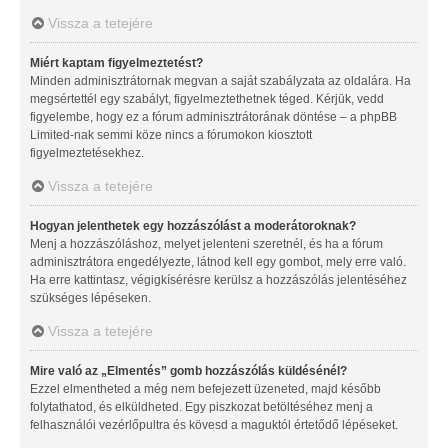
Vissza a tetejére
Miért kaptam figyelmeztetést?
Minden adminisztrátornak megvan a saját szabályzata az oldalára. Ha
megsértettél egy szabályt, figyelmeztethetnek téged. Kérjük, vedd
figyelembe, hogy ez a fórum adminisztrátorának döntése – a phpBB
Limited-nak semmi köze nincs a fórumokon kiosztott
figyelmeztetésekhez.
Vissza a tetejére
Hogyan jelenthetek egy hozzászólást a moderátoroknak?
Menj a hozzászóláshoz, melyet jelenteni szeretnél, és ha a fórum
adminisztrátora engedélyezte, látnod kell egy gombot, mely erre való.
Ha erre kattintasz, végigkísérésre kerülsz a hozzászólás jelentéséhez
szükséges lépéseken.
Vissza a tetejére
Mire való az „Elmentés” gomb hozzászólás küldésénél?
Ezzel elmentheted a még nem befejezett üzeneted, majd később
folytathatod, és elküldheted. Egy piszkozat betöltéséhez menj a
felhasználói vezérlőpultra és kövesd a maguktól értetődő lépéseket.