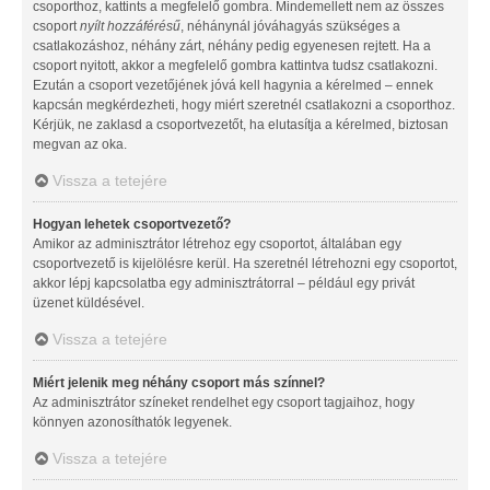
csoporthoz, kattints a megfelelő gombra. Mindemellett nem az összes
csoport
nyílt hozzáférésű
, néhánynál jóváhagyás szükséges a
csatlakozáshoz, néhány zárt, néhány pedig egyenesen rejtett. Ha a
csoport nyitott, akkor a megfelelő gombra kattintva tudsz csatlakozni.
Ezután a csoport vezetőjének jóvá kell hagynia a kérelmed – ennek
kapcsán megkérdezheti, hogy miért szeretnél csatlakozni a csoporthoz.
Kérjük, ne zaklasd a csoportvezetőt, ha elutasítja a kérelmed, biztosan
megvan az oka.
Vissza a tetejére
Hogyan lehetek csoportvezető?
Amikor az adminisztrátor létrehoz egy csoportot, általában egy
csoportvezető is kijelölésre kerül. Ha szeretnél létrehozni egy csoportot,
akkor lépj kapcsolatba egy adminisztrátorral – például egy privát
üzenet küldésével.
Vissza a tetejére
Miért jelenik meg néhány csoport más színnel?
Az adminisztrátor színeket rendelhet egy csoport tagjaihoz, hogy
könnyen azonosíthatók legyenek.
Vissza a tetejére