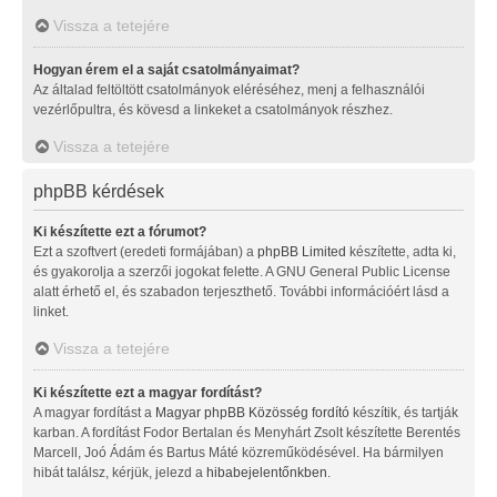
Vissza a tetejére
Hogyan érem el a saját csatolmányaimat?
Az általad feltöltött csatolmányok eléréséhez, menj a felhasználói
vezérlőpultra, és kövesd a linkeket a csatolmányok részhez.
Vissza a tetejére
phpBB kérdések
Ki készítette ezt a fórumot?
Ezt a szoftvert (eredeti formájában) a
phpBB Limited
készítette, adta ki,
és gyakorolja a szerzői jogokat felette. A GNU General Public License
alatt érhető el, és szabadon terjeszthető. További információért lásd a
linket.
Vissza a tetejére
Ki készítette ezt a magyar fordítást?
A magyar fordítást a
Magyar phpBB Közösség
fordító
készítik, és tartják
karban. A fordítást Fodor Bertalan és Menyhárt Zsolt készítette Berentés
Marcell, Joó Ádám és Bartus Máté közreműködésével. Ha bármilyen
hibát találsz, kérjük, jelezd a
hibabejelentőnkben
.