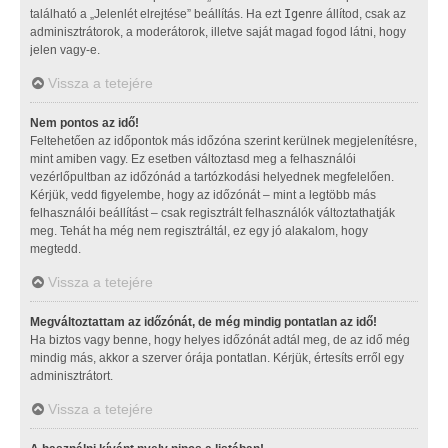
található a „Jelenlét elrejtése” beállítás. Ha ezt
Igen
re állítod, csak az
adminisztrátorok, a moderátorok, illetve saját magad fogod látni, hogy
jelen vagy-e.
Vissza a tetejére
Nem pontos az idő!
Feltehetően az időpontok más időzóna szerint kerülnek megjelenítésre,
mint amiben vagy. Ez esetben változtasd meg a felhasználói
vezérlőpultban az időzónád a tartózkodási helyednek megfelelően.
Kérjük, vedd figyelembe, hogy az időzónát – mint a legtöbb más
felhasználói beállítást – csak regisztrált felhasználók változtathatják
meg. Tehát ha még nem regisztráltál, ez egy jó alakalom, hogy
megtedd.
Vissza a tetejére
Megváltoztattam az időzónát, de még mindig pontatlan az idő!
Ha biztos vagy benne, hogy helyes időzónát adtál meg, de az idő még
mindig más, akkor a szerver órája pontatlan. Kérjük, értesíts erről egy
adminisztrátort.
Vissza a tetejére