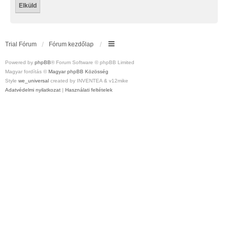
Trial Fórum
Fórum kezdőlap
Powered by
phpBB
® Forum Software © phpBB Limited
Magyar fordítás ©
Magyar phpBB Közösség
Style
we_universal
created by INVENTEA & v12mike
Adatvédelmi nyilatkozat
|
Használati feltételek