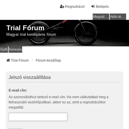
Regisztráció
Belépés
Megválaszolatlan témák
Aktív témák
Trial Fórum
Magyar trial kerékpáros fórum
GyIK
Keresés
Trial Fórum
Fórum kezdőlap
Jelszó visszaállítása
E-mail cím:
Az azonosítódhoz tartozó e-mail cím. Ha nem változtattad meg a
felhasználó vezérlőpultban, akkor ez az, amit a regisztrációkor
megadtál.