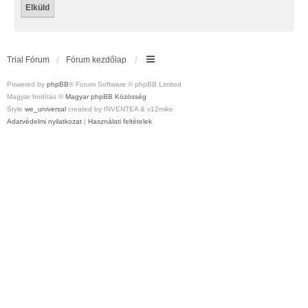
Trial Fórum
Fórum kezdőlap
Powered by
phpBB
® Forum Software © phpBB Limited
Magyar fordítás ©
Magyar phpBB Közösség
Style
we_universal
created by INVENTEA & v12mike
Adatvédelmi nyilatkozat
|
Használati feltételek