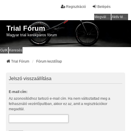
Regisztráció
Belépés
Megválaszolatlan témák
Aktív témák
Trial Fórum
Magyar trial kerékpáros fórum
GyIK
Keresés
Trial Fórum
Fórum kezdőlap
Jelszó visszaállítása
E-mail cím:
Az azonosítódhoz tartozó e-mail cím. Ha nem változtattad meg a
felhasználó vezérlőpultban, akkor ez az, amit a regisztrációkor
megadtál.