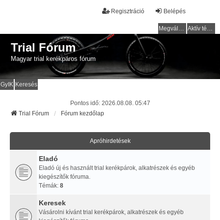
Regisztráció
Belépés
Megválaszolatlan témák
Aktív témák
Trial Fórum
Magyar trial kerékpáros fórum
GyIK
Keresés
Pontos idő: 2026.08.08. 05:47
Trial Fórum
Fórum kezdőlap
Apróhirdetések
Eladó
Eladó új és használt trial kerékpárok, alkatrészek és egyéb
kiegészítők fóruma.
Témák:
8
Keresek
Vásárolni kívánt trial kerékpárok, alkatrészek és egyéb