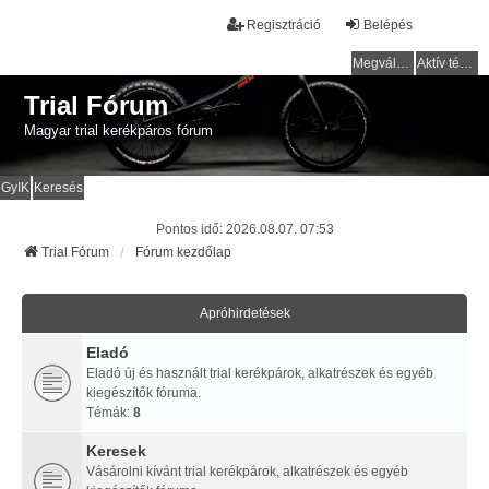
Regisztráció
Belépés
Megválaszolatlan témák
Aktív témák
Trial Fórum
Magyar trial kerékpáros fórum
GyIK
Keresés
Pontos idő: 2026.08.07. 07:53
Trial Fórum
Fórum kezdőlap
Apróhirdetések
Eladó
Eladó új és használt trial kerékpárok, alkatrészek és egyéb
kiegészítők fóruma.
Témák:
8
Keresek
Vásárolni kívánt trial kerékpárok, alkatrészek és egyéb