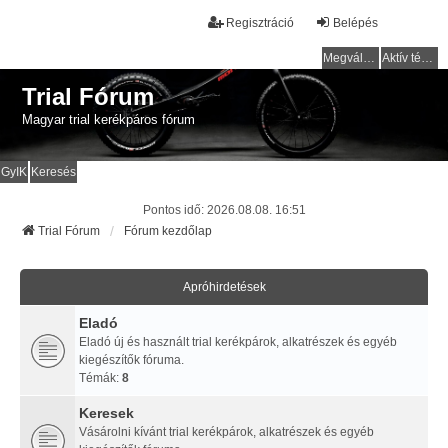
Regisztráció
Belépés
Megválaszolatlan témák
Aktív témák
Trial Fórum
Magyar trial kerékpáros fórum
GyIK
Keresés
Pontos idő: 2026.08.08. 16:51
Trial Fórum
Fórum kezdőlap
Apróhirdetések
Eladó
Eladó új és használt trial kerékpárok, alkatrészek és egyéb
kiegészítők fóruma.
Témák:
8
Keresek
Vásárolni kívánt trial kerékpárok, alkatrészek és egyéb