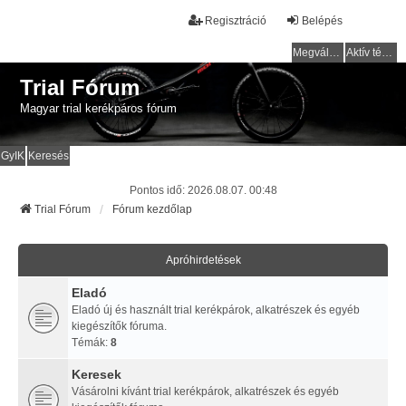
Regisztráció
Belépés
Megválaszolatlan témák
Aktív témák
Trial Fórum
Magyar trial kerékpáros fórum
GyIK
Keresés
Pontos idő: 2026.08.07. 00:48
Trial Fórum
Fórum kezdőlap
Apróhirdetések
Eladó
Eladó új és használt trial kerékpárok, alkatrészek és egyéb
kiegészítők fóruma.
Témák:
8
Keresek
Vásárolni kívánt trial kerékpárok, alkatrészek és egyéb