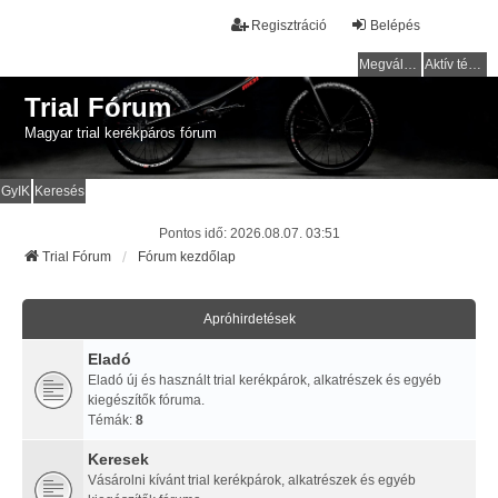
Regisztráció
Belépés
Megválaszolatlan témák
Aktív témák
Trial Fórum
Magyar trial kerékpáros fórum
GyIK
Keresés
Pontos idő: 2026.08.07. 03:51
Trial Fórum
Fórum kezdőlap
Apróhirdetések
Eladó
Eladó új és használt trial kerékpárok, alkatrészek és egyéb
kiegészítők fóruma.
Témák:
8
Keresek
Vásárolni kívánt trial kerékpárok, alkatrészek és egyéb