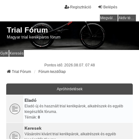
Regisztráció
Belépés
Megválaszolatlan témák
Aktív témák
Trial Fórum
Magyar trial kerékpáros fórum
GyIK
Keresés
Pontos idő: 2026.08.07. 07:48
Trial Fórum
Fórum kezdőlap
Apróhirdetések
Eladó
Eladó új és használt trial kerékpárok, alkatrészek és egyéb
kiegészítők fóruma.
Témák:
8
Keresek
Vásárolni kívánt trial kerékpárok, alkatrészek és egyéb