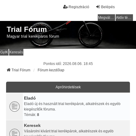
Regisztráció
Belépés
Megválaszolatlan témák
Aktív témák
Trial Fórum
Magyar trial kerékpáros fórum
GyIK
Keresés
Pontos idő: 2026.08.06. 18:45
Trial Fórum
Fórum kezdőlap
Apróhirdetések
Eladó
Eladó új és használt trial kerékpárok, alkatrészek és egyéb
kiegészítők fóruma.
Témák:
8
Keresek
Vásárolni kívánt trial kerékpárok, alkatrészek és egyéb