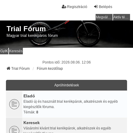
Regisztráció
Belépés
Megválaszolatlan témák
Aktív témák
Trial Fórum
Magyar trial kerékpáros fórum
GyIK
Keresés
Pontos idő: 2026.08.06. 12:06
Trial Fórum
Fórum kezdőlap
Apróhirdetések
Eladó
Eladó új és használt trial kerékpárok, alkatrészek és egyéb
kiegészítők fóruma.
Témák:
8
Keresek
Vásárolni kívánt trial kerékpárok, alkatrészek és egyéb