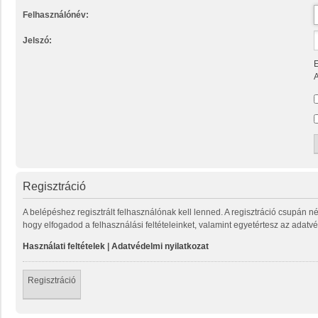
Felhasználónév:
Jelszó:
E
A
Regisztráció
A belépéshez regisztrált felhasználónak kell lenned. A regisztráció csupán n
hogy elfogadod a felhasználási feltételeinket, valamint egyetértesz az adatvé
Használati feltételek
|
Adatvédelmi nyilatkozat
Regisztráció