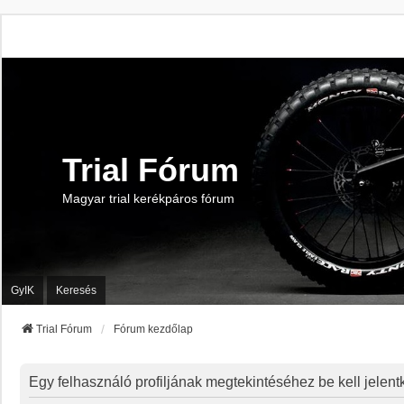
Trial Fórum
Magyar trial kerékpáros fórum
GyIK
Keresés
Trial Fórum
Fórum kezdőlap
Egy felhasználó profiljának megtekintéséhez be kell jelen