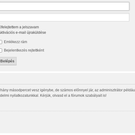
lfelejtettem a jelszavam
ktivációs e-mail újraküldése
Emlékezz rám
Bejelentkezés rejtettként
éhány másodpercet vesz igénybe, de számos előnnyel jár, az adminisztrátor például í
delmi nyilatkozatunkkal. Kérjük, olvasd el a fórumok szabályait is!