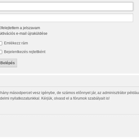
lfelejtettem a jelszavam
ktivációs e-mail újraküldése
Emlékezz rám
Bejelentkezés rejtettként
éhány másodpercet vesz igénybe, de számos előnnyel jár, az adminisztrátor például í
delmi nyilatkozatunkkal. Kérjük, olvasd el a fórumok szabályait is!