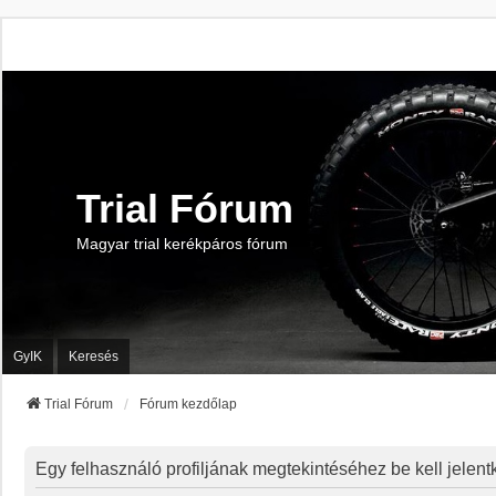
Trial Fórum
Magyar trial kerékpáros fórum
GyIK
Keresés
Trial Fórum
Fórum kezdőlap
Egy felhasználó profiljának megtekintéséhez be kell jelen