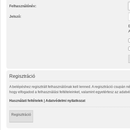
Felhasználónév:
Jelszó:
E
A
Regisztráció
A belépéshez regisztrált felhasználónak kell lenned. A regisztráció csupán n
hogy elfogadod a felhasználási feltételeinket, valamint egyetértesz az adatvé
Használati feltételek
|
Adatvédelmi nyilatkozat
Regisztráció