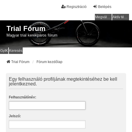
Regisztráció
Belépés
Megválaszolatlan témák
Aktív témák
Trial Fórum
Magyar trial kerékpáros fórum
GyIK
Keresés
Trial Fórum
Fórum kezdőlap
Egy felhasználó profiljának megtekintéséhez be kell
jelentkezned.
Felhasználónév:
Jelszó: