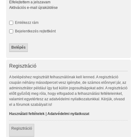
Elfelejtettem a jelszavam
Aktivációs e-mail újraküldése
Emlékezz rám
Bejelentkezés rejtettként
Regisztráció
A belépéshez regisztrált felhasználónak kell lenned. A regisztráció
csupán néhány másodpercet vesz igénybe, de számos előnnyel jár, az
adminisztrátor például így tud külön jogosultságokat adni. A regisztráció
előtt győződj meg róla, hogy elfogadod a felhasználási feltételeinket,
valamint egyetértesz az adatvédelmi nyilatkozatunkkal. Kérjük, olvasd
el a fórumok szabályait is!
Használati feltételek
|
Adatvédelmi nyilatkozat
Regisztráció