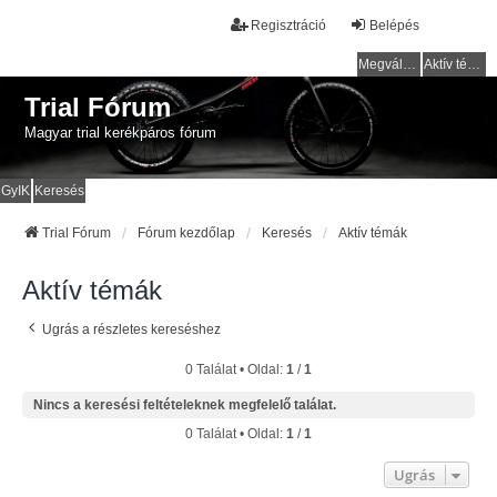
Regisztráció
Belépés
Megválaszolatlan témák
Aktív témák
Trial Fórum
Magyar trial kerékpáros fórum
GyIK
Keresés
Trial Fórum
Fórum kezdőlap
Keresés
Aktív témák
Aktív témák
Ugrás a részletes kereséshez
0 Találat • Oldal:
1
/
1
Nincs a keresési feltételeknek megfelelő találat.
0 Találat • Oldal:
1
/
1
Ugrás