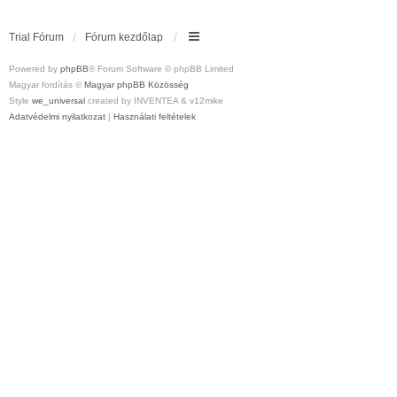
Trial Fórum
Fórum kezdőlap
Powered by
phpBB
® Forum Software © phpBB Limited
Magyar fordítás ©
Magyar phpBB Közösség
Style
we_universal
created by INVENTEA & v12mike
Adatvédelmi nyilatkozat
|
Használati feltételek