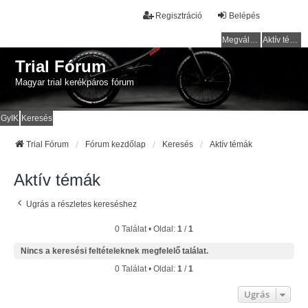
Regisztráció
Belépés
Megválaszolatlan témák
Aktív témák
Trial Fórum
Magyar trial kerékpáros fórum
GyIK
Keresés
Trial Fórum
Fórum kezdőlap
Keresés
Aktív témák
Aktív témák
Ugrás a részletes kereséshez
0 Találat • Oldal:
1
/
1
Nincs a keresési feltételeknek megfelelő találat.
0 Találat • Oldal:
1
/
1
Ugrás