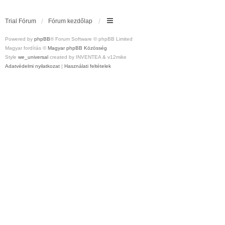
Trial Fórum
Fórum kezdőlap
Powered by
phpBB
® Forum Software © phpBB Limited
Magyar fordítás ©
Magyar phpBB Közösség
Style
we_universal
created by INVENTEA & v12mike
Adatvédelmi nyilatkozat
|
Használati feltételek