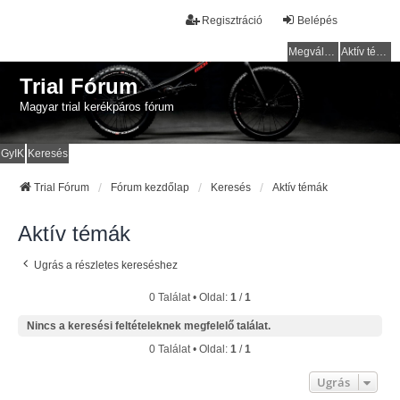
Regisztráció
Belépés
Megválaszolatlan témák
Aktív témák
Trial Fórum
Magyar trial kerékpáros fórum
GyIK
Keresés
Trial Fórum
Fórum kezdőlap
Keresés
Aktív témák
Aktív témák
Ugrás a részletes kereséshez
0 Találat • Oldal:
1
/
1
Nincs a keresési feltételeknek megfelelő találat.
0 Találat • Oldal:
1
/
1
Ugrás