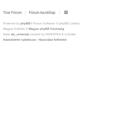
Trial Fórum
Fórum kezdőlap
Powered by
phpBB
® Forum Software © phpBB Limited
Magyar fordítás ©
Magyar phpBB Közösség
Style
we_universal
created by INVENTEA & v12mike
Adatvédelmi nyilatkozat
|
Használati feltételek