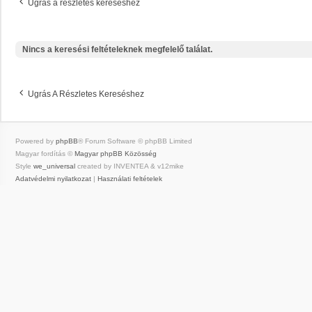
Ugrás a részletes kereséshez
Nincs a keresési feltételeknek megfelelő találat.
Ugrás A Részletes Kereséshez
Powered by
phpBB
® Forum Software © phpBB Limited
Magyar fordítás ©
Magyar phpBB Közösség
Style
we_universal
created by INVENTEA & v12mike
Adatvédelmi nyilatkozat
|
Használati feltételek