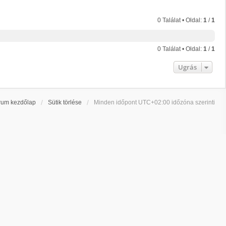
0 Találat • Oldal:
1
/
1
0 Találat • Oldal:
1
/
1
Ugrás
rum kezdőlap
Sütik törlése
Minden időpont
UTC+02:00
időzóna szerinti