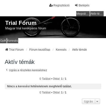
Regisztráció
Belépés
Megválaszolatlan témák
Aktív témák
Trial Fórum
Magyar trial kerékpáros fórum
GyIK
Keresés
Trial Fórum
Fórum kezdőlap
Keresés
Aktív témák
Aktív témák
Ugrás a részletes kereséshez
0 Találat • Oldal:
1
/
1
Nincs a keresési feltételeknek megfelelő találat.
0 Találat • Oldal:
1
/
1
Ugrás