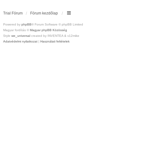
Trial Fórum
Fórum kezdőlap
Powered by
phpBB
® Forum Software © phpBB Limited
Magyar fordítás ©
Magyar phpBB Közösség
Style
we_universal
created by INVENTEA & v12mike
Adatvédelmi nyilatkozat
|
Használati feltételek