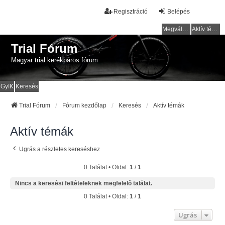
Regisztráció
Belépés
Megválaszolatlan témák
Aktív témák
Trial Fórum
Magyar trial kerékpáros fórum
GyIK
Keresés
Trial Fórum
Fórum kezdőlap
Keresés
Aktív témák
Aktív témák
Ugrás a részletes kereséshez
0 Találat • Oldal:
1
/
1
Nincs a keresési feltételeknek megfelelő találat.
0 Találat • Oldal:
1
/
1
Ugrás