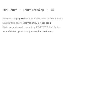
Trial Fórum
Fórum kezdőlap
Powered by
phpBB
® Forum Software © phpBB Limited
Magyar fordítás ©
Magyar phpBB Közösség
Style
we_universal
created by INVENTEA & v12mike
Adatvédelmi nyilatkozat
|
Használati feltételek