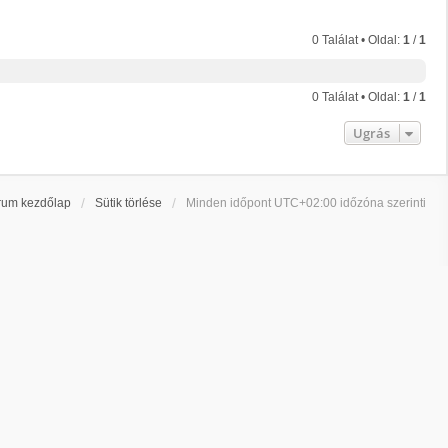
0 Találat • Oldal:
1
/
1
0 Találat • Oldal:
1
/
1
Ugrás
rum kezdőlap
Sütik törlése
Minden időpont
UTC+02:00
időzóna szerinti