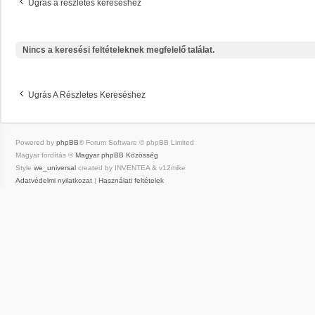
Ugrás a részletes kereséshez
Nincs a keresési feltételeknek megfelelő találat.
Ugrás A Részletes Kereséshez
Powered by
phpBB
® Forum Software © phpBB Limited
Magyar fordítás ©
Magyar phpBB Közösség
Style
we_universal
created by INVENTEA & v12mike
Adatvédelmi nyilatkozat
|
Használati feltételek