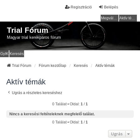
Regisztráció
Belépés
Megválaszolatlan témák
Aktív témák
Trial Fórum
Magyar trial kerékpáros fórum
GyIK
Keresés
Trial Fórum
Fórum kezdőlap
Keresés
Aktív témák
Aktív témák
Ugrás a részletes kereséshez
0 Találat • Oldal:
1
/
1
Nincs a keresési feltételeknek megfelelő találat.
0 Találat • Oldal:
1
/
1
Ugrás