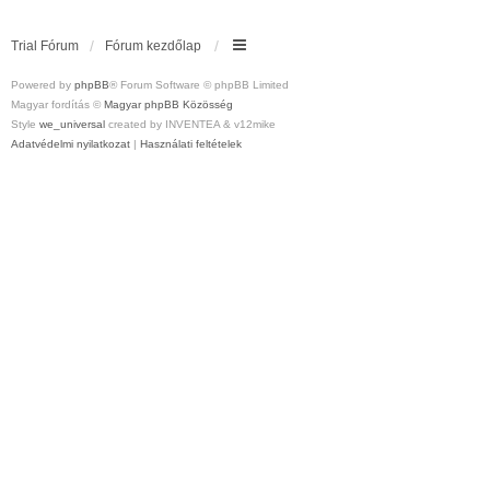
Trial Fórum
Fórum kezdőlap
Powered by
phpBB
® Forum Software © phpBB Limited
Magyar fordítás ©
Magyar phpBB Közösség
Style
we_universal
created by INVENTEA & v12mike
Adatvédelmi nyilatkozat
|
Használati feltételek