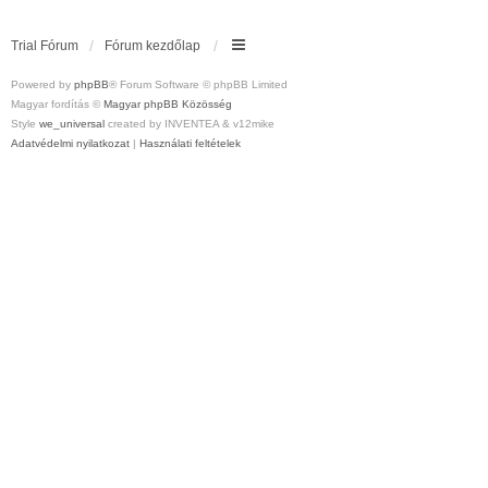
Trial Fórum
Fórum kezdőlap
Powered by
phpBB
® Forum Software © phpBB Limited
Magyar fordítás ©
Magyar phpBB Közösség
Style
we_universal
created by INVENTEA & v12mike
Adatvédelmi nyilatkozat
|
Használati feltételek