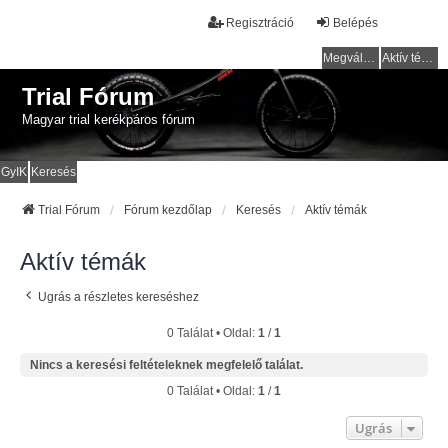
Regisztráció
Belépés
Megválaszolatlan témák
Aktív témák
Trial Fórum
Magyar trial kerékpáros fórum
GyIK
Keresés
Trial Fórum
Fórum kezdőlap
Keresés
Aktív témák
Aktív témák
Ugrás a részletes kereséshez
0 Találat • Oldal:
1
/
1
Nincs a keresési feltételeknek megfelelő találat.
0 Találat • Oldal:
1
/
1
Ugrás