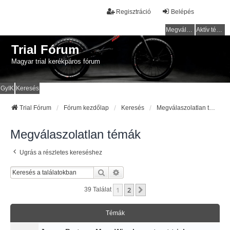
Regisztráció
Belépés
Megválaszolatlan témák
Aktív témák
Trial Fórum
Magyar trial kerékpáros fórum
GyIK
Keresés
Trial Fórum
Fórum kezdőlap
Keresés
Megválaszolatlan témák
Megválaszolatlan témák
Ugrás a részletes kereséshez
Keresés
Részletes Keresés
1
2
Következő
39 Találat
Témák