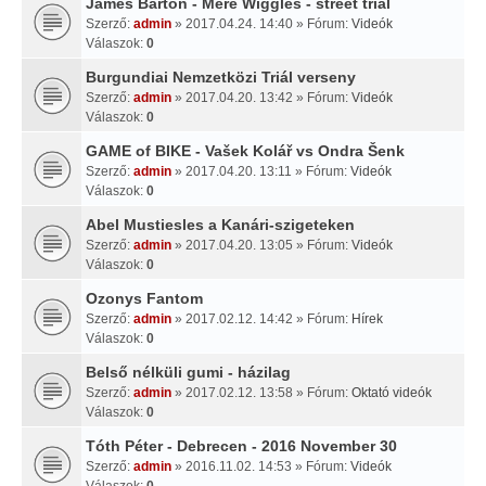
James Barton - Mere Wiggles - street trial
Szerző:
admin
» 2017.04.24. 14:40 » Fórum:
Videók
Válaszok:
0
Burgundiai Nemzetközi Triál verseny
Szerző:
admin
» 2017.04.20. 13:42 » Fórum:
Videók
Válaszok:
0
GAME of BIKE - Vašek Kolář vs Ondra Šenk
Szerző:
admin
» 2017.04.20. 13:11 » Fórum:
Videók
Válaszok:
0
Abel Mustiesles a Kanári-szigeteken
Szerző:
admin
» 2017.04.20. 13:05 » Fórum:
Videók
Válaszok:
0
Ozonys Fantom
Szerző:
admin
» 2017.02.12. 14:42 » Fórum:
Hírek
Válaszok:
0
Belső nélküli gumi - házilag
Szerző:
admin
» 2017.02.12. 13:58 » Fórum:
Oktató videók
Válaszok:
0
Tóth Péter - Debrecen - 2016 November 30
Szerző:
admin
» 2016.11.02. 14:53 » Fórum:
Videók
Válaszok:
0