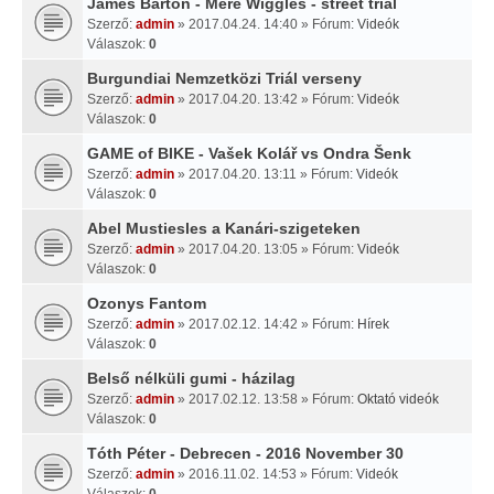
James Barton - Mere Wiggles - street trial
Szerző:
admin
» 2017.04.24. 14:40 » Fórum:
Videók
Válaszok:
0
Burgundiai Nemzetközi Triál verseny
Szerző:
admin
» 2017.04.20. 13:42 » Fórum:
Videók
Válaszok:
0
GAME of BIKE - Vašek Kolář vs Ondra Šenk
Szerző:
admin
» 2017.04.20. 13:11 » Fórum:
Videók
Válaszok:
0
Abel Mustiesles a Kanári-szigeteken
Szerző:
admin
» 2017.04.20. 13:05 » Fórum:
Videók
Válaszok:
0
Ozonys Fantom
Szerző:
admin
» 2017.02.12. 14:42 » Fórum:
Hírek
Válaszok:
0
Belső nélküli gumi - házilag
Szerző:
admin
» 2017.02.12. 13:58 » Fórum:
Oktató videók
Válaszok:
0
Tóth Péter - Debrecen - 2016 November 30
Szerző:
admin
» 2016.11.02. 14:53 » Fórum:
Videók
Válaszok:
0