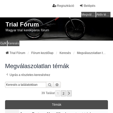
Regisztráció
Belépés
Megválaszolatlan témák
Aktív témák
Trial Fórum
Magyar trial kerékpáros fórum
GyIK
Keresés
Trial Fórum
Fórum kezdőlap
Keresés
Megválaszolatlan témák
Megválaszolatlan témák
Ugrás a részletes kereséshez
Keresés
Részletes Keresés
1
2
Következő
39 Találat
Témák