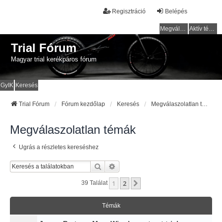
Regisztráció
Belépés
Megválaszolatlan témák
Aktív témák
Trial Fórum
Magyar trial kerékpáros fórum
GyIK
Keresés
Trial Fórum
Fórum kezdőlap
Keresés
Megválaszolatlan témák
Megválaszolatlan témák
Ugrás a részletes kereséshez
Keresés
Részletes Keresés
1
2
Következő
39 Találat
Témák