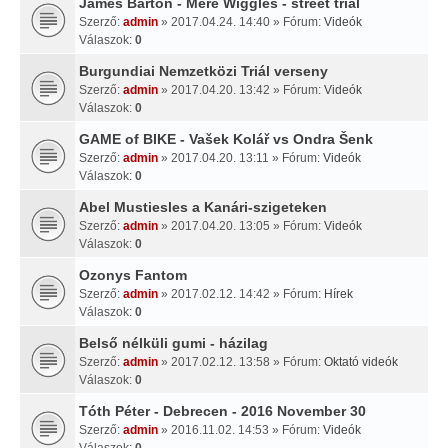
James Barton - Mere Wiggles - street trial
Szerző:
admin
» 2017.04.24. 14:40 » Fórum:
Videók
Válaszok:
0
Burgundiai Nemzetközi Triál verseny
Szerző:
admin
» 2017.04.20. 13:42 » Fórum:
Videók
Válaszok:
0
GAME of BIKE - Vašek Kolář vs Ondra Šenk
Szerző:
admin
» 2017.04.20. 13:11 » Fórum:
Videók
Válaszok:
0
Abel Mustiesles a Kanári-szigeteken
Szerző:
admin
» 2017.04.20. 13:05 » Fórum:
Videók
Válaszok:
0
Ozonys Fantom
Szerző:
admin
» 2017.02.12. 14:42 » Fórum:
Hírek
Válaszok:
0
Belső nélküli gumi - házilag
Szerző:
admin
» 2017.02.12. 13:58 » Fórum:
Oktató videók
Válaszok:
0
Tóth Péter - Debrecen - 2016 November 30
Szerző:
admin
» 2016.11.02. 14:53 » Fórum:
Videók
Válaszok:
0