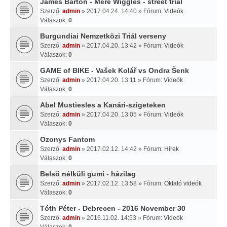
James Barton - Mere Wiggles - street trial
Szerző:
admin
» 2017.04.24. 14:40 » Fórum:
Videók
Válaszok:
0
Burgundiai Nemzetközi Triál verseny
Szerző:
admin
» 2017.04.20. 13:42 » Fórum:
Videók
Válaszok:
0
GAME of BIKE - Vašek Kolář vs Ondra Šenk
Szerző:
admin
» 2017.04.20. 13:11 » Fórum:
Videók
Válaszok:
0
Abel Mustiesles a Kanári-szigeteken
Szerző:
admin
» 2017.04.20. 13:05 » Fórum:
Videók
Válaszok:
0
Ozonys Fantom
Szerző:
admin
» 2017.02.12. 14:42 » Fórum:
Hírek
Válaszok:
0
Belső nélküli gumi - házilag
Szerző:
admin
» 2017.02.12. 13:58 » Fórum:
Oktató videók
Válaszok:
0
Tóth Péter - Debrecen - 2016 November 30
Szerző:
admin
» 2016.11.02. 14:53 » Fórum:
Videók
Válaszok:
0