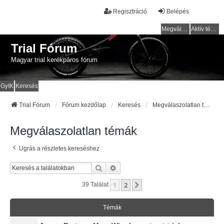
Regisztráció
Belépés
Megválaszolatlan témák
Aktív témák
Trial Fórum
Magyar trial kerékpáros fórum
GyIK
Keresés
Trial Fórum
Fórum kezdőlap
Keresés
Megválaszolatlan témák
Megválaszolatlan témák
Ugrás a részletes kereséshez
Keresés
Részletes Keresés
1
2
Következő
39 Találat
Témák