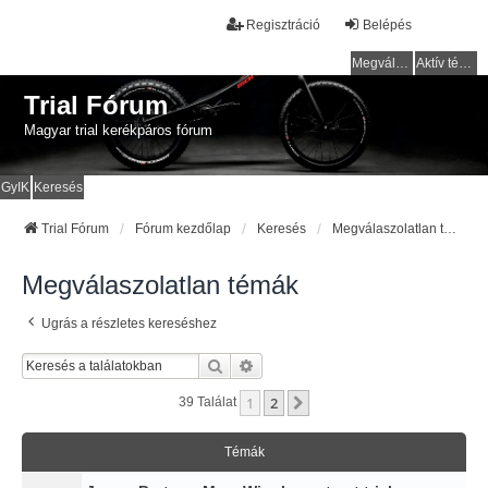
Regisztráció
Belépés
Megválaszolatlan témák
Aktív témák
Trial Fórum
Magyar trial kerékpáros fórum
GyIK
Keresés
Trial Fórum
Fórum kezdőlap
Keresés
Megválaszolatlan témák
Megválaszolatlan témák
Ugrás a részletes kereséshez
Keresés
Részletes Keresés
1
2
Következő
39 Találat
Témák