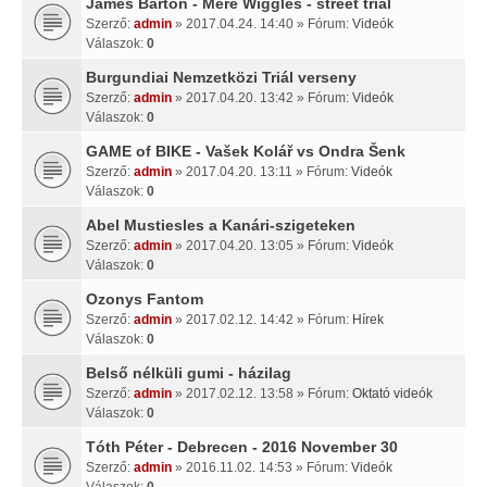
James Barton - Mere Wiggles - street trial
Szerző:
admin
» 2017.04.24. 14:40 » Fórum:
Videók
Válaszok:
0
Burgundiai Nemzetközi Triál verseny
Szerző:
admin
» 2017.04.20. 13:42 » Fórum:
Videók
Válaszok:
0
GAME of BIKE - Vašek Kolář vs Ondra Šenk
Szerző:
admin
» 2017.04.20. 13:11 » Fórum:
Videók
Válaszok:
0
Abel Mustiesles a Kanári-szigeteken
Szerző:
admin
» 2017.04.20. 13:05 » Fórum:
Videók
Válaszok:
0
Ozonys Fantom
Szerző:
admin
» 2017.02.12. 14:42 » Fórum:
Hírek
Válaszok:
0
Belső nélküli gumi - házilag
Szerző:
admin
» 2017.02.12. 13:58 » Fórum:
Oktató videók
Válaszok:
0
Tóth Péter - Debrecen - 2016 November 30
Szerző:
admin
» 2016.11.02. 14:53 » Fórum:
Videók
Válaszok:
0