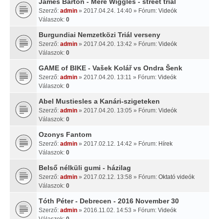
James Barton - Mere Wiggles - street trial
Szerző:
admin
» 2017.04.24. 14:40 » Fórum:
Videók
Válaszok:
0
Burgundiai Nemzetközi Triál verseny
Szerző:
admin
» 2017.04.20. 13:42 » Fórum:
Videók
Válaszok:
0
GAME of BIKE - Vašek Kolář vs Ondra Šenk
Szerző:
admin
» 2017.04.20. 13:11 » Fórum:
Videók
Válaszok:
0
Abel Mustiesles a Kanári-szigeteken
Szerző:
admin
» 2017.04.20. 13:05 » Fórum:
Videók
Válaszok:
0
Ozonys Fantom
Szerző:
admin
» 2017.02.12. 14:42 » Fórum:
Hírek
Válaszok:
0
Belső nélküli gumi - házilag
Szerző:
admin
» 2017.02.12. 13:58 » Fórum:
Oktató videók
Válaszok:
0
Tóth Péter - Debrecen - 2016 November 30
Szerző:
admin
» 2016.11.02. 14:53 » Fórum:
Videók
Válaszok:
0