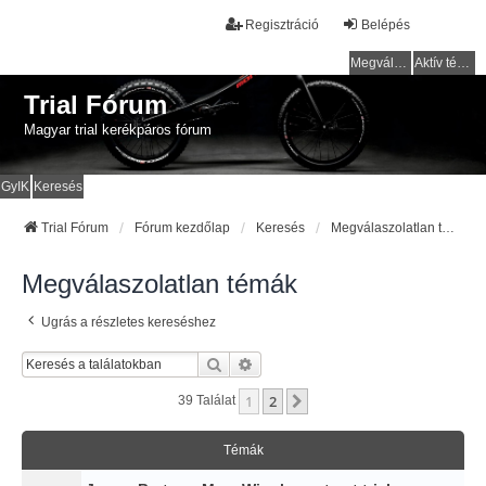
Regisztráció
Belépés
Megválaszolatlan témák
Aktív témák
Trial Fórum
Magyar trial kerékpáros fórum
GyIK
Keresés
Trial Fórum
Fórum kezdőlap
Keresés
Megválaszolatlan témák
Megválaszolatlan témák
Ugrás a részletes kereséshez
Keresés
Részletes Keresés
1
2
Következő
39 Találat
Témák