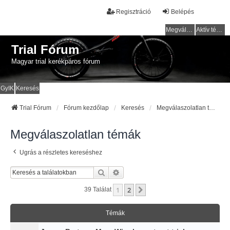
Regisztráció
Belépés
Megválaszolatlan témák
Aktív témák
Trial Fórum
Magyar trial kerékpáros fórum
GyIK
Keresés
Trial Fórum
Fórum kezdőlap
Keresés
Megválaszolatlan témák
Megválaszolatlan témák
Ugrás a részletes kereséshez
Keresés
Részletes Keresés
1
2
Következő
39 Találat
Témák