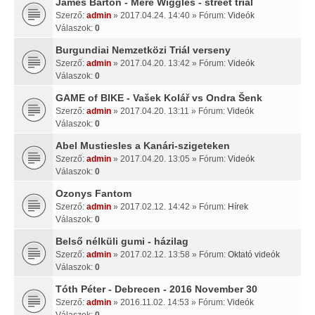
James Barton - Mere Wiggles - street trial
Szerző:
admin
» 2017.04.24. 14:40 » Fórum:
Videók
Válaszok:
0
Burgundiai Nemzetközi Triál verseny
Szerző:
admin
» 2017.04.20. 13:42 » Fórum:
Videók
Válaszok:
0
GAME of BIKE - Vašek Kolář vs Ondra Šenk
Szerző:
admin
» 2017.04.20. 13:11 » Fórum:
Videók
Válaszok:
0
Abel Mustiesles a Kanári-szigeteken
Szerző:
admin
» 2017.04.20. 13:05 » Fórum:
Videók
Válaszok:
0
Ozonys Fantom
Szerző:
admin
» 2017.02.12. 14:42 » Fórum:
Hírek
Válaszok:
0
Belső nélküli gumi - házilag
Szerző:
admin
» 2017.02.12. 13:58 » Fórum:
Oktató videók
Válaszok:
0
Tóth Péter - Debrecen - 2016 November 30
Szerző:
admin
» 2016.11.02. 14:53 » Fórum:
Videók
Válaszok:
0