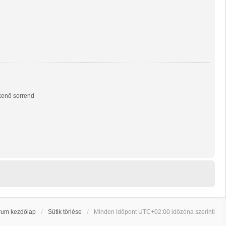
enő sorrend
rum kezdőlap
Sütik törlése
Minden időpont
UTC+02:00
időzóna szerinti