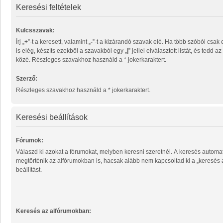
Keresési feltételek
Kulcsszavak:
Írj „
+
”-t a keresett, valamint „
-
”-t a kizárandó szavak elé. Ha több szóból csak egy megtalálása
is elég, készíts ezekből a szavakból egy „
|
” jellel elválasztott listát, és tedd 
közé. Részleges szavakhoz használd a * jokerkaraktert.
Szerző:
Részleges szavakhoz használd a * jokerkaraktert.
Keresési beállítások
Fórumok:
Válaszd ki azokat a fórumokat, melyben keresni szeretnél. A keresés automa
megtörténik az alfórumokban is, hacsak alább nem kapcsoltad ki a „keresés
beállítást.
Keresés az alfórumokban: