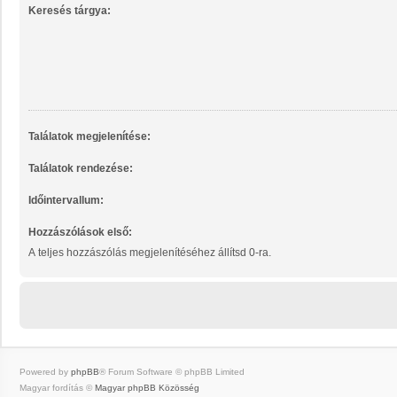
Keresés tárgya:
Találatok megjelenítése:
Találatok rendezése:
Időintervallum:
Hozzászólások első:
A teljes hozzászólás megjelenítéséhez állítsd 0-ra.
Powered by
phpBB
® Forum Software © phpBB Limited
Magyar fordítás ©
Magyar phpBB Közösség