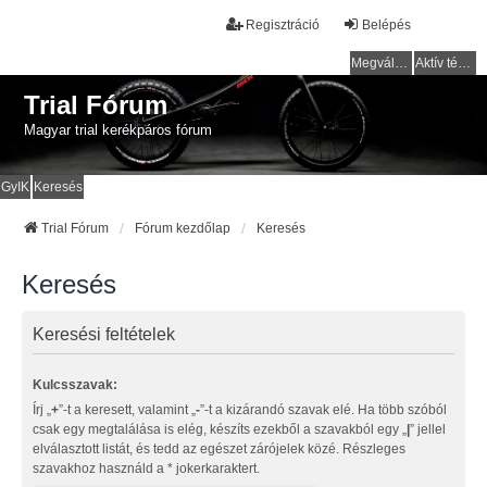
Regisztráció
Belépés
Megválaszolatlan témák
Aktív témák
Trial Fórum
Magyar trial kerékpáros fórum
GyIK
Keresés
Trial Fórum
Fórum kezdőlap
Keresés
Keresés
Keresési feltételek
Kulcsszavak:
Írj „
+
”-t a keresett, valamint „
-
”-t a kizárandó szavak elé. Ha több szóból
csak egy megtalálása is elég, készíts ezekből a szavakból egy „
|
” jellel
elválasztott listát, és tedd az egészet zárójelek közé. Részleges
szavakhoz használd a * jokerkaraktert.