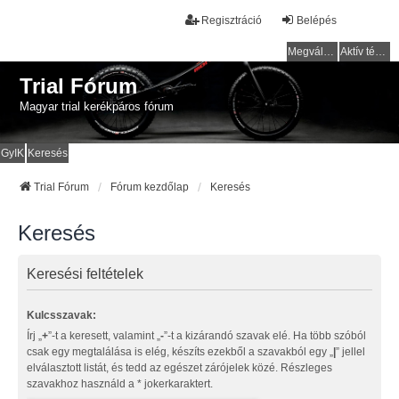
Regisztráció
Belépés
Megválaszolatlan témák
Aktív témák
Trial Fórum
Magyar trial kerékpáros fórum
GyIK
Keresés
Trial Fórum
Fórum kezdőlap
Keresés
Keresés
Keresési feltételek
Kulcsszavak:
Írj „
+
”-t a keresett, valamint „
-
”-t a kizárandó szavak elé. Ha több szóból
csak egy megtalálása is elég, készíts ezekből a szavakból egy „
|
” jellel
elválasztott listát, és tedd az egészet zárójelek közé. Részleges
szavakhoz használd a * jokerkaraktert.