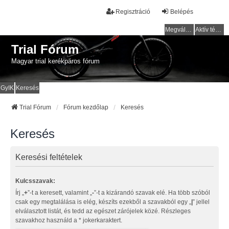
Regisztráció
Belépés
Megválaszolatlan témák
Aktív témák
Trial Fórum
Magyar trial kerékpáros fórum
GyIK
Keresés
Trial Fórum
Fórum kezdőlap
Keresés
Keresés
Keresési feltételek
Kulcsszavak:
Írj „
+
”-t a keresett, valamint „
-
”-t a kizárandó szavak elé. Ha több szóból
csak egy megtalálása is elég, készíts ezekből a szavakból egy „
|
” jellel
elválasztott listát, és tedd az egészet zárójelek közé. Részleges
szavakhoz használd a * jokerkaraktert.