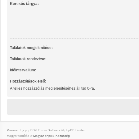
Keresés tárgya:
Találatok megjelenítése:
Találatok rendezése:
Időintervallum:
Hozzászólások első:
A teljes hozzászólás megjelenítéséhez állítsd 0-ra.
Powered by
phpBB
® Forum Software © phpBB Limited
Magyar fordítás ©
Magyar phpBB Közösség