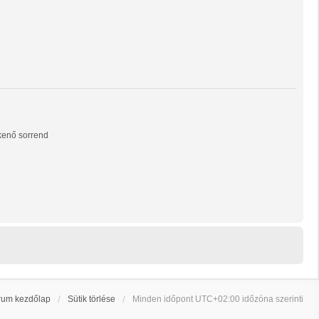
enő sorrend
rum kezdőlap
Sütik törlése
Minden időpont
UTC+02:00
időzóna szerinti