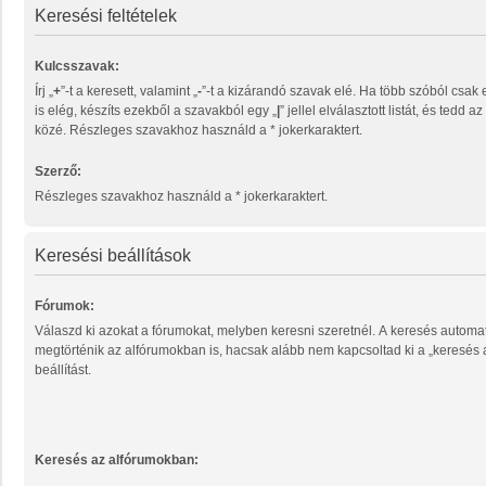
Keresési feltételek
Kulcsszavak:
Írj „
+
”-t a keresett, valamint „
-
”-t a kizárandó szavak elé. Ha több szóból csak egy megtalálása
is elég, készíts ezekből a szavakból egy „
|
” jellel elválasztott listát, és tedd 
közé. Részleges szavakhoz használd a * jokerkaraktert.
Szerző:
Részleges szavakhoz használd a * jokerkaraktert.
Keresési beállítások
Fórumok:
Válaszd ki azokat a fórumokat, melyben keresni szeretnél. A keresés automa
megtörténik az alfórumokban is, hacsak alább nem kapcsoltad ki a „keresés
beállítást.
Keresés az alfórumokban: