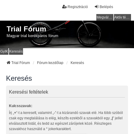
Regisztráció
Belépés
Megválaszolatlan témák
Aktív témák
Trial Fórum
Magyar trial kerékpáros fórum
GyIK
Keresés
Trial Fórum
Fórum kezdőlap
Keresés
Keresés
Keresési feltételek
Kulcsszavak:
Írj „
+
”-t a keresett, valamint „
-
”-t a kizárandó szavak elé. Ha több szóból
csak egy megtalálása is elég, készíts ezekből a szavakból egy „
|
” jellel
elválasztott listát, és tedd az egészet zárójelek közé. Részleges
szavakhoz használd a * jokerkaraktert.