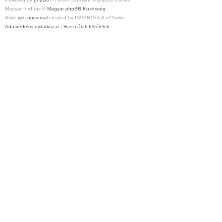
Magyar fordítás ©
Magyar phpBB Közösség
Style
we_universal
created by INVENTEA & v12mike
Adatvédelmi nyilatkozat
|
Használati feltételek