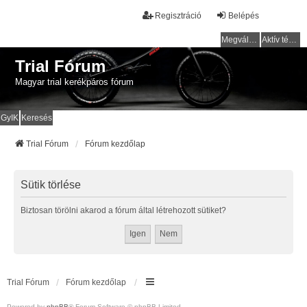
Regisztráció
Belépés
Megválaszolatlan témák
Aktív témák
Trial Fórum
Magyar trial kerékpáros fórum
GyIK
Keresés
Trial Fórum
Fórum kezdőlap
Sütik törlése
Biztosan törölni akarod a fórum által létrehozott sütiket?
Trial Fórum
Fórum kezdőlap
Powered by
phpBB
® Forum Software © phpBB Limited