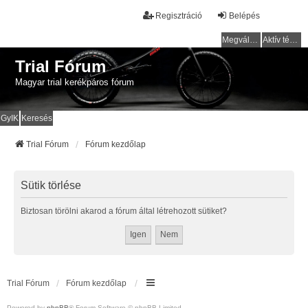
Regisztráció
Belépés
Megválaszolatlan témák
Aktív témák
Trial Fórum
Magyar trial kerékpáros fórum
GyIK
Keresés
Trial Fórum
Fórum kezdőlap
Sütik törlése
Biztosan törölni akarod a fórum által létrehozott sütiket?
Trial Fórum
Fórum kezdőlap
Powered by
phpBB
® Forum Software © phpBB Limited