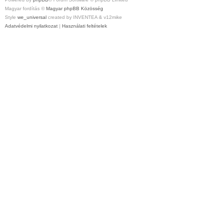
Magyar fordítás ©
Magyar phpBB Közösség
Style
we_universal
created by INVENTEA & v12mike
Adatvédelmi nyilatkozat
|
Használati feltételek