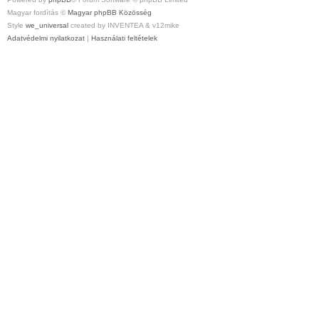
Magyar fordítás ©
Magyar phpBB Közösség
Style
we_universal
created by INVENTEA & v12mike
Adatvédelmi nyilatkozat
|
Használati feltételek