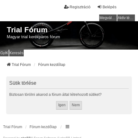
Regisztráció
Belépés
Megválaszolatlan témák
Aktív témák
Trial Fórum
Magyar trial kerékpáros fórum
GyIK
Keresés
Trial Fórum
Fórum kezdőlap
Sütik törlése
Biztosan törölni akarod a fórum által létrehozott sütiket?
Trial Fórum
Fórum kezdőlap
Powered by
phpBB
® Forum Software © phpBB Limited