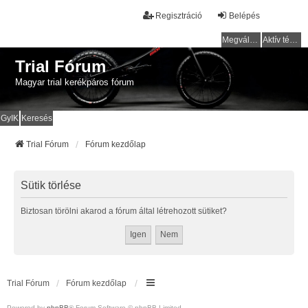
Regisztráció
Belépés
Megválaszolatlan témák
Aktív témák
Trial Fórum
Magyar trial kerékpáros fórum
GyIK
Keresés
Trial Fórum
Fórum kezdőlap
Sütik törlése
Biztosan törölni akarod a fórum által létrehozott sütiket?
Trial Fórum
Fórum kezdőlap
Powered by
phpBB
® Forum Software © phpBB Limited