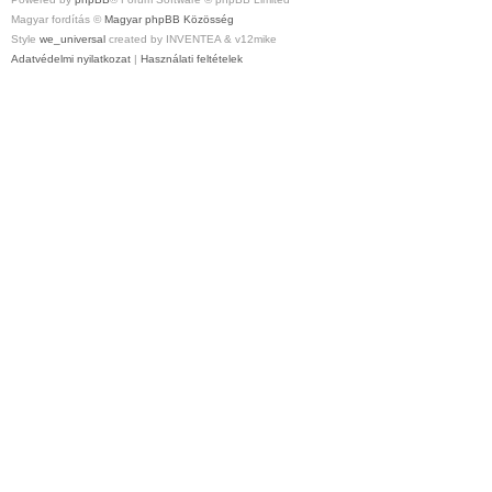
Magyar fordítás ©
Magyar phpBB Közösség
Style
we_universal
created by INVENTEA & v12mike
Adatvédelmi nyilatkozat
|
Használati feltételek