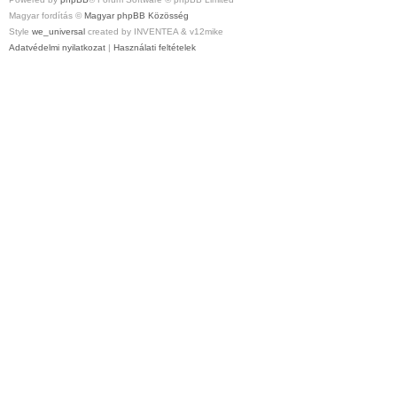
Magyar fordítás ©
Magyar phpBB Közösség
Style
we_universal
created by INVENTEA & v12mike
Adatvédelmi nyilatkozat
|
Használati feltételek