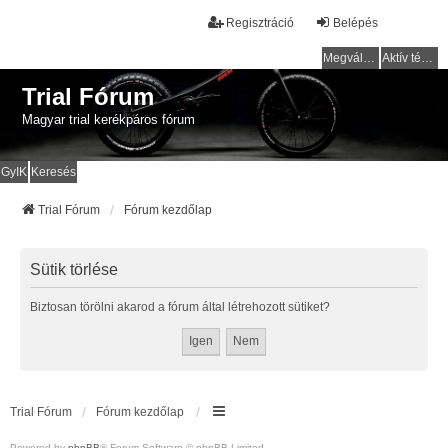
Regisztráció
Belépés
Megválaszolatlan témák
Aktív témák
Trial Fórum
Magyar trial kerékpáros fórum
GyIK
Keresés
Trial Fórum
Fórum kezdőlap
Sütik törlése
Biztosan törölni akarod a fórum által létrehozott sütiket?
Trial Fórum
Fórum kezdőlap
Powered by
phpBB
® Forum Software © phpBB Limited