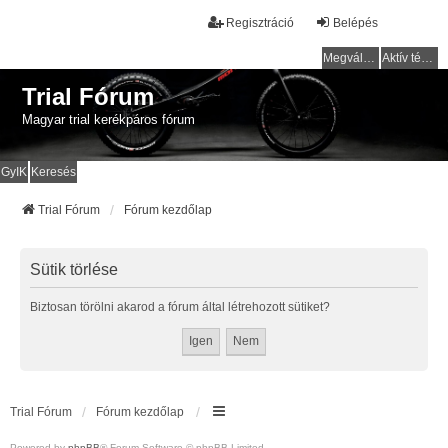
Regisztráció
Belépés
Megválaszolatlan témák
Aktív témák
Trial Fórum
Magyar trial kerékpáros fórum
GyIK
Keresés
Trial Fórum
Fórum kezdőlap
Sütik törlése
Biztosan törölni akarod a fórum által létrehozott sütiket?
Trial Fórum
Fórum kezdőlap
Powered by
phpBB
® Forum Software © phpBB Limited