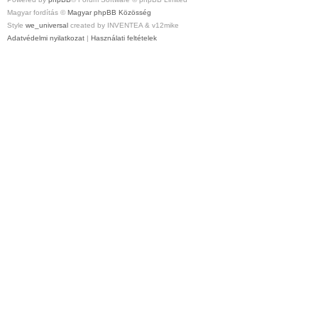
Magyar fordítás ©
Magyar phpBB Közösség
Style
we_universal
created by INVENTEA & v12mike
Adatvédelmi nyilatkozat
|
Használati feltételek