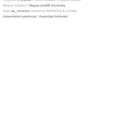
Magyar fordítás ©
Magyar phpBB Közösség
Style
we_universal
created by INVENTEA & v12mike
Adatvédelmi nyilatkozat
|
Használati feltételek