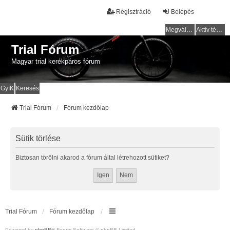
Regisztráció
Belépés
Megválaszolatlan témák
Aktív témák
Trial Fórum
Magyar trial kerékpáros fórum
GyIK
Keresés
Trial Fórum
Fórum kezdőlap
Sütik törlése
Biztosan törölni akarod a fórum által létrehozott sütiket?
Trial Fórum
Fórum kezdőlap
Powered by
phpBB
® Forum Software © phpBB Limited